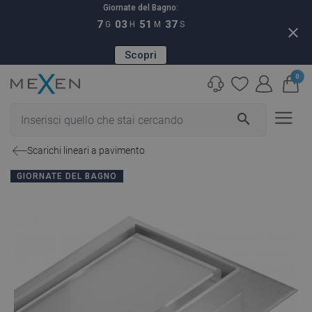
Giornate del Bagno:
7
03
51
36
G
H
M
S
close
Scopri
0
search
Scarichi lineari a pavimento
GIORNATE DEL BAGNO