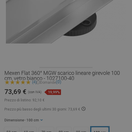
Mexen Flat 360° MGW scarico lineare girevole 100
cm, vetro bianco - 1027100-40
(0)
(4)
Domande
73,69 €
19,99%
(con IVA)
Prezzo di listino:
92,10 €
Prezzo più basso degli ultimi 30 giorni: 73,69 €
Dimensione
- 100 cm