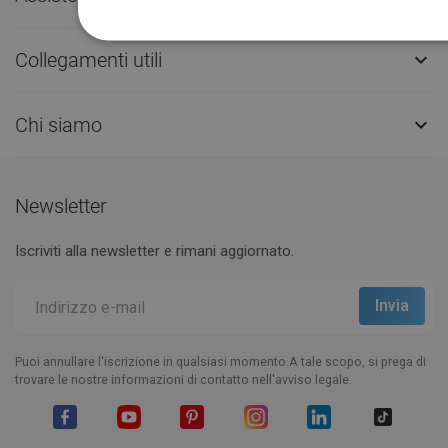
Collegamenti utili

Chi siamo

Newsletter
Iscriviti alla newsletter e rimani aggiornato.
Puoi annullare l'iscrizione in qualsiasi momento.A tale scopo, si prega di
trovare le nostre informazioni di contatto nell'avviso legale.
Facebook
YouTube
Pinterest
Instagram
LinkedIn
TikTok