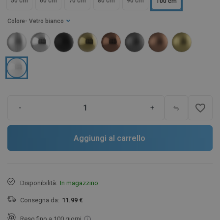
50 cm
60 cm
70 cm
80 cm
90 cm
100 cm
Colore
- Vetro bianco
favorite_border
-
+
Aggiungi al carrello
Disponibilità:
In magazzino
Consegna da:
11.99 €
Reso fino a 100 giorni