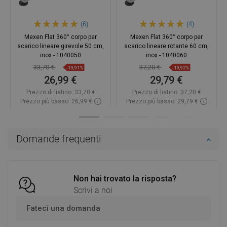
(6)
(4)
Mexen Flat 360° corpo per
Mexen Flat 360° corpo per
scarico lineare girevole 50 cm,
scarico lineare rotante 60 cm,
inox - 1040050
inox - 1040060
33,70 €
37,20 €
-19,91%
-19,92%
26,99 €
29,79 €
Prezzo di listino:
33,70 €
Prezzo di listino:
37,20 €
Prezzo più basso: 26,99 €
Prezzo più basso: 29,79 €
Disponibilità:
In magazzino
Disponibilità:
In magazzino
Aggiungi al carrello
Aggiungi al carrello
Domande frequenti
Confrontare
favorite_border
Preferito
Confrontare
favorite_border
Preferito
Non hai trovato la risposta?
Scrivi a noi
Fateci una domanda