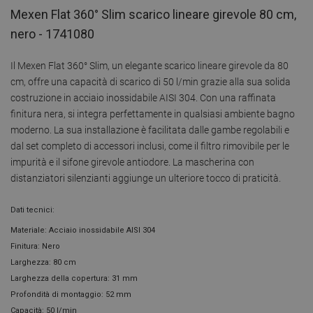
Mexen Flat 360° Slim scarico lineare girevole 80 cm,
nero - 1741080
Il Mexen Flat 360° Slim, un elegante scarico lineare girevole da 80
cm, offre una capacità di scarico di 50 l/min grazie alla sua solida
costruzione in acciaio inossidabile AISI 304. Con una raffinata
finitura nera, si integra perfettamente in qualsiasi ambiente bagno
moderno. La sua installazione è facilitata dalle gambe regolabili e
dal set completo di accessori inclusi, come il filtro rimovibile per le
impurità e il sifone girevole antiodore. La mascherina con
distanziatori silenzianti aggiunge un ulteriore tocco di praticità.
Dati tecnici:
Materiale: Acciaio inossidabile AISI 304
Finitura: Nero
Larghezza: 80 cm
Larghezza della copertura: 31 mm
Profondità di montaggio: 52 mm
Capacità: 50 l/min