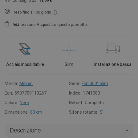
Consegna da:
11.99 €
Reso fino a 100 giorni
persone
Acquistato questo prodotto.
9
6
4
Acciaio inossidabile
Slim
Installazione bassa
Marca:
Mexen
Serie:
Flat 360° Slim
Ean:
5907709110267
Indice:
1741080
Colore:
Nero
Nel set:
Completo
Dimensione:
80 cm
Sifone rotante:
Sì
Descrizione