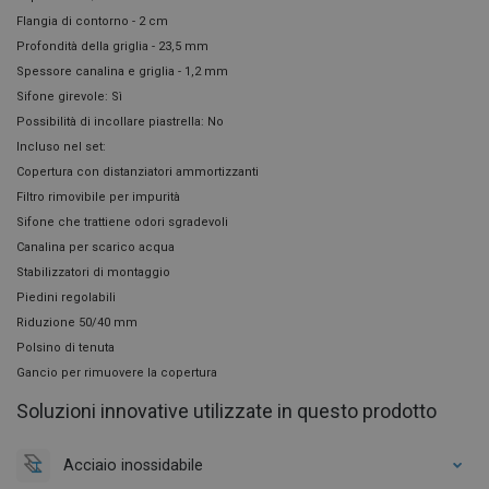
Flangia di contorno - 2 cm
Profondità della griglia - 23,5 mm
Spessore canalina e griglia - 1,2 mm
Sifone girevole: Sì
Possibilità di incollare piastrella: No
Incluso nel set:
Copertura con distanziatori ammortizzanti
Filtro rimovibile per impurità
Sifone che trattiene odori sgradevoli
Canalina per scarico acqua
Stabilizzatori di montaggio
Piedini regolabili
Riduzione 50/40 mm
Polsino di tenuta
Gancio per rimuovere la copertura
Soluzioni innovative utilizzate in questo prodotto
Acciaio inossidabile