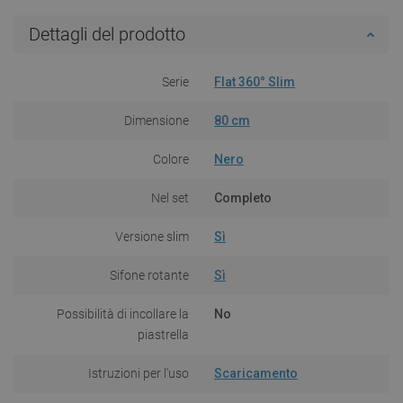
Dettagli del prodotto
Serie
Flat 360° Slim
Dimensione
80 cm
Colore
Nero
Nel set
Completo
Versione slim
Sì
Sifone rotante
Sì
Possibilità di incollare la
No
piastrella
Istruzioni per l'uso
Scaricamento