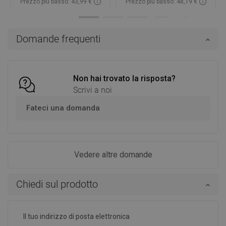
Prezzo più basso: 43,99 €
Prezzo più basso: 48,19 €
Disponibilità:
In magazzino
Disponibilità:
In magazzino
Aggiungi al carrello
Aggiungi al carrello
Domande frequenti
Confrontare
favorite_border
Preferito
Confrontare
favorite_border
Preferito
Non hai trovato la risposta?
Scrivi a noi
Fateci una domanda
Vedere altre domande
Chiedi sul prodotto