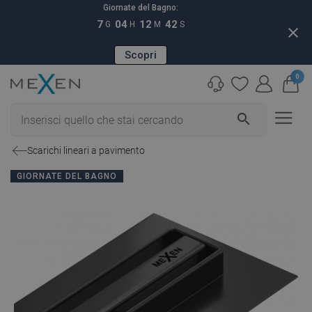
Giornate del Bagno:
7
04
12
41
G
H
M
S
close
Scopri
0
search
Scarichi lineari a pavimento
GIORNATE DEL BAGNO