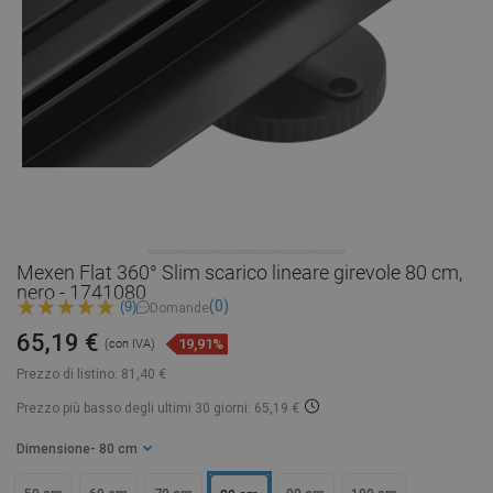
Mexen Flat 360° Slim scarico lineare girevole 80 cm,
nero - 1741080
(0)
(9)
Domande
65,19 €
19,91%
(con IVA)
Prezzo di listino:
81,40 €
Prezzo più basso degli ultimi 30 giorni: 65,19 €
Dimensione
- 80 cm