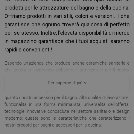
prodotti per le attrezzature del bagno e della cucina.
Offriamo prodotti in vari stili, colori e versioni, il che
garantisce che ognuno troverà qualcosa di perfetto
per se stesso. Inoltre, l'elevata disponibilità di merce
in magazzino garantisce che i tuoi acquisti saranno
rapidi e convenienti!
Essendo un'azienda che produce anche ceramiche sanitarie e
che adotta un approccio globale alle attrezzature per il bagno,
non ci limitiamo a soluzioni innovative, sia in termini di design
Per saperne di più
moderno che di ricchezza della nostra gamma di prodotti.
Offriamo anche molti prodotti per la cucina innovativi e affidabili
quanto i nostri accessori per il bagno. Alta qualità di lavorazione,
funzionalità in una forma minimalista, universalità dell'offerta,
tecnologie innovative conosciute nel settore sanitario e design
moderno: queste sono le caratteristiche che caratterizzano i
nostri prodotti per bagni e accessori per la cucina.