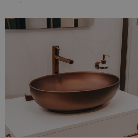
aziende come appaltatori, sviluppatori e fornitori di
effettuare ordini online in modo rapido e sicuro, senza
dover effettuare telefonate. Gli utenti registrati hanno
accesso all'intera gamma di prodotti, ai singoli listini
prezzi, agli sconti e allo storico degli ordini. Per i clienti
che preferiscono un approccio più personalizzato, i
nostri rappresentanti commerciali offrono un supporto
completo, dalla consulenza alla negoziazione dei
prezzi. Ciò rende la collaborazione con noi comoda,
trasparente e personalizzata per ogni partner
commerciale.