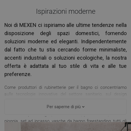
Ispirazioni moderne
Noi di MEXEN ci ispiriamo alle ultime tendenze nella
disposizione degli spazi domestici, fornendo
soluzioni moderne ed eleganti. Indipendentemente
dal fatto che tu stia cercando forme minimaliste,
accenti industriali o soluzioni ecologiche, la nostra
offerta è adattata al tuo stile di vita e alle tue
preferenze.
Come produttori di rubinetterie per il bagno ci concentriamo
sulle tecnologie innovative del settore sanitario, sul design
moderno e sulla qualità di lavorazione senza compromessi. I
Per saperne di più
nostri accessori per il bagno, rubinetteria per lavabo e
rubinetteria per il bagno, cabine doccia, piatti doccia, docce a
pioggia, set ad incasso, vasche da bagno freestanding, tutti gli
accessori per il bagno e la cucina e molti altri prodotti sono una