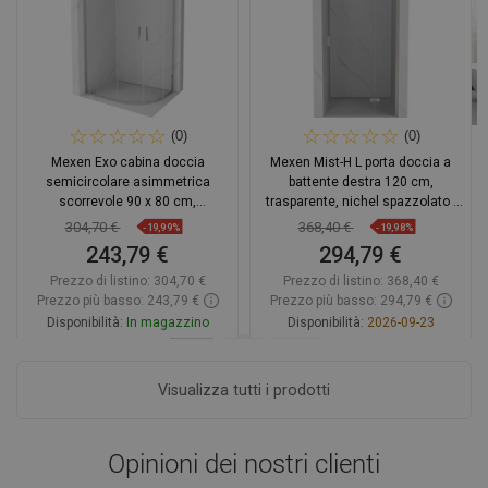
(0)
(0)
Mexen Exo cabina doccia
Mexen Mist-H L porta doccia a
semicircolare asimmetrica
battente destra 120 cm,
scorrevole 90 x 80 cm,
trasparente, nichel spazzolato -
trasparente, cromo - 8132-090-
8A5L-120-000-97-00-P
304,70 €
368,40 €
-19,99%
-19,98%
080-01-00
243,79 €
294,79 €
Prezzo di listino:
304,70 €
Prezzo di listino:
368,40 €
Prezzo più basso: 243,79 €
Prezzo più basso: 294,79 €
Disponibilità:
In magazzino
Disponibilità:
2026-09-23
Aggiungi al carrello
Aggiungi al carrello
Visualizza tutti i prodotti
Confrontare
favorite_border
Preferito
Confrontare
favorite_border
Preferito
Opinioni dei nostri clienti