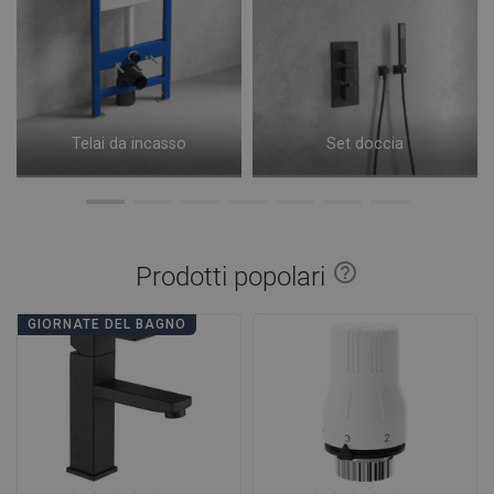
Telai da incasso
Set doccia
help_outline
Prodotti popolari
GIORNATE DEL BAGNO