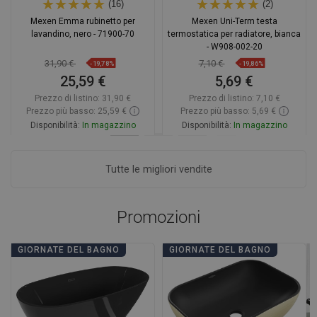
(16)
(2)
Mexen Emma rubinetto per
Mexen Uni-Term testa
lavandino, nero - 71900-70
termostatica per radiatore, bianca
- W908-002-20
31,90 €
7,10 €
-19,78%
-19,86%
25,59 €
5,69 €
Prezzo di listino:
31,90 €
Prezzo di listino:
7,10 €
Prezzo più basso: 25,59 €
Prezzo più basso: 5,69 €
Disponibilità:
In magazzino
Disponibilità:
In magazzino
Aggiungi al carrello
Aggiungi al carrello
Tutte le migliori vendite
Confrontare
favorite_border
Preferito
Confrontare
favorite_border
Preferito
Promozioni
GIORNATE DEL BAGNO
GIORNATE DEL BAGNO