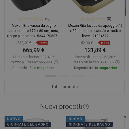
(0)
(0)
Mexen Eris vasca da bagno
Mexen Rita lavabo da appoggio 45
autoportante 170 x 80 cm, nera,
x 32 cm, nero opaco/oro motivo
troppo pieno nero - 53441708070-
linee - 21084577
70
832,40 €
152,30 €
-19,99%
-19,97%
665,99 €
121,89 €
Prezzo di listino:
832,40 €
Prezzo di listino:
152,30 €
Prezzo più basso: 665,99 €
Prezzo più basso: 121,89 €
Disponibilità:
In magazzino
Disponibilità:
In magazzino
Aggiungi al carrello
Aggiungi al carrello
Tutti i prodotti
Confrontare
favorite_border
Preferito
Confrontare
favorite_border
Preferito
Nuovi prodotti
help_outline
NUOVO
NUOVO
GIORNATE DEL BAGNO
GIORNATE DEL BAGNO