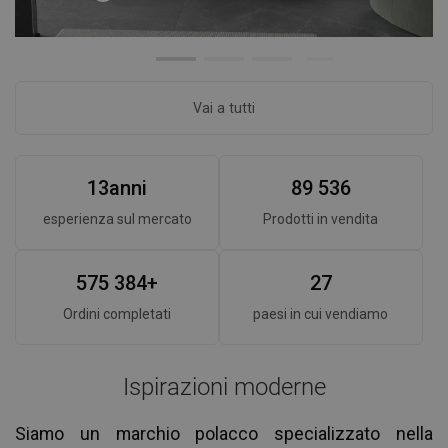
Vai a tutti
1
3
anni
8
9
5
3
6
esperienza sul mercato
Prodotti in vendita
5
7
5
3
8
4
+
2
7
Ordini completati
paesi in cui vendiamo
Ispirazioni moderne
Siamo un marchio polacco specializzato nella