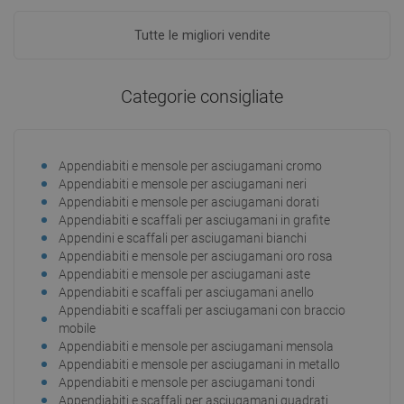
Aggiungi al carrello
Aggiungi al carrello
Tutte le migliori vendite
Confrontare
favorite_border
Preferito
Confrontare
favorite_border
Preferito
Categorie consigliate
Appendiabiti e mensole per asciugamani cromo
Appendiabiti e mensole per asciugamani neri
Appendiabiti e mensole per asciugamani dorati
Appendiabiti e scaffali per asciugamani in grafite
Appendini e scaffali per asciugamani bianchi
Appendiabiti e mensole per asciugamani oro rosa
Appendiabiti e mensole per asciugamani aste
Appendiabiti e scaffali per asciugamani anello
Appendiabiti e scaffali per asciugamani con braccio
mobile
Appendiabiti e mensole per asciugamani mensola
Appendiabiti e mensole per asciugamani in metallo
Appendiabiti e mensole per asciugamani tondi
Appendiabiti e scaffali per asciugamani quadrati