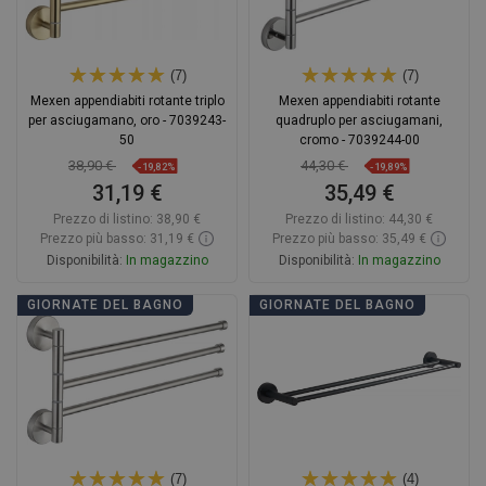
(7)
(7)
Mexen appendiabiti rotante triplo
Mexen appendiabiti rotante
per asciugamano, oro - 7039243-
quadruplo per asciugamani,
50
cromo - 7039244-00
38,90 €
44,30 €
-19,82%
-19,89%
31,19 €
35,49 €
Prezzo di listino:
38,90 €
Prezzo di listino:
44,30 €
Prezzo più basso: 31,19 €
Prezzo più basso: 35,49 €
Disponibilità:
In magazzino
Disponibilità:
In magazzino
Aggiungi al carrello
Aggiungi al carrello
GIORNATE DEL BAGNO
GIORNATE DEL BAGNO
Confrontare
favorite_border
Preferito
Confrontare
favorite_border
Preferito
(7)
(4)