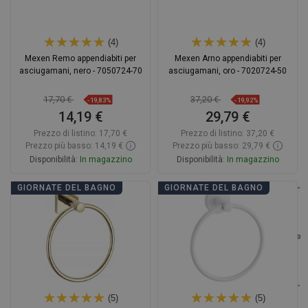
(4)
(4)
Mexen Remo appendiabiti per
Mexen Arno appendiabiti per
asciugamani, nero - 7050724-70
asciugamani, oro - 7020724-50
17,70 €
37,20 €
-19,83%
-19,92%
14,19 €
29,79 €
Prezzo di listino:
17,70 €
Prezzo di listino:
37,20 €
Prezzo più basso: 14,19 €
Prezzo più basso: 29,79 €
Disponibilità:
In magazzino
Disponibilità:
In magazzino
Aggiungi al carrello
Aggiungi al carrello
GIORNATE DEL BAGNO
GIORNATE DEL BAGNO
Confrontare
favorite_border
Preferito
Confrontare
favorite_border
Preferito
(5)
(5)