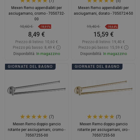
(7)
(5)
Mexen Remo appendiabiti per
Mexen Remo appendiabiti per
asciugamano, cromo - 7050732-
asciugamani, dorato - 7050724-50
00
10,60 €
19,40 €
-19,91%
-19,64%
8,49 €
15,59 €
Prezzo di listino:
10,60 €
Prezzo di listino:
19,40 €
Prezzo più basso: 8,49 €
Prezzo più basso: 15,59 €
Disponibilità:
In magazzino
Disponibilità:
In magazzino
Aggiungi al carrello
Aggiungi al carrello
GIORNATE DEL BAGNO
GIORNATE DEL BAGNO
Confrontare
favorite_border
Preferito
Confrontare
favorite_border
Preferito
(7)
(7)
Mexen Remo doppio gancio
Mexen Remo doppio gancio
rotante per asciugamani, cromo -
rotante per asciugamani, oro -
70507255-00
70507255-50