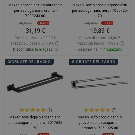
Mexen appendiabiti rotante triplo
Mexen Remo doppio appendiabiti
per asciugamani, cromo -
per asciugamani, nero - 7050725-
7039243-00
70
38,90 €
24,80 €
-19,82%
-19,8%
31,19 €
19,89 €
Prezzo di listino:
38,90 €
Prezzo di listino:
24,80 €
Prezzo più basso: 31,19 €
Prezzo più basso: 19,89 €
Disponibilità:
In magazzino
Disponibilità:
In magazzino
Aggiungi al carrello
Aggiungi al carrello
GIORNATE DEL BAGNO
GIORNATE DEL BAGNO
Confrontare
favorite_border
Preferito
Confrontare
favorite_border
Preferito
(7)
(7)
Mexen Asis doppio appendiabiti
Mexen Rufo doppio gancio
per asciugamani, nero - 7017625-
girevole per asciugamani,
70
cromato - 7050925-00