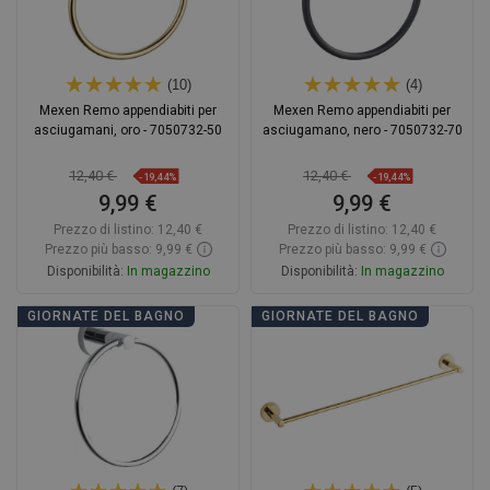
(10)
(4)
Mexen Remo appendiabiti per
Mexen Remo appendiabiti per
asciugamani, oro - 7050732-50
asciugamano, nero - 7050732-70
12,40 €
12,40 €
-19,44%
-19,44%
9,99 €
9,99 €
Prezzo di listino:
12,40 €
Prezzo di listino:
12,40 €
Prezzo più basso: 9,99 €
Prezzo più basso: 9,99 €
Disponibilità:
In magazzino
Disponibilità:
In magazzino
Aggiungi al carrello
Aggiungi al carrello
GIORNATE DEL BAGNO
GIORNATE DEL BAGNO
Confrontare
favorite_border
Preferito
Confrontare
favorite_border
Preferito