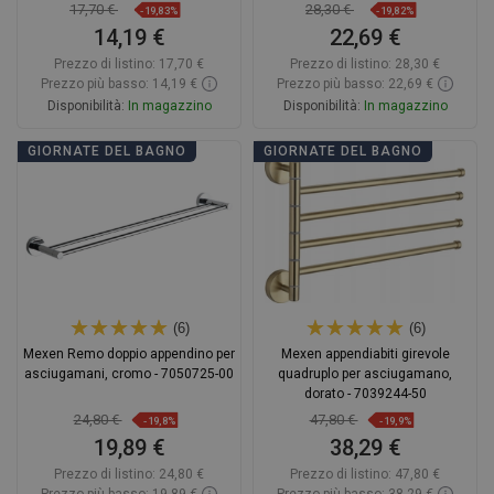
17,70 €
28,30 €
-19,83%
-19,82%
14,19 €
22,69 €
Prezzo di listino:
17,70 €
Prezzo di listino:
28,30 €
Prezzo più basso: 14,19 €
Prezzo più basso: 22,69 €
Disponibilità:
In magazzino
Disponibilità:
In magazzino
Aggiungi al carrello
Aggiungi al carrello
GIORNATE DEL BAGNO
GIORNATE DEL BAGNO
Confrontare
favorite_border
Preferito
Confrontare
favorite_border
Preferito
(6)
(6)
Mexen Remo doppio appendino per
Mexen appendiabiti girevole
asciugamani, cromo - 7050725-00
quadruplo per asciugamano,
dorato - 7039244-50
24,80 €
47,80 €
-19,8%
-19,9%
19,89 €
38,29 €
Prezzo di listino:
24,80 €
Prezzo di listino:
47,80 €