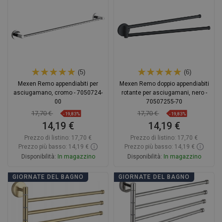
Confrontare
favorite_border
Preferito
Confrontare
favorite_border
Preferito
(5)
(6)
Mexen Remo appendiabiti per
Mexen Remo doppio appendiabiti
asciugamano, cromo - 7050724-
rotante per asciugamani, nero -
00
70507255-70
17,70 €
17,70 €
-19,83%
-19,83%
14,19 €
14,19 €
Prezzo di listino:
17,70 €
Prezzo di listino:
17,70 €
Prezzo più basso: 14,19 €
Prezzo più basso: 14,19 €
Disponibilità:
In magazzino
Disponibilità:
In magazzino
Aggiungi al carrello
Aggiungi al carrello
GIORNATE DEL BAGNO
GIORNATE DEL BAGNO
Confrontare
favorite_border
Preferito
Confrontare
favorite_border
Preferito