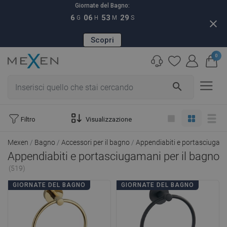
Giornate del Bagno:
6
06
53
28
G
H
M
S
close
Scopri
0
search
Filtro
Visualizzazione
Mexen
Bagno
Accessori per il bagno
Appendiabiti e portasciugama
Appendiabiti e portasciugamani per il bagno
(519)
GIORNATE DEL BAGNO
GIORNATE DEL BAGNO