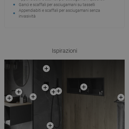
Ganci e scaffali per asciugamani su tasselli
Appendiabiti e scaffali per asciugamani senza
invasività
Ispirazioni