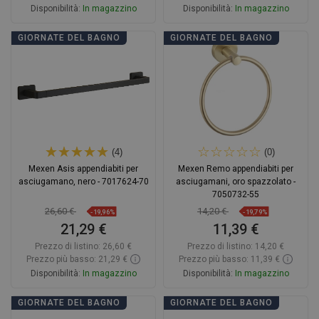
Disponibilità:
In magazzino
Disponibilità:
In magazzino
Aggiungi al carrello
Aggiungi al carrello
GIORNATE DEL BAGNO
GIORNATE DEL BAGNO
Confrontare
favorite_border
Preferito
Confrontare
favorite_border
Preferito
(4)
(0)
Mexen Asis appendiabiti per
Mexen Remo appendiabiti per
asciugamano, nero - 7017624-70
asciugamani, oro spazzolato -
7050732-55
26,60 €
14,20 €
-19,96%
-19,79%
21,29 €
11,39 €
Prezzo di listino:
26,60 €
Prezzo di listino:
14,20 €
Prezzo più basso: 21,29 €
Prezzo più basso: 11,39 €
Disponibilità:
In magazzino
Disponibilità:
In magazzino
Aggiungi al carrello
Aggiungi al carrello
GIORNATE DEL BAGNO
GIORNATE DEL BAGNO