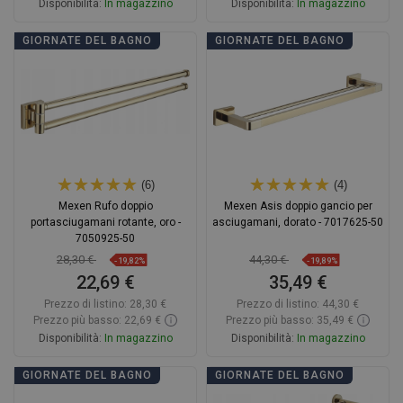
Disponibilità:
In magazzino
Disponibilità:
In magazzino
Aggiungi al carrello
Aggiungi al carrello
GIORNATE DEL BAGNO
GIORNATE DEL BAGNO
Confrontare
favorite_border
Preferito
Confrontare
favorite_border
Preferito
(6)
(4)
Mexen Rufo doppio
Mexen Asis doppio gancio per
portasciugamani rotante, oro -
asciugamani, dorato - 7017625-50
7050925-50
28,30 €
44,30 €
-19,82%
-19,89%
22,69 €
35,49 €
Prezzo di listino:
28,30 €
Prezzo di listino:
44,30 €
Prezzo più basso: 22,69 €
Prezzo più basso: 35,49 €
Disponibilità:
In magazzino
Disponibilità:
In magazzino
Aggiungi al carrello
Aggiungi al carrello
GIORNATE DEL BAGNO
GIORNATE DEL BAGNO