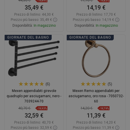
44,30 €
17,70 €
-19,89%
-19,83%
35,49 €
14,19 €
Prezzo di listino:
44,30 €
Prezzo di listino:
17,70 €
Prezzo più basso: 35,49 €
Prezzo più basso: 14,19 €
Disponibilità:
In magazzino
Disponibilità:
In magazzino
Aggiungi al carrello
Aggiungi al carrello
GIORNATE DEL BAGNO
GIORNATE DEL BAGNO
Confrontare
favorite_border
Preferito
Confrontare
favorite_border
Preferito
(6)
(5)
Mexen appendiabiti girevole
Mexen Remo appendiabiti per
quadruplo per asciugamani, nero -
asciugamano, oro rosa - 7050732-
7039244-70
60
40,70 €
14,20 €
-19,93%
-19,79%
32,59 €
11,39 €
Prezzo di listino:
40,70 €
Prezzo di listino:
14,20 €
Prezzo più basso: 32,59 €
Prezzo più basso: 11,39 €