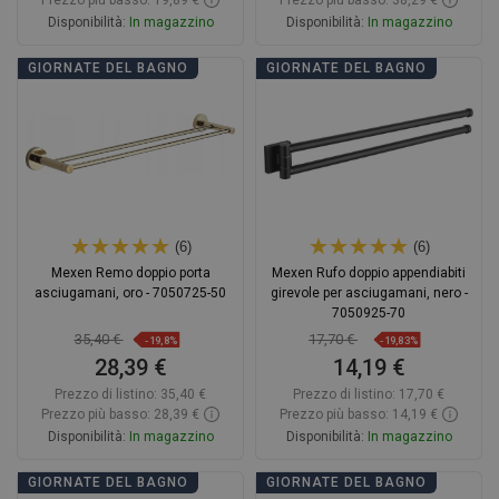
Prezzo più basso: 19,89 €
Prezzo più basso: 38,29 €
Disponibilità:
In magazzino
Disponibilità:
In magazzino
Aggiungi al carrello
Aggiungi al carrello
GIORNATE DEL BAGNO
GIORNATE DEL BAGNO
Confrontare
favorite_border
Preferito
Confrontare
favorite_border
Preferito
(6)
(6)
Mexen Remo doppio porta
Mexen Rufo doppio appendiabiti
asciugamani, oro - 7050725-50
girevole per asciugamani, nero -
7050925-70
35,40 €
17,70 €
-19,8%
-19,83%
28,39 €
14,19 €
Prezzo di listino:
35,40 €
Prezzo di listino:
17,70 €
Prezzo più basso: 28,39 €
Prezzo più basso: 14,19 €
Disponibilità:
In magazzino
Disponibilità:
In magazzino
Aggiungi al carrello
Aggiungi al carrello
GIORNATE DEL BAGNO
GIORNATE DEL BAGNO