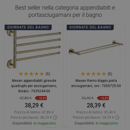
Best seller nella categoria
appendiabiti e
portasciugamani per il bagno
GIORNATE DEL BAGNO
GIORNATE DEL BAGNO
(6)
(6)
Mexen appendiabiti girevole
Mexen Remo doppio porta
quadruplo per asciugamano,
asciugamani, oro - 7050725-50
dorato - 7039244-50
47,80 €
35,40 €
-19,9%
-19,8%
38,29 €
28,39 €
Prezzo di listino:
47,80 €
Prezzo di listino:
35,40 €
Prezzo più basso: 38,29 €
Prezzo più basso: 28,39 €
Disponibilità:
In magazzino
Disponibilità:
In magazzino