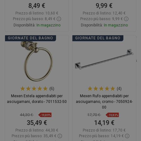
8,49 €
9,99 €
Prezzo di listino:
10,60 €
Prezzo di listino:
12,40 €
Prezzo più basso: 8,49 €
Prezzo più basso: 9,99 €
Disponibilità:
In magazzino
Disponibilità:
In magazzino
Aggiungi al carrello
Aggiungi al carrello
GIORNATE DEL BAGNO
GIORNATE DEL BAGNO
Confrontare
favorite_border
Preferito
Confrontare
favorite_border
Preferito
(6)
(4)
Mexen Estela appendiabiti per
Mexen Rufo appendiabiti per
asciugamani, dorato - 7011532-50
asciugamano, cromo - 7050924-
00
44,30 €
17,70 €
-19,89%
-19,83%
35,49 €
14,19 €
Prezzo di listino:
44,30 €
Prezzo di listino:
17,70 €
Prezzo più basso: 35,49 €
Prezzo più basso: 14,19 €