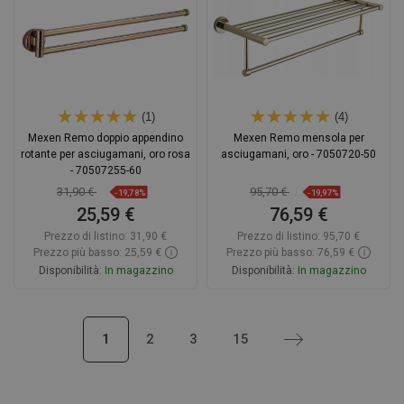
Confrontare
favorite_border
Preferito
Confrontare
favorite_border
Preferito
(1)
(4)
Mexen Remo doppio appendino
Mexen Remo mensola per
rotante per asciugamani, oro rosa
asciugamani, oro - 7050720-50
- 70507255-60
31,90 €
95,70 €
-19,78%
-19,97%
25,59 €
76,59 €
Prezzo di listino:
31,90 €
Prezzo di listino:
95,70 €
Prezzo più basso: 25,59 €
Prezzo più basso: 76,59 €
Disponibilità:
In magazzino
Disponibilità:
In magazzino
Aggiungi al carrello
Aggiungi al carrello
1
2
3
15
Successivo
Confrontare
favorite_border
Preferito
Confrontare
favorite_border
Preferito