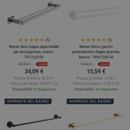
Confrontare
favorite_border
Preferito
Confrontare
favorite_border
Preferito
(6)
(5)
Mexen Asis doppio appendiabiti
Mexen Remo gancio
per asciugamani, cromo -
portasalviette doppio girevole,
7017625-00
bianco - 70507255-20
42,60 €
19,40 €
-19,98%
-19,64%
34,09 €
15,59 €
Prezzo di listino:
42,60 €
Prezzo di listino:
19,40 €
Prezzo più basso: 34,09 €
Prezzo più basso: 15,59 €
Disponibilità:
In magazzino
Disponibilità:
In magazzino
Aggiungi al carrello
Aggiungi al carrello
GIORNATE DEL BAGNO
GIORNATE DEL BAGNO
Confrontare
favorite_border
Preferito
Confrontare
favorite_border
Preferito