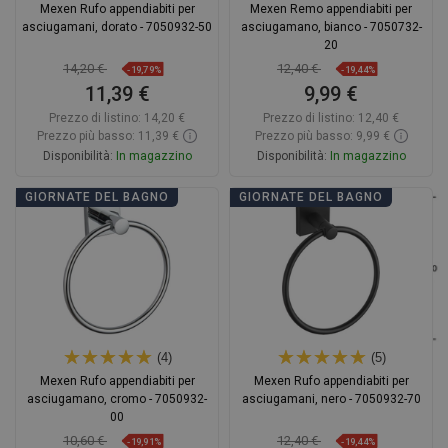
Mexen Rufo appendiabiti per
Mexen Remo appendiabiti per
asciugamani, dorato - 7050932-50
asciugamano, bianco - 7050732-
20
14,20 €
12,40 €
-19,79%
-19,44%
11,39 €
9,99 €
Prezzo di listino:
14,20 €
Prezzo di listino:
12,40 €
Prezzo più basso: 11,39 €
Prezzo più basso: 9,99 €
Disponibilità:
In magazzino
Disponibilità:
In magazzino
Aggiungi al carrello
Aggiungi al carrello
GIORNATE DEL BAGNO
GIORNATE DEL BAGNO
Confrontare
favorite_border
Preferito
Confrontare
favorite_border
Preferito
(4)
(5)
Mexen Rufo appendiabiti per
Mexen Rufo appendiabiti per
asciugamano, cromo - 7050932-
asciugamani, nero - 7050932-70
00
10,60 €
12,40 €
-19,91%
-19,44%