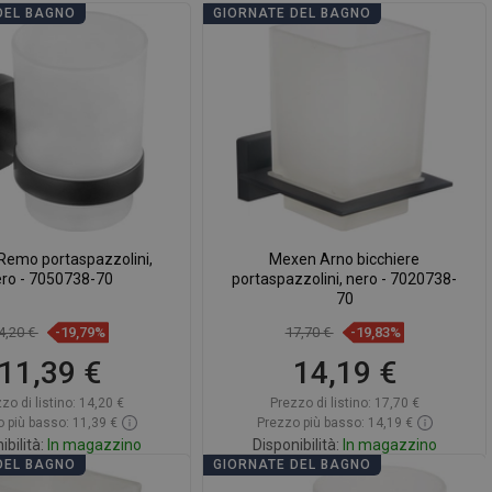
DEL BAGNO
GIORNATE DEL BAGNO
emo portaspazzolini,
Mexen Arno bicchiere
ero - 7050738-70
portaspazzolini, nero - 7020738-
70
4,20 €
-19,79%
17,70 €
-19,83%
11,39 €
14,19 €
zo di listino:
14,20 €
Prezzo di listino:
17,70 €
 più basso: 11,39 €
Prezzo più basso: 14,19 €
ibilità:
In magazzino
Disponibilità:
In magazzino
DEL BAGNO
GIORNATE DEL BAGNO
ggiungi al carrello
Aggiungi al carrello