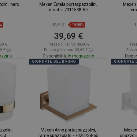
lini, nero
Mexen Estela portaspazzolini,
Mexen 
dorato- 7011538-50
cr
%
49,60 €
-19,98%
1
€
39,69 €
20 €
Prezzo di listino:
49,60 €
Prez
39 €
Prezzo più basso: 39,69 €
Prezzo
azzino
Disponibilità:
In magazzino
Dispon
GIORNATE DEL BAGNO
GIORNATE 
rello
Aggiungi al carrello
A
eferito
Confrontare
favorite_border
Preferito
Confr
zolini,
Mexen Arno portaspazzolini,
Mexen 
-50
rame spazzolato - 7020738-65
spazzoli