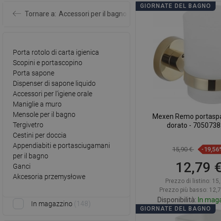
GIORNATE DEL BAGNO
Tornare a:
Accessori per il bagno
Porta rotolo di carta igienica
Scopini e portascopino
Porta sapone
Dispenser di sapone liquido
Accessori per l'igiene orale
Maniglie a muro
Mensole per il bagno
Mexen Remo portaspa
Tergivetro
dorato - 7050738
Cestini per doccia
Appendiabiti e portasciugamani
15,90 €
-19,56
per il bagno
12,79 
Ganci
Akcesoria przemysłowe
Prezzo di listino:
15,
Prezzo più basso: 12,
Disponibilità:
In mag
In magazzino
148
GIORNATE DEL BAGNO
Aggiungi al car