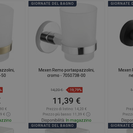
GIORNATE DEL BAGNO
GIORNATE 
zzolini,
Mexen Remo portaspazzolini,
Mexen R
-50
cromo - 7050738-00
n
%
14,20 €
-19,79%
1
€
11,39 €
90 €
Prezzo di listino:
14,20 €
Prez
79 €
Prezzo più basso: 11,39 €
Prezzo
azzino
Disponibilità:
In magazzino
Dispon
GIORNATE DEL BAGNO
GIORNATE 
rello
Aggiungi al carrello
A