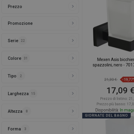
Prezzo
Confrontare
favorite_border
Pr
Promozione
Serie
22
Colore
31
Mexen Asis bicchie
spazzolini, nero - 70
Tipo
2
21,30 €
-19,77
17,09 
Larghezza
15
Prezzo di listino:
21,
Prezzo più basso: 17,
Disponibilità:
In mag
Altezza
8
GIORNATE DEL BAGNO
Aggiungi al car
Forma
3
Confrontare
favorite_border
Pr