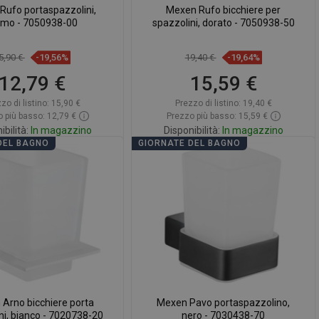
Rufo portaspazzolini,
Mexen Rufo bicchiere per
omo - 7050938-00
spazzolini, dorato - 7050938-50
5,90 €
-19,56%
19,40 €
-19,64%
12,79 €
15,59 €
zo di listino:
15,90 €
Prezzo di listino:
19,40 €
 più basso: 12,79 €
Prezzo più basso: 15,59 €
ibilità:
In magazzino
Disponibilità:
In magazzino
DEL BAGNO
GIORNATE DEL BAGNO
ggiungi al carrello
Aggiungi al carrello
ontare
favorite_border
Preferito
Confrontare
favorite_border
Preferito
Arno bicchiere porta
Mexen Pavo portaspazzolino,
ni, bianco - 7020738-20
nero - 7030438-70