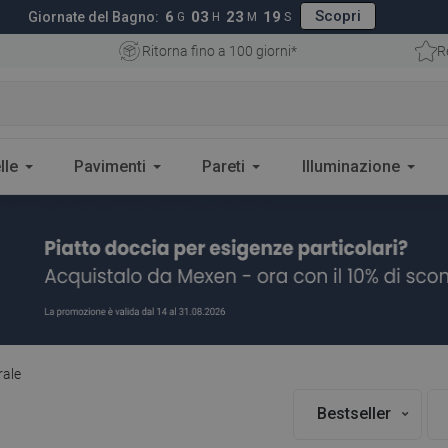
Scopri
6
03
23
17
Giornate del Bagno:
G
H
M
S
Ritorna fino a 100 giorni*
R
lle
Pavimenti
Pareti
Illuminazione
rale
Bestseller