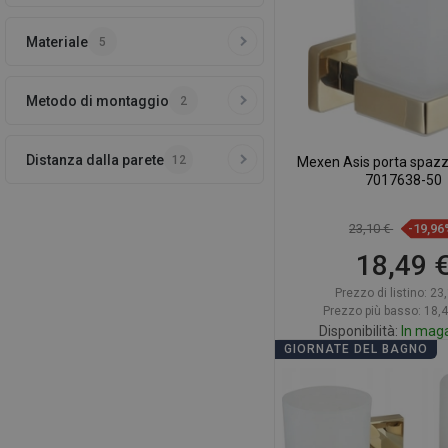
Materiale
5
Metodo di montaggio
2
Distanza dalla parete
12
Mexen Asis porta spazzol
7017638-50
23,10 €
-19,96
18,49 
Prezzo di listino:
23,
Prezzo più basso: 18,
Disponibilità:
In mag
GIORNATE DEL BAGNO
Aggiungi al car
Confrontare
favorite_border
Pr