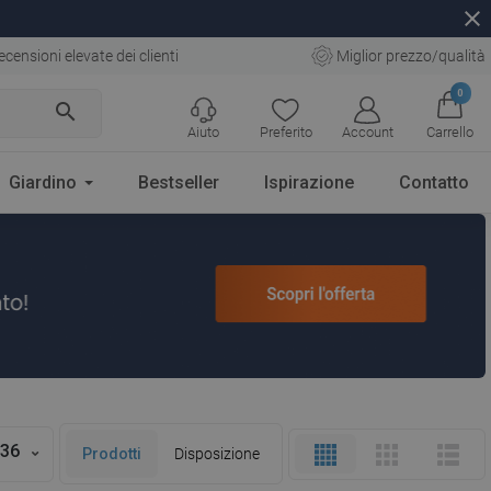
close
ecensioni elevate dei clienti
Miglior prezzo/qualità
0
search
Aiuto
Preferito
Account
Carrello
Giardino
Bestseller
Ispirazione
Contatto
36
Prodotti
Disposizione