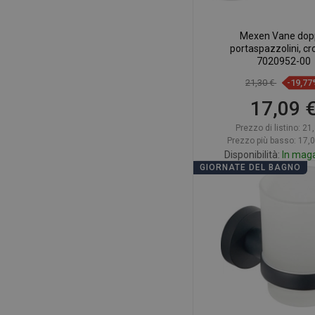
Mexen Vane dop
portaspazzolini, cr
7020952-00
21,30 €
-19,77
17,09 
Prezzo di listino:
21,
Prezzo più basso: 17,
Disponibilità:
In mag
GIORNATE DEL BAGNO
Aggiungi al car
Confrontare
favorite_border
Pr