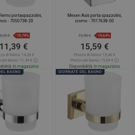
SWEDISH
emo portaspazzolini,
Mexen Asis porta spazzolini,
FINNISH
anco - 7050738-20
cromo - 7017638-00
PORTUGUESE
4,20 €
-19,79%
19,40 €
-19,64%
CROATIAN
11,39 €
15,59 €
GREEK
zo di listino:
14,20 €
Prezzo di listino:
19,40 €
SLOVENIAN
 più basso: 11,39 €
Prezzo più basso: 15,59 €
ibilità:
In magazzino
Disponibilità:
In magazzino
DEL BAGNO
GIORNATE DEL BAGNO
ggiungi al carrello
Aggiungi al carrello
ontare
favorite_border
Preferito
Confrontare
favorite_border
Preferito