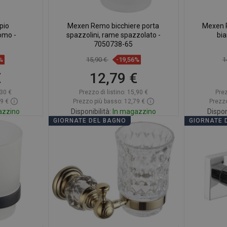
pio
Mexen Remo bicchiere porta
Mexen R
omo -
spazzolini, rame spazzolato -
bi
7050738-65
%
15,90 €
-19,56%
1
€
12,79 €
30 €
Prezzo di listino:
15,90 €
Prez
09 €
Prezzo più basso: 12,79 €
Prezzo
azzino
Disponibilità:
In magazzino
Dispon
GIORNATE DEL BAGNO
GIORNATE 
rello
Aggiungi al carrello
A
eferito
Confrontare
favorite_border
Preferito
Confr