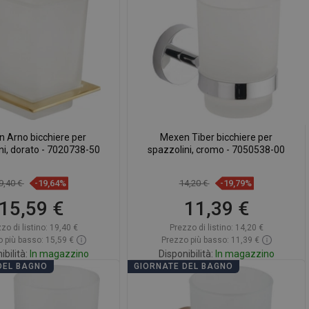
ontare
favorite_border
Preferito
Confrontare
favorite_border
Preferito
 Arno bicchiere per
Mexen Tiber bicchiere per
ni, dorato - 7020738-50
spazzolini, cromo - 7050538-00
9,40 €
-19,64%
14,20 €
-19,79%
15,59 €
11,39 €
zo di listino:
19,40 €
Prezzo di listino:
14,20 €
 più basso: 15,59 €
Prezzo più basso: 11,39 €
ibilità:
In magazzino
Disponibilità:
In magazzino
DEL BAGNO
GIORNATE DEL BAGNO
ggiungi al carrello
Aggiungi al carrello
ontare
favorite_border
Preferito
Confrontare
favorite_border
Preferito