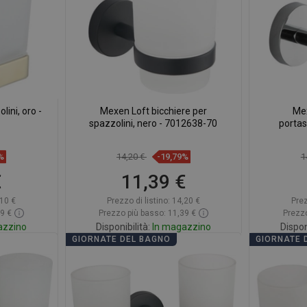
ini, oro -
Mexen Loft bicchiere per
Mex
spazzolini, nero - 7012638-70
portas
%
14,20 €
-19,79%
1
€
11,39 €
10 €
Prezzo di listino:
14,20 €
Prez
49 €
Prezzo più basso: 11,39 €
Prezzo
azzino
Disponibilità:
In magazzino
Dispon
GIORNATE DEL BAGNO
GIORNATE 
rello
Aggiungi al carrello
A
eferito
Confrontare
favorite_border
Preferito
Confr