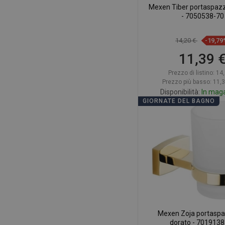
Mexen Tiber portaspazzo
- 7050538-70
14,20 €
-19,79
11,39 
Prezzo di listino:
14,
Prezzo più basso: 11,
Disponibilità:
In mag
GIORNATE DEL BAGNO
Aggiungi al car
Confrontare
favorite_border
Pr
Mexen Zoja portaspaz
dorato - 7019138