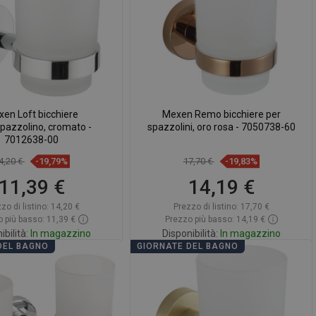
en Loft bicchiere
Mexen Remo bicchiere per
pazzolino, cromato -
spazzolini, oro rosa - 7050738-60
7012638-00
4,20 €
-19,79%
17,70 €
-19,83%
11,39 €
14,19 €
zo di listino:
14,20 €
Prezzo di listino:
17,70 €
 più basso: 11,39 €
Prezzo più basso: 14,19 €
ibilità:
In magazzino
Disponibilità:
In magazzino
DEL BAGNO
GIORNATE DEL BAGNO
ggiungi al carrello
Aggiungi al carrello
ontare
favorite_border
Preferito
Confrontare
favorite_border
Preferito