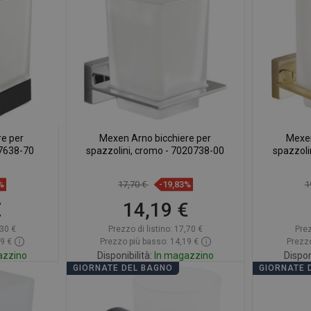
eferito
Confrontare
favorite_border
Preferito
Confr
re per
Mexen Arno bicchiere per
Mexen
17638-70
spazzolini, cromo - 7020738-00
spazzoli
%
17,70 €
-19,83%
1
€
14,19 €
30 €
Prezzo di listino:
17,70 €
Prez
09 €
Prezzo più basso: 14,19 €
Prezzo
azzino
Disponibilità:
In magazzino
Dispon
GIORNATE DEL BAGNO
GIORNATE 
rello
Aggiungi al carrello
A
eferito
Confrontare
favorite_border
Preferito
Confr