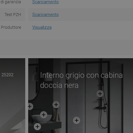
 di garanzia
Scaricamento
Test PZH
Scaricamento
Produttore
Visualizza
Interno grigio con cabina
25202
doccia nera