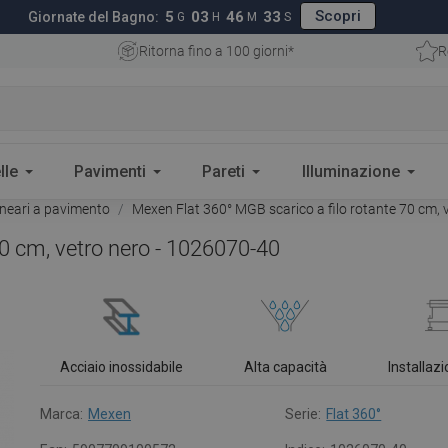
Scopri
5
03
46
32
Giornate del Bagno:
G
H
M
S
Ritorna fino a 100 giorni*
R
lle
Pavimenti
Pareti
Illuminazione
lineari a pavimento
Mexen Flat 360° MGB scarico a filo rotante 70 cm, 
70 cm, vetro nero - 1026070-40
Acciaio inossidabile
Alta capacità
Installaz
Marca:
Mexen
Serie:
Flat 360°