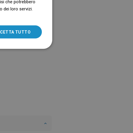
alisi che potrebbero
 dei loro servizi.
SLOVAK
LITHUANIAN
ROMANIAN
CETTA TUTTO
HUNGARIAN
FRENCH
ITALIAN
SPANISH
UKRAINIAN
BULGARIAN
ESTONIAN
DUTCH
LATVIAN
DANISH