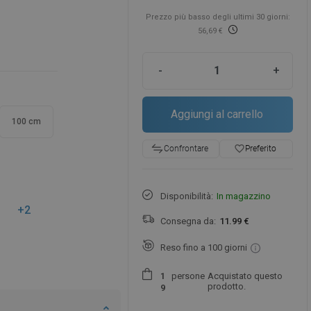
Prezzo più basso degli ultimi 30 giorni:
56,69 €
-
+
Aggiungi al carrello
100 cm
favorite_border
Preferito
Confrontare
Disponibilità:
In magazzino
+2
Consegna da:
11.99 €
Reso fino a 100 giorni
persone
Acquistato questo
1
prodotto.
9