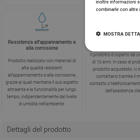
inoltre informazioni s
combinarle con altre i
Dowiedz się więcej
MOSTRA DETTA
Resistenza all'appannamento e
10 anni di garan
alla corrosione
Il prodotto è coperto da 
Prodotto realizzato con materiali di
di 10 anni. In caso di pro
alta qualità resistenti
prodotto acquistato, vi 
all'appannamento e alla corrosione,
contattarci tramite il 
grazie ai quali mantiene il suo aspetto
contatto o telefonicamen
attraente e la funzionalità per lungo
dell'assistenza clie
tempo, indipendentemente dal livello
di umidità nell'ambiente.
Dettagli del prodotto