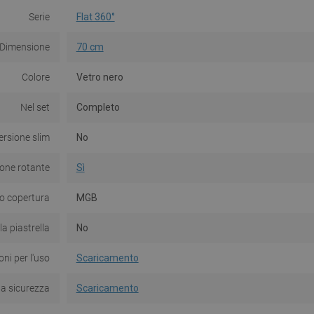
Serie
Flat 360°
Dimensione
70 cm
Colore
Vetro nero
Nel set
Completo
ersione slim
No
fone rotante
Sì
o copertura
MGB
la piastrella
No
oni per l'uso
Scaricamento
la sicurezza
Scaricamento