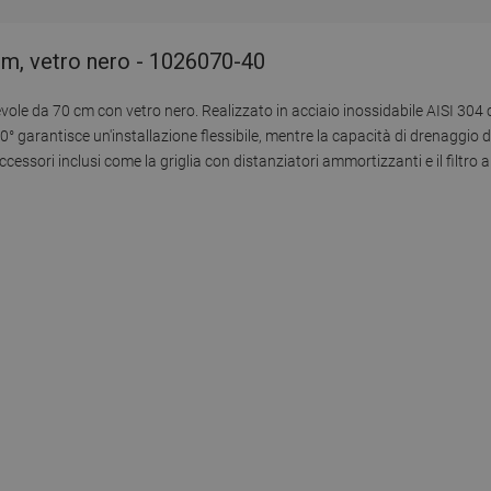
cm, vetro nero - 1026070-40
vole da 70 cm con vetro nero. Realizzato in acciaio inossidabile AISI 304 c
60° garantisce un'installazione flessibile, mentre la capacità di drenaggio 
essori inclusi come la griglia con distanziatori ammortizzanti e il filtro a