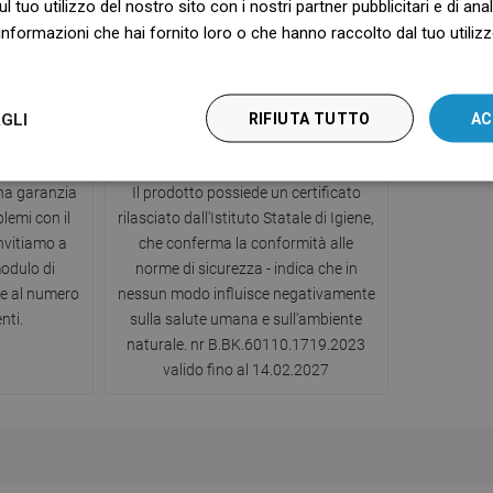
ul tuo utilizzo del nostro sito con i nostri partner pubblicitari e di an
nformazioni che hai fornito loro o che hanno raccolto dal tuo utilizzo
GLI
RIFIUTA TUTTO
AC
zia
Certificato Igienico PZH
una garanzia
Il prodotto possiede un certificato
blemi con il
rilasciato dall'Istituto Statale di Igiene,
invitiamo a
che conferma la conformità alle
modulo di
norme di sicurezza - indica che in
te al numero
nessun modo influisce negativamente
nti.
sulla salute umana e sull'ambiente
naturale. nr B.BK.60110.1719.2023
valido fino al 14.02.2027