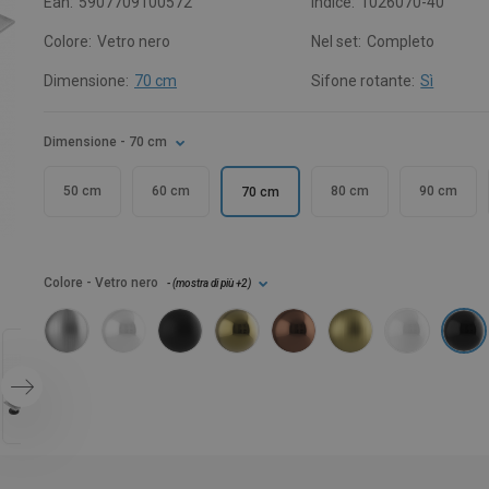
Ean:
5907709100572
Indice:
1026070-40
Colore:
Vetro nero
Nel set:
Completo
Dimensione:
70 cm
Sifone rotante:
Sì
Dimensione
- 70 cm
50 cm
60 cm
80 cm
90 cm
70 cm
Colore
- Vetro nero
- (
mostra di più
+2
)