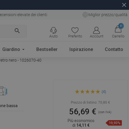
close
ecensioni elevate dei clienti
Miglior prezzo/qualità
0
search
Aiuto
Preferito
Account
Carrello
Giardino
Bestseller
Ispirazione
Contatto
vetro nero - 1026070-40
Mexen Flat 360° MGB scarico
(4)
a filo rotante 70 cm, vetro
nero - 1026070-40
Prezzo di listino:
70,80 €
ione bassa
56,69 €
(con IVA)
Più economico
19,93%
di
14,11 €