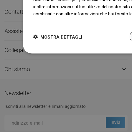
inoltre informazioni sul tuo utilizzo del nostro sito 
Contatto rapido

combinarle con altre informazioni che hai fornito lo
Dowiedz się więcej
Assistenza clienti

MOSTRA DETTAGLI
Collegamenti utili

Chi siamo

Newsletter
Iscriviti alla newsletter e rimani aggiornato.