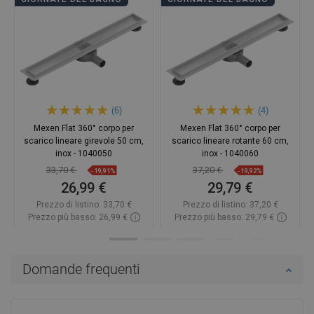
(6)
(4)
Mexen Flat 360° corpo per
Mexen Flat 360° corpo per
scarico lineare girevole 50 cm,
scarico lineare rotante 60 cm,
inox - 1040050
inox - 1040060
33,70 €
37,20 €
-19,91%
-19,92%
26,99 €
29,79 €
Prezzo di listino:
33,70 €
Prezzo di listino:
37,20 €
Prezzo più basso: 26,99 €
Prezzo più basso: 29,79 €
Disponibilità:
In magazzino
Disponibilità:
In magazzino
Aggiungi al carrello
Aggiungi al carrello
Domande frequenti
Confrontare
favorite_border
Preferito
Confrontare
favorite_border
Preferito