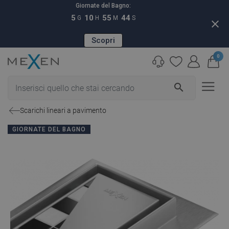
Giornate del Bagno:
5
10
55
43
G
H
M
S
close
Scopri
0
search
Scarichi lineari a pavimento
GIORNATE DEL BAGNO