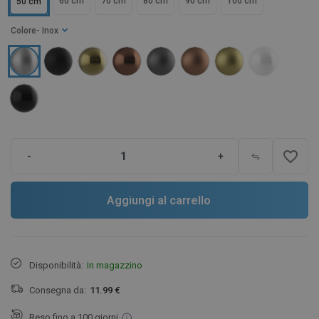
60 cm
70 cm
80 cm
90 cm
100 cm
50 cm
Colore
- Inox
favorite_border
-
+
Aggiungi al carrello
Disponibilità:
In magazzino
Consegna da:
11.99 €
Reso fino a 100 giorni