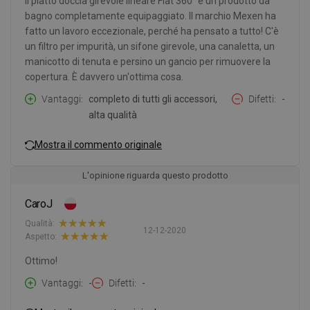
Il piatto doccia girevole lineare Flat 360° è un prodotto da
bagno completamente equipaggiato. Il marchio Mexen ha
fatto un lavoro eccezionale, perché ha pensato a tutto! C'è
un filtro per impurità, un sifone girevole, una canaletta, un
manicotto di tenuta e persino un gancio per rimuovere la
copertura. È davvero un'ottima cosa.
Vantaggi
completo di tutti gli accessori,
Difetti
-
alta qualità
Mostra il commento originale
L'opinione riguarda questo prodotto
CaroJ
Qualità:
12-12-2020
Aspetto:
Ottimo!
Vantaggi
-
Difetti
-