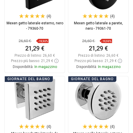
(4)
(4)
Mexen getto laterale esterno, nero
Mexen getto laterale a parete,
- 79360-70
nero - 79361-70
26,60 €
26,60 €
-19,96%
-19,96%
21,29 €
21,29 €
Prezzo di listino:
26,60 €
Prezzo di listino:
26,60 €
Prezzo più basso: 21,29 €
Prezzo più basso: 21,29 €
Disponibilità:
In magazzino
Disponibilità:
In magazzino
Aggiungi al carrello
Aggiungi al carrello
GIORNATE DEL BAGNO
GIORNATE DEL BAGNO
Confrontare
favorite_border
Preferito
Confrontare
favorite_border
Preferito
(4)
(4)