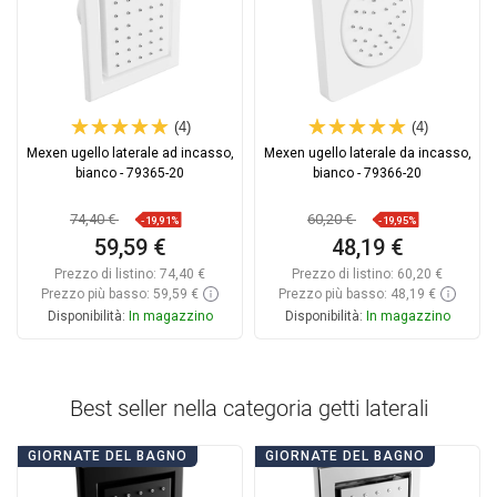
(4)
(4)
Mexen ugello laterale ad incasso,
Mexen ugello laterale da incasso,
bianco - 79365-20
bianco - 79366-20
74,40 €
60,20 €
-19,91%
-19,95%
59,59 €
48,19 €
Prezzo di listino:
74,40 €
Prezzo di listino:
60,20 €
Prezzo più basso: 59,59 €
Prezzo più basso: 48,19 €
Disponibilità:
In magazzino
Disponibilità:
In magazzino
Aggiungi al carrello
Aggiungi al carrello
Confrontare
favorite_border
Preferito
Confrontare
favorite_border
Preferito
Best seller nella categoria
getti laterali
GIORNATE DEL BAGNO
GIORNATE DEL BAGNO