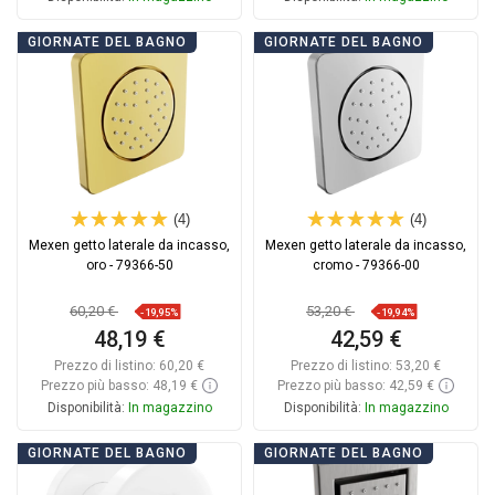
Aggiungi al carrello
Aggiungi al carrello
GIORNATE DEL BAGNO
GIORNATE DEL BAGNO
Confrontare
favorite_border
Preferito
Confrontare
favorite_border
Preferito
(4)
(4)
Mexen getto laterale da incasso,
Mexen getto laterale da incasso,
oro - 79366-50
cromo - 79366-00
60,20 €
53,20 €
-19,95%
-19,94%
48,19 €
42,59 €
Prezzo di listino:
60,20 €
Prezzo di listino:
53,20 €
Prezzo più basso: 48,19 €
Prezzo più basso: 42,59 €
Disponibilità:
In magazzino
Disponibilità:
In magazzino
Aggiungi al carrello
Aggiungi al carrello
GIORNATE DEL BAGNO
GIORNATE DEL BAGNO
Confrontare
favorite_border
Preferito
Confrontare
favorite_border
Preferito