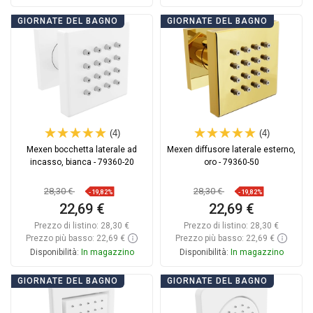
Aggiungi al carrello
Aggiungi al carrello
GIORNATE DEL BAGNO
GIORNATE DEL BAGNO
Confrontare
favorite_border
Preferito
Confrontare
favorite_border
Preferito
(4)
(4)
Mexen bocchetta laterale ad
Mexen diffusore laterale esterno,
incasso, bianca - 79360-20
oro - 79360-50
28,30 €
28,30 €
-19,82%
-19,82%
22,69 €
22,69 €
Prezzo di listino:
28,30 €
Prezzo di listino:
28,30 €
Prezzo più basso: 22,69 €
Prezzo più basso: 22,69 €
Disponibilità:
In magazzino
Disponibilità:
In magazzino
Aggiungi al carrello
Aggiungi al carrello
GIORNATE DEL BAGNO
GIORNATE DEL BAGNO
Confrontare
favorite_border
Preferito
Confrontare
favorite_border
Preferito