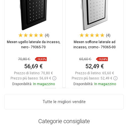
(4)
(4)
Mexen ugello laterale da incasso,
Mexen soffione laterale ad
nero - 79365-70
incasso, cromo - 79365-00
70,80 €
65,60 €
-19,93%
-19,98%
56,69 €
52,49 €
Prezzo di listino:
70,80 €
Prezzo di listino:
65,60 €
Prezzo più basso: 56,69 €
Prezzo più basso: 52,49 €
Disponibilità:
In magazzino
Disponibilità:
In magazzino
Aggiungi al carrello
Aggiungi al carrello
Tutte le migliori vendite
Confrontare
favorite_border
Preferito
Confrontare
favorite_border
Preferito
Categorie consigliate