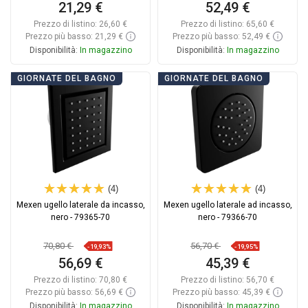
21,29 €
52,49 €
Prezzo di listino:
26,60 €
Prezzo di listino:
65,60 €
Prezzo più basso: 21,29 €
Prezzo più basso: 52,49 €
Disponibilità:
In magazzino
Disponibilità:
In magazzino
Aggiungi al carrello
Aggiungi al carrello
GIORNATE DEL BAGNO
GIORNATE DEL BAGNO
Confrontare
favorite_border
Preferito
Confrontare
favorite_border
Preferito
(4)
(4)
Mexen ugello laterale da incasso,
Mexen ugello laterale ad incasso,
nero - 79365-70
nero - 79366-70
70,80 €
56,70 €
-19,93%
-19,95%
56,69 €
45,39 €
Prezzo di listino:
70,80 €
Prezzo di listino:
56,70 €
Prezzo più basso: 56,69 €
Prezzo più basso: 45,39 €
Disponibilità:
In magazzino
Disponibilità:
In magazzino