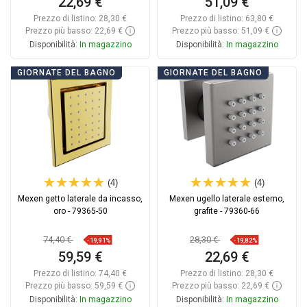
22,69 €
51,09 €
Prezzo di listino:
28,30 €
Prezzo di listino:
63,80 €
Prezzo più basso: 22,69 €
Prezzo più basso: 51,09 €
Disponibilità:
In magazzino
Disponibilità:
In magazzino
Aggiungi al carrello
Aggiungi al carrello
GIORNATE DEL BAGNO
GIORNATE DEL BAGNO
Confrontare
favorite_border
Preferito
Confrontare
favorite_border
Preferito
(4)
(4)
Mexen getto laterale da incasso,
Mexen ugello laterale esterno,
oro - 79365-50
grafite - 79360-66
74,40 €
28,30 €
-19,91%
-19,82%
59,59 €
22,69 €
Prezzo di listino:
74,40 €
Prezzo di listino:
28,30 €
Prezzo più basso: 59,59 €
Prezzo più basso: 22,69 €
Disponibilità:
In magazzino
Disponibilità:
In magazzino