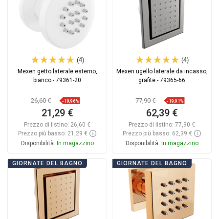
(4)
(4)
Mexen getto laterale esterno,
Mexen ugello laterale da incasso,
bianco - 79361-20
grafite - 79365-66
26,60 €
77,90 €
-19,96%
-19,91%
21,29 €
62,39 €
Prezzo di listino:
26,60 €
Prezzo di listino:
77,90 €
Prezzo più basso: 21,29 €
Prezzo più basso: 62,39 €
Disponibilità:
In magazzino
Disponibilità:
In magazzino
Aggiungi al carrello
Aggiungi al carrello
GIORNATE DEL BAGNO
GIORNATE DEL BAGNO
Confrontare
favorite_border
Preferito
Confrontare
favorite_border
Preferito