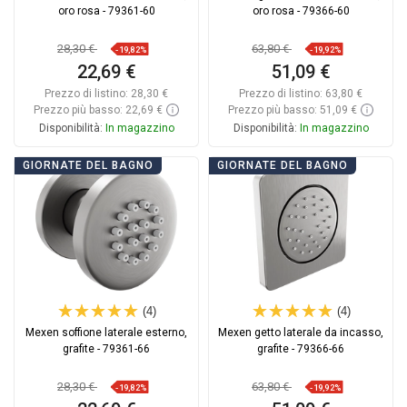
oro rosa - 79361-60
oro rosa - 79366-60
28,30 €
63,80 €
-19,82%
-19,92%
22,69 €
51,09 €
Prezzo di listino:
28,30 €
Prezzo di listino:
63,80 €
Prezzo più basso: 22,69 €
Prezzo più basso: 51,09 €
Disponibilità:
In magazzino
Disponibilità:
In magazzino
Aggiungi al carrello
Aggiungi al carrello
GIORNATE DEL BAGNO
GIORNATE DEL BAGNO
Confrontare
favorite_border
Preferito
Confrontare
favorite_border
Preferito
(4)
(4)
Mexen soffione laterale esterno,
Mexen getto laterale da incasso,
grafite - 79361-66
grafite - 79366-66
28,30 €
63,80 €
-19,82%
-19,92%