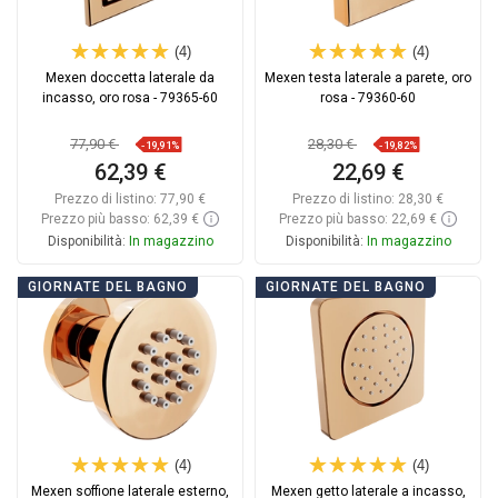
(4)
(4)
Mexen doccetta laterale da
Mexen testa laterale a parete, oro
incasso, oro rosa - 79365-60
rosa - 79360-60
77,90 €
28,30 €
-19,91%
-19,82%
62,39 €
22,69 €
Prezzo di listino:
77,90 €
Prezzo di listino:
28,30 €
Prezzo più basso: 62,39 €
Prezzo più basso: 22,69 €
Disponibilità:
In magazzino
Disponibilità:
In magazzino
Aggiungi al carrello
Aggiungi al carrello
GIORNATE DEL BAGNO
GIORNATE DEL BAGNO
Confrontare
favorite_border
Preferito
Confrontare
favorite_border
Preferito
(4)
(4)
Mexen soffione laterale esterno,
Mexen getto laterale a incasso,