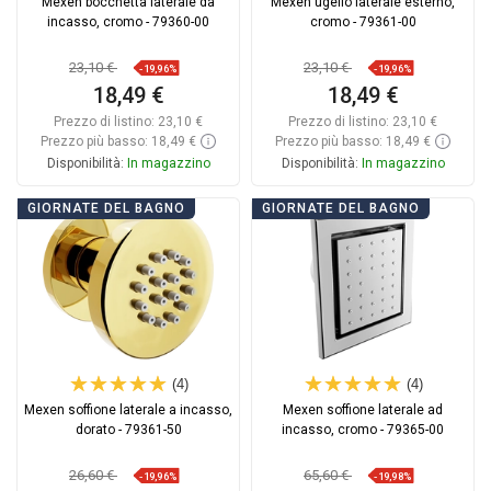
Mexen bocchetta laterale da
Mexen ugello laterale esterno,
incasso, cromo - 79360-00
cromo - 79361-00
23,10 €
23,10 €
-19,96%
-19,96%
18,49 €
18,49 €
Prezzo di listino:
23,10 €
Prezzo di listino:
23,10 €
Prezzo più basso: 18,49 €
Prezzo più basso: 18,49 €
Disponibilità:
In magazzino
Disponibilità:
In magazzino
Aggiungi al carrello
Aggiungi al carrello
GIORNATE DEL BAGNO
GIORNATE DEL BAGNO
Confrontare
favorite_border
Preferito
Confrontare
favorite_border
Preferito
(4)
(4)
Mexen soffione laterale a incasso,
Mexen soffione laterale ad
dorato - 79361-50
incasso, cromo - 79365-00
26,60 €
65,60 €
-19,96%
-19,98%