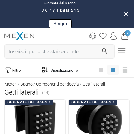
Giornate del Bagno:
7
17
08
50
G
H
M
S
close
Scopri
0
search
Filtro
Visualizzazione
Mexen
Bagno
Componenti per doccia
Getti laterali
Getti laterali
(24)
GIORNATE DEL BAGNO
GIORNATE DEL BAGNO