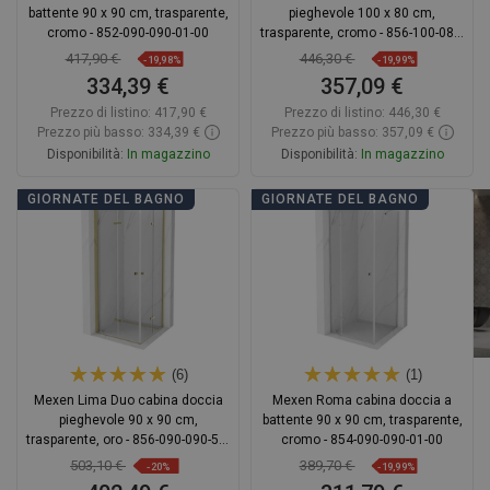
battente 90 x 90 cm, trasparente,
pieghevole 100 x 80 cm,
cromo - 852-090-090-01-00
trasparente, cromo - 856-100-080-
02-00
417,90 €
446,30 €
-19,98%
-19,99%
334,39 €
357,09 €
Prezzo di listino:
417,90 €
Prezzo di listino:
446,30 €
Prezzo più basso: 334,39 €
Prezzo più basso: 357,09 €
Disponibilità:
In magazzino
Disponibilità:
In magazzino
Aggiungi al carrello
Aggiungi al carrello
GIORNATE DEL BAGNO
GIORNATE DEL BAGNO
Confrontare
favorite_border
Preferito
Confrontare
favorite_border
Preferito
(6)
(1)
Mexen Lima Duo cabina doccia
Mexen Roma cabina doccia a
pieghevole 90 x 90 cm,
battente 90 x 90 cm, trasparente,
trasparente, oro - 856-090-090-50-
cromo - 854-090-090-01-00
00-02
503,10 €
389,70 €
-20%
-19,99%