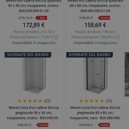
Mexen Rio cabina doccia quadrata
Mexen Rio cabina doccia quadrata
90 x 90 cm, trasparente, cromo -
80 x 80 cm, trasparente, cromo -
860-090-090-01-00
860-080-080-01-00
216,10 €
198,30 €
-20%
-19,97%
172,89 €
158,69 €
Prezzo di listino:
216,10 €
Prezzo di listino:
198,30 €
Prezzo più basso: 172,89 €
Prezzo più basso: 158,69 €
Disponibilità:
In magazzino
Disponibilità:
In magazzino
Aggiungi al carrello
Aggiungi al carrello
GIORNATE DEL BAGNO
GIORNATE DEL BAGNO
Confrontare
favorite_border
Preferito
Confrontare
favorite_border
Preferito
(22)
(15)
Mexen Lima Duo cabina doccia
Mexen Lima Duo cabina doccia
pieghevole 90 x 90 cm,
pieghevole 80 x 80 cm,
trasparente, cromo - 856-090-090-
trasparente, nero - 856-080-080-
02-00
70-00-02
446,30 €
449,90 €
-19,99%
-19,98%