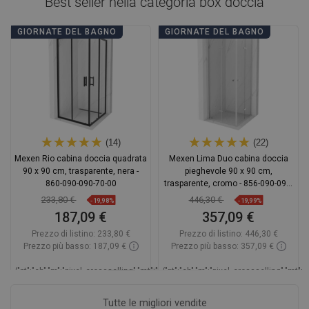
Best seller nella categoria
box doccia
GIORNATE DEL BAGNO
GIORNATE DEL BAGNO
(14)
(22)
Mexen Rio cabina doccia quadrata
Mexen Lima Duo cabina doccia
90 x 90 cm, trasparente, nera -
pieghevole 90 x 90 cm,
860-090-090-70-00
trasparente, cromo - 856-090-090-
02-00
233,80 €
446,30 €
-19,98%
-19,99%
187,09 €
357,09 €
Prezzo di listino:
233,80 €
Prezzo di listino:
446,30 €
Prezzo più basso: 187,09 €
Prezzo più basso: 357,09 €
_LSCESI-
{"pt":"ch","m":"pixel_crossselling","mt":"hookDisplayProductAvailabilityEsi","mp":
{"pt":"ch","m":"pixel_crossselling","mt"
START_
Disponibilità:
In magazzino
Dispo
Tutte le migliori vendite
_LSCESIEND_