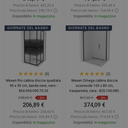
Prezzo di listino:
432,20 €
Prezzo di listino:
205,40 €
Prezzo più basso: 345,79 €
Prezzo più basso: 164,39 €
Disponibilità:
In magazzino
Disponibilità:
In magazzino
Aggiungi al carrello
Aggiungi al carrello
GIORNATE DEL BAGNO
GIORNATE DEL BAGNO
Confrontare
favorite_border
Preferito
Confrontare
favorite_border
Preferito
(6)
(2)
Mexen Rio cabina doccia quadrata
Mexen Omega cabina doccia
90 x 90 cm, bande nere, nero -
scorrevole 100 x 80 cm,
860-090-090-70-20
trasparente, nera - 825-100-080-
70-00
258,60 €
467,60 €
-20%
-20%
206,89 €
374,09 €
Prezzo di listino:
258,60 €
Prezzo di listino:
467,60 €
Prezzo più basso: 206,89 €
Prezzo più basso: 374,09 €
Disponibilità:
In magazzino
Disponibilità:
In magazzino