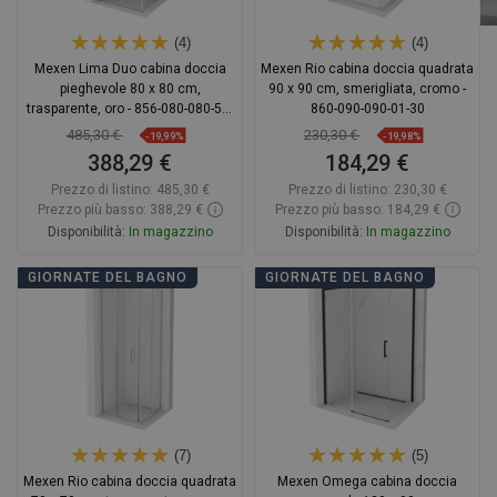
(4)
(4)
Mexen Lima Duo cabina doccia
Mexen Rio cabina doccia quadrata
pieghevole 80 x 80 cm,
90 x 90 cm, smerigliata, cromo -
trasparente, oro - 856-080-080-50-
860-090-090-01-30
00-02
485,30 €
230,30 €
-19,99%
-19,98%
388,29 €
184,29 €
Prezzo di listino:
485,30 €
Prezzo di listino:
230,30 €
Prezzo più basso: 388,29 €
Prezzo più basso: 184,29 €
Disponibilità:
In magazzino
Disponibilità:
In magazzino
Aggiungi al carrello
Aggiungi al carrello
GIORNATE DEL BAGNO
GIORNATE DEL BAGNO
Confrontare
favorite_border
Preferito
Confrontare
favorite_border
Preferito
(7)
(5)
Mexen Rio cabina doccia quadrata
Mexen Omega cabina doccia