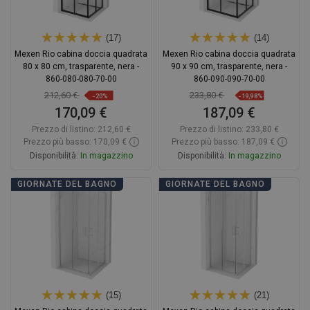
(17)
(14)
Mexen Rio cabina doccia quadrata
Mexen Rio cabina doccia quadrata
80 x 80 cm, trasparente, nera -
90 x 90 cm, trasparente, nera -
860-080-080-70-00
860-090-090-70-00
212,60 €
233,80 €
-20%
-19,98%
170,09 €
187,09 €
Prezzo di listino:
212,60 €
Prezzo di listino:
233,80 €
Prezzo più basso: 170,09 €
Prezzo più basso: 187,09 €
Disponibilità:
In magazzino
Disponibilità:
In magazzino
Aggiungi al carrello
Aggiungi al carrello
GIORNATE DEL BAGNO
GIORNATE DEL BAGNO
Confrontare
favorite_border
Preferito
Confrontare
favorite_border
Preferito
(15)
(21)