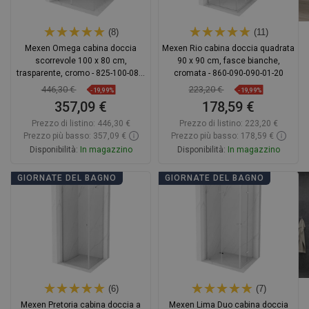
(8)
(11)
Mexen Omega cabina doccia
Mexen Rio cabina doccia quadrata
scorrevole 100 x 80 cm,
90 x 90 cm, fasce bianche,
trasparente, cromo - 825-100-080-
cromata - 860-090-090-01-20
01-00
446,30 €
223,20 €
-19,99%
-19,99%
357,09 €
178,59 €
Prezzo di listino:
446,30 €
Prezzo di listino:
223,20 €
Prezzo più basso: 357,09 €
Prezzo più basso: 178,59 €
Disponibilità:
In magazzino
Disponibilità:
In magazzino
Aggiungi al carrello
Aggiungi al carrello
GIORNATE DEL BAGNO
GIORNATE DEL BAGNO
Confrontare
favorite_border
Preferito
Confrontare
favorite_border
Preferito
(6)
(7)
Mexen Pretoria cabina doccia a
Mexen Lima Duo cabina doccia