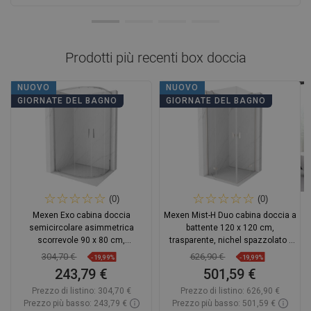
Prodotti più recenti
box doccia
NUOVO
NUOVO
GIORNATE DEL BAGNO
GIORNATE DEL BAGNO
(0)
(0)
Mexen Exo cabina doccia
Mexen Mist-H Duo cabina doccia a
semicircolare asimmetrica
battente 120 x 120 cm,
scorrevole 90 x 80 cm,
trasparente, nichel spazzolato -
trasparente, cromo - 8132-090-
8A5-120L-120P-97-00
304,70 €
626,90 €
-19,99%
-19,99%
080-01-00
243,79 €
501,59 €
Prezzo di listino:
304,70 €
Prezzo di listino:
626,90 €
Prezzo più basso: 243,79 €
Prezzo più basso: 501,59 €