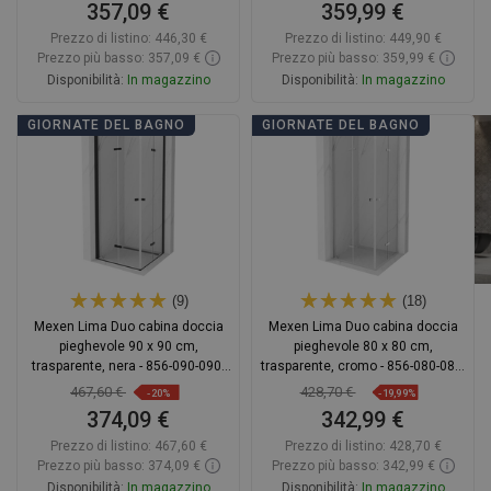
357,09 €
359,99 €
Prezzo di listino:
446,30 €
Prezzo di listino:
449,90 €
Prezzo più basso: 357,09 €
Prezzo più basso: 359,99 €
Disponibilità:
In magazzino
Disponibilità:
In magazzino
Aggiungi al carrello
Aggiungi al carrello
GIORNATE DEL BAGNO
GIORNATE DEL BAGNO
Confrontare
favorite_border
Preferito
Confrontare
favorite_border
Preferito
(9)
(18)
Mexen Lima Duo cabina doccia
Mexen Lima Duo cabina doccia
pieghevole 90 x 90 cm,
pieghevole 80 x 80 cm,
trasparente, nera - 856-090-090-
trasparente, cromo - 856-080-080-
70-00-02
02-00
467,60 €
428,70 €
-20%
-19,99%
374,09 €
342,99 €
Prezzo di listino:
467,60 €
Prezzo di listino:
428,70 €
Prezzo più basso: 374,09 €
Prezzo più basso: 342,99 €
Disponibilità:
In magazzino
Disponibilità:
In magazzino