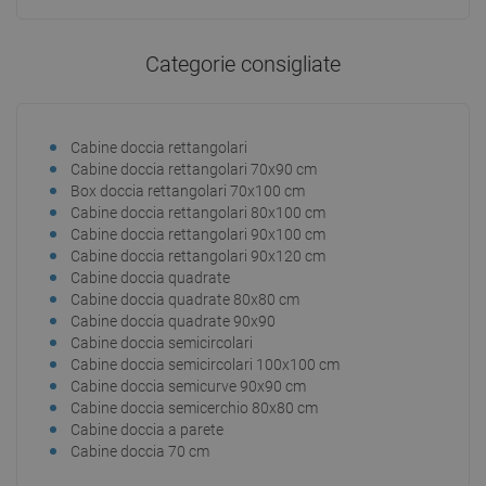
Aggiungi al carrello
Aggiungi al carrello
Categorie consigliate
Confrontare
favorite_border
Preferito
Confrontare
favorite_border
Preferito
Cabine doccia rettangolari
Cabi
Cabine doccia rettangolari 70x90 cm
Cabi
Box doccia rettangolari 70x100 cm
Cab
Cabine doccia rettangolari 80x100 cm
Cab
Cabine doccia rettangolari 90x100 cm
Cab
Cabine doccia rettangolari 90x120 cm
Cab
Cabine doccia quadrate
Cab
Cabine doccia quadrate 80x80 cm
Cab
Cabine doccia quadrate 90x90
Cab
Cabine doccia semicircolari
Cabi
Cabine doccia semicircolari 100x100 cm
Cabi
Cabine doccia semicurve 90x90 cm
Cabi
Cabine doccia semicerchio 80x80 cm
Cabi
Cabine doccia a parete
Cabi
Cabine doccia 70 cm
Cabi