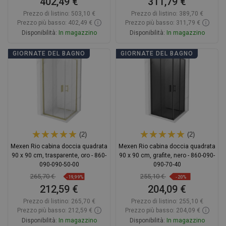
402,49 €
311,79 €
Prezzo di listino:
503,10 €
Prezzo di listino:
389,70 €
Prezzo più basso: 402,49 €
Prezzo più basso: 311,79 €
Disponibilità:
In magazzino
Disponibilità:
In magazzino
Aggiungi al carrello
Aggiungi al carrello
GIORNATE DEL BAGNO
GIORNATE DEL BAGNO
Confrontare
favorite_border
Preferito
Confrontare
favorite_border
Preferito
(2)
(2)
Mexen Rio cabina doccia quadrata
Mexen Rio cabina doccia quadrata
90 x 90 cm, trasparente, oro - 860-
90 x 90 cm, grafite, nero - 860-090-
090-090-50-00
090-70-40
265,70 €
255,10 €
-19,99%
-20%
212,59 €
204,09 €
Prezzo di listino:
265,70 €
Prezzo di listino:
255,10 €
Prezzo più basso: 212,59 €
Prezzo più basso: 204,09 €
Disponibilità:
In magazzino
Disponibilità:
In magazzino