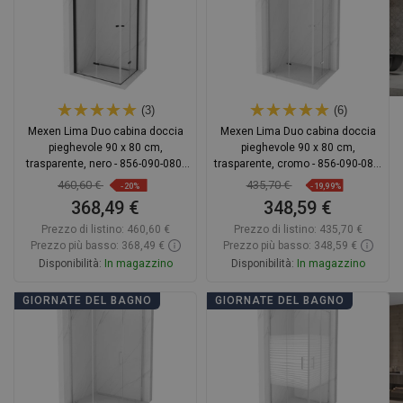
(3)
(6)
Mexen Lima Duo cabina doccia
Mexen Lima Duo cabina doccia
pieghevole 90 x 80 cm,
pieghevole 90 x 80 cm,
trasparente, nero - 856-090-080-
trasparente, cromo - 856-090-080-
70-00-02
02-00
460,60 €
435,70 €
-20%
-19,99%
368,49 €
348,59 €
Prezzo di listino:
460,60 €
Prezzo di listino:
435,70 €
Prezzo più basso: 368,49 €
Prezzo più basso: 348,59 €
Disponibilità:
In magazzino
Disponibilità:
In magazzino
Aggiungi al carrello
Aggiungi al carrello
GIORNATE DEL BAGNO
GIORNATE DEL BAGNO
Confrontare
favorite_border
Preferito
Confrontare
favorite_border
Preferito