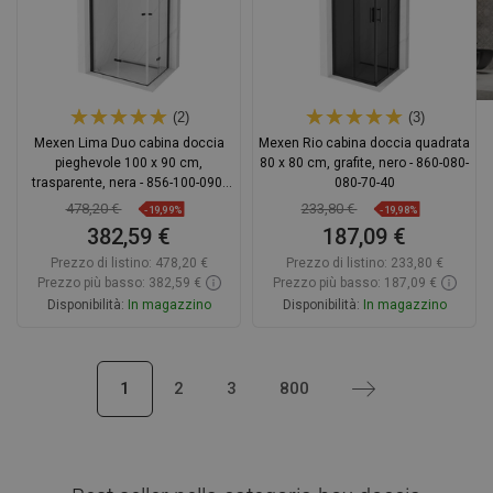
(2)
(3)
Mexen Lima Duo cabina doccia
Mexen Rio cabina doccia quadrata
pieghevole 100 x 90 cm,
80 x 80 cm, grafite, nero - 860-080-
trasparente, nera - 856-100-090-
080-70-40
70-00-02
478,20 €
233,80 €
-19,99%
-19,98%
382,59 €
187,09 €
Prezzo di listino:
478,20 €
Prezzo di listino:
233,80 €
Prezzo più basso: 382,59 €
Prezzo più basso: 187,09 €
Disponibilità:
In magazzino
Disponibilità:
In magazzino
Aggiungi al carrello
Aggiungi al carrello
1
2
3
800
Successivo
Confrontare
favorite_border
Preferito
Confrontare
favorite_border
Preferito