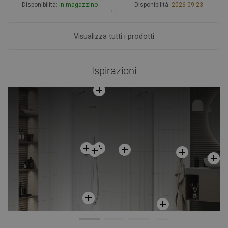
Disponibilità:
In magazzino
Disponibilità:
2026-09-23
Aggiungi al carrello
Aggiungi al carrello
Visualizza tutti i prodotti
Confrontare
favorite_border
Preferito
Confrontare
favorite_border
Preferito
Ispirazioni