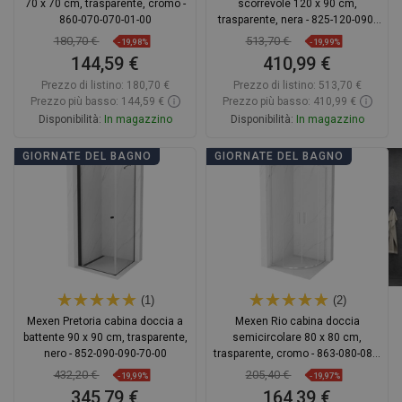
70 x 70 cm, trasparente, cromo -
scorrevole 120 x 90 cm,
860-070-070-01-00
trasparente, nera - 825-120-090-
70-00
180,70 €
513,70 €
-19,98%
-19,99%
144,59 €
410,99 €
Prezzo di listino:
180,70 €
Prezzo di listino:
513,70 €
Prezzo più basso: 144,59 €
Prezzo più basso: 410,99 €
Disponibilità:
In magazzino
Disponibilità:
In magazzino
Aggiungi al carrello
Aggiungi al carrello
GIORNATE DEL BAGNO
GIORNATE DEL BAGNO
Confrontare
favorite_border
Preferito
Confrontare
favorite_border
Preferito
(1)
(2)
Mexen Pretoria cabina doccia a
Mexen Rio cabina doccia
battente 90 x 90 cm, trasparente,
semicircolare 80 x 80 cm,
nero - 852-090-090-70-00
trasparente, cromo - 863-080-080-
01-00
432,20 €
205,40 €
-19,99%
-19,97%
345,79 €
164,39 €