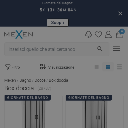
Giornate del Bagno:
5
13
36
03
G
H
M
S
close
Scopri
0
search
Filtro
Visualizzazione
Mexen
Bagno
Docce
Box doccia
Box doccia
(28787)
GIORNATE DEL BAGNO
GIORNATE DEL BAGNO