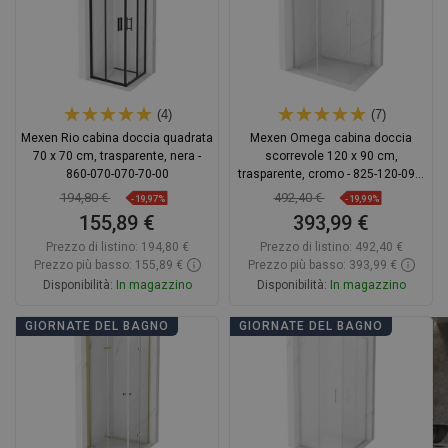
(4)
(7)
Mexen Rio cabina doccia quadrata
Mexen Omega cabina doccia
70 x 70 cm, trasparente, nera -
scorrevole 120 x 90 cm,
860-070-070-70-00
trasparente, cromo - 825-120-090-
01-00
194,80 €
492,40 €
-19,97%
-19,99%
155,89 €
393,99 €
Prezzo di listino:
194,80 €
Prezzo di listino:
492,40 €
Prezzo più basso: 155,89 €
Prezzo più basso: 393,99 €
Disponibilità:
In magazzino
Disponibilità:
In magazzino
Aggiungi al carrello
Aggiungi al carrello
GIORNATE DEL BAGNO
GIORNATE DEL BAGNO
Confrontare
favorite_border
Preferito
Confrontare
favorite_border
Preferito