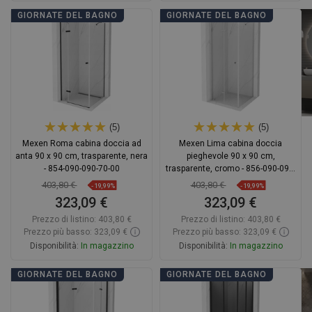
Aggiungi al carrello
Aggiungi al carrello
GIORNATE DEL BAGNO
GIORNATE DEL BAGNO
Confrontare
favorite_border
Preferito
Confrontare
favorite_border
Preferito
(5)
(5)
Mexen Roma cabina doccia ad
Mexen Lima cabina doccia
anta 90 x 90 cm, trasparente, nera
pieghevole 90 x 90 cm,
- 854-090-090-70-00
trasparente, cromo - 856-090-090-
01-00
403,80 €
403,80 €
-19,99%
-19,99%
323,09 €
323,09 €
Prezzo di listino:
403,80 €
Prezzo di listino:
403,80 €
Prezzo più basso: 323,09 €
Prezzo più basso: 323,09 €
Disponibilità:
In magazzino
Disponibilità:
In magazzino
Aggiungi al carrello
Aggiungi al carrello
GIORNATE DEL BAGNO
GIORNATE DEL BAGNO
Confrontare
favorite_border
Preferito
Confrontare
favorite_border
Preferito