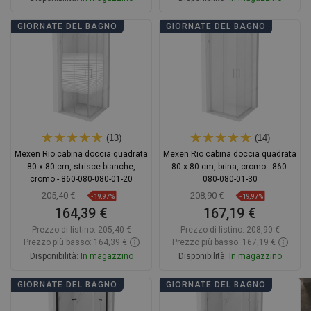
Aggiungi al carrello
Aggiungi al carrello
GIORNATE DEL BAGNO
GIORNATE DEL BAGNO
Confrontare
favorite_border
Preferito
Confrontare
favorite_border
Preferito
(13)
(14)
Mexen Rio cabina doccia quadrata
Mexen Rio cabina doccia quadrata
80 x 80 cm, strisce bianche,
80 x 80 cm, brina, cromo - 860-
cromo - 860-080-080-01-20
080-080-01-30
205,40 €
208,90 €
-19,97%
-19,97%
164,39 €
167,19 €
Prezzo di listino:
205,40 €
Prezzo di listino:
208,90 €
Prezzo più basso: 164,39 €
Prezzo più basso: 167,19 €
Disponibilità:
In magazzino
Disponibilità:
In magazzino
Aggiungi al carrello
Aggiungi al carrello
GIORNATE DEL BAGNO
GIORNATE DEL BAGNO
Confrontare
favorite_border
Preferito
Confrontare
favorite_border
Preferito