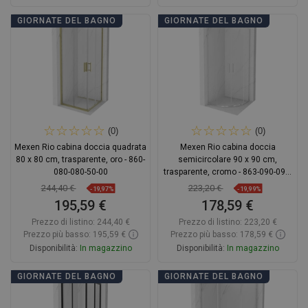
Aggiungi al carrello
Aggiungi al carrello
GIORNATE DEL BAGNO
GIORNATE DEL BAGNO
Confrontare
favorite_border
Preferito
Confrontare
favorite_border
Preferito
(0)
(0)
Mexen Rio cabina doccia quadrata
Mexen Rio cabina doccia
80 x 80 cm, trasparente, oro - 860-
semicircolare 90 x 90 cm,
080-080-50-00
trasparente, cromo - 863-090-090-
01-00
244,40 €
223,20 €
-19,97%
-19,99%
195,59 €
178,59 €
Prezzo di listino:
244,40 €
Prezzo di listino:
223,20 €
Prezzo più basso: 195,59 €
Prezzo più basso: 178,59 €
Disponibilità:
In magazzino
Disponibilità:
In magazzino
Aggiungi al carrello
Aggiungi al carrello
GIORNATE DEL BAGNO
GIORNATE DEL BAGNO
Confrontare
favorite_border
Preferito
Confrontare
favorite_border
Preferito