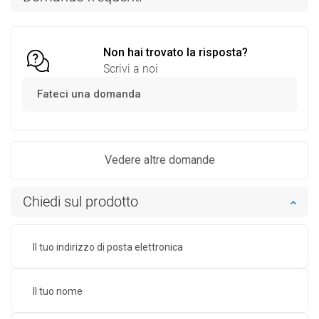
Confrontare
favorite_border
Preferito
Confrontare
favorite_border
Preferito
Non hai trovato la risposta?
Scrivi a noi
Fateci una domanda
Vedere altre domande
Chiedi sul prodotto