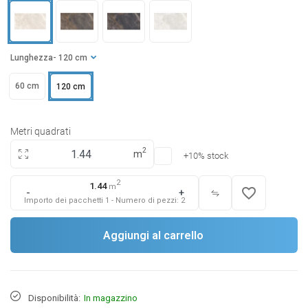
Lunghezza
- 120 cm
60 cm
120 cm
Metri quadrati
2
m
+10% stock
2
1.44
m
favorite_border
-
+
Importo dei pacchetti
1
-
Numero di pezzi:
2
Aggiungi al carrello
Disponibilità:
In magazzino