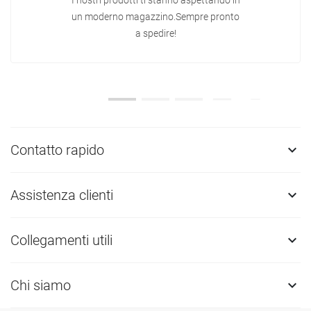
I nostri prodotti ti stanno aspettando in
un moderno magazzino.Sempre pronto
a spedire!
Contatto rapido

Assistenza clienti

Collegamenti utili

Chi siamo
