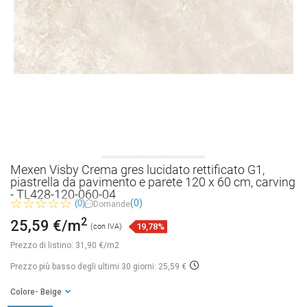
Mexen Visby Crema gres lucidato rettificato G1,
piastrella da pavimento e parete 120 x 60 cm, carving
- TL428-120-060-04
(0)
(0)
Domande
2
25,59 €/m
19,78%
(con IVA)
Prezzo di listino:
31,90 €/m2
Prezzo più basso degli ultimi 30 giorni: 25,59 €
Colore
- Beige