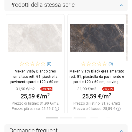
Prodotti della stessa serie
(0)
(0)
Mexen Visby Bianco gres
Mexen Visby Black gres smaltato
smaltato rett. G1, piastrella
rett. G1, piastrella da pavimento e
pavimento-parete 120 x 60 cm,
parete 120 x 60 cm, carving -
carving - TL428-120-060-01
TL428-120-060-02
31,90 €/m2
31,90 €/m2
-19,78%
-19,78%
2
2
25,59 €/m
25,59 €/m
Prezzo di listino:
31,90 €/m2
Prezzo di listino:
31,90 €/m2
Prezzo più basso: 25,59 €
Prezzo più basso: 25,59 €
Disponibilità:
In magazzino
Disponibilità:
In magazzino
Aggiungi al carrello
Aggiungi al carrello
Domande frequenti