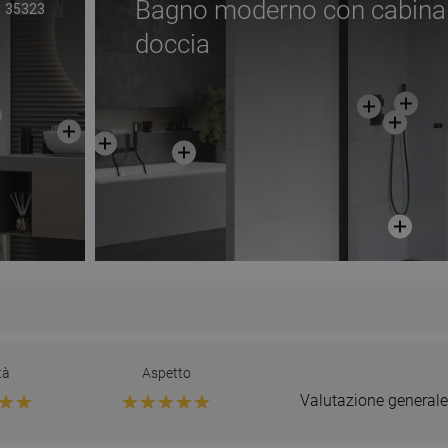
Bagno moderno con cabina
35323
doccia
tà
Aspetto
Valutazione generale