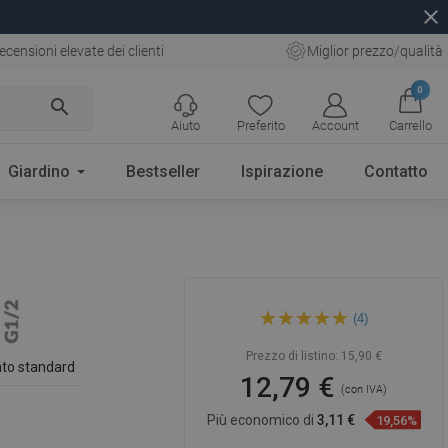
close
ecensioni elevate dei clienti
Miglior prezzo/qualità
0
search
Aiuto
Preferito
Account
Carrello
Giardino
Bestseller
Ispirazione
Contatto
Mexen Kai raccordo
(4)
angolare, cromo - 79301-00
Prezzo di listino:
15,90 €
to standard
12,79 €
(con IVA)
Più economico di
3,11 €
19,56%