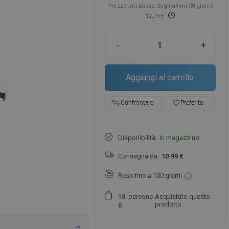
Prezzo più basso degli ultimi 30 giorni:
12,79 €
-
+
Aggiungi al carrello
favorite_border
Preferito
Confrontare
Disponibilità:
In magazzino
Consegna da:
10.99 €
Reso fino a 100 giorni
persone
Acquistato questo
1
8
prodotto.
0