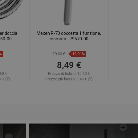
er doccia
Mexen R-70 doccetta 1 funzione,
460-00
cromata - 79570-00
%
10,60 €
-19,91%
8,49 €
60 €
Prezzo di listino:
10,60 €
9 €
Prezzo più basso: 8,49 €
azzino
Disponibilità:
In magazzino
rello
Aggiungi al carrello
eferito
Confrontare
favorite_border
Preferito