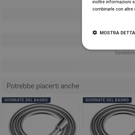
inoltre informazioni s
combinarle con altre i
I
Dowiedz się więcej
Istruzi
MOSTRA DETTA
Informazioni sul
Condizioni
Potrebbe piacerti anche
GIORNATE DEL BAGNO
GIORNATE DEL BAGNO