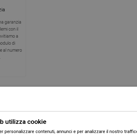
zia
una garanzia
lemi con il
invitiamo a
modulo di
te al numero
.
Serie
Kai
b utilizza cookie
Colore
Cromo
er personalizzare contenuti, annunci e per analizzare il nostro traffi