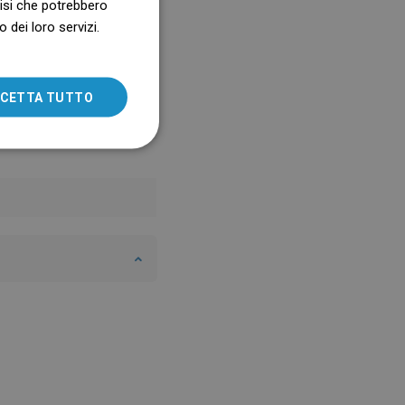
alisi che potrebbero
 dei loro servizi.
SLOVAK
LITHUANIAN
ROMANIAN
CETTA TUTTO
HUNGARIAN
FRENCH
ITALIAN
SPANISH
UKRAINIAN
BULGARIAN
ESTONIAN
DUTCH
LATVIAN
DANISH