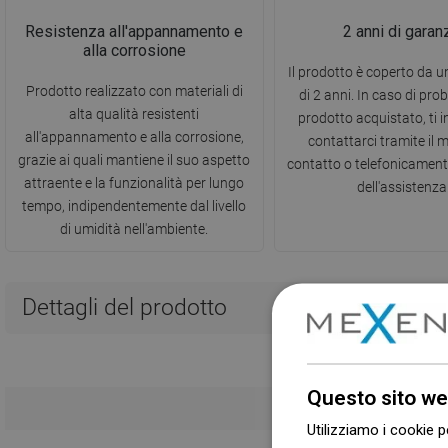
Resistenza all'appannamento e
2 anni di garan
alla corrosione
Il prodotto è coperto da 
Prodotto realizzato con materiali di
di 2 anni. In caso di prob
alta qualità resistenti
prodotto acquistato, ti 
all'appannamento e alla corrosione,
contattarci tramite il 
grazie ai quali mantiene il suo aspetto
contatto o telefonicamen
attraente e la funzionalità per lungo
dell'assistenza
tempo, indipendentemente dal livello
di umidità nell'ambiente.
Dettagli del prodotto
Questo sito we
Utilizziamo i cookie p