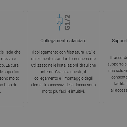
n
Collegamento standard
Support
ie liscia che
Il collegamento con filettatura 1/2" è
Il raccord
centezza e
un elemento standard comunemente
supporto pe
ico. La cura
utilizzato nelle installazioni idrauliche
una soluzi
le superfici
interne. Grazie a questo, il
consente
 sono molto
collegamento e il montaggio degli
facilita
o l'uso di
elementi successivi della doccia sono
all'acces
.
molto più facili e intuitivi.