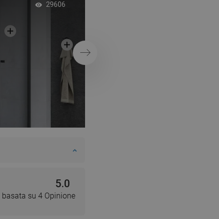
Bagno moderno con
29606
neri
Successivo
5.0
 basata su 4 Opinione