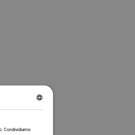
POLISH
CZECH
GERMAN
co. Condividiamo
ENGLISH