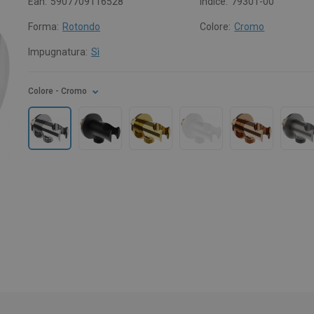
Ean:
5907709116528
Indice:
79301-00
Forma:
Rotondo
Colore:
Cromo
Impugnatura:
Sì
Colore
- Cromo