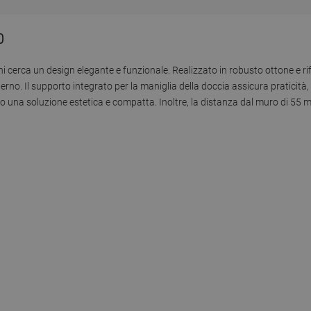
0
i cerca un design elegante e funzionale. Realizzato in robusto ottone e ri
no. Il supporto integrato per la maniglia della doccia assicura praticità
no una soluzione estetica e compatta. Inoltre, la distanza dal muro di 55 