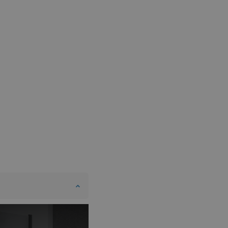
SWEDISH
FINNISH
PORTUGUESE
CROATIAN
GREEK
SLOVENIAN