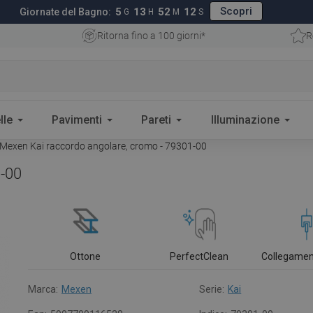
Scopri
5
13
52
11
Giornate del Bagno:
G
H
M
S
Ritorna fino a 100 giorni*
R
lle
Pavimenti
Pareti
Illuminazione
Mexen Kai raccordo angolare, cromo - 79301-00
1-00
Ottone
PerfectClean
Collegamen
Marca:
Mexen
Serie:
Kai