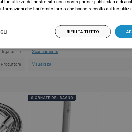
Forma
Rotondo
ul tuo utilizzo del nostro sito con i nostri partner pubblicitari e di an
nformazioni che hai fornito loro o che hanno raccolto dal tuo utilizzo
mpugnatura
Sì
oni per l'uso
Scaricamento
GLI
RIFIUTA TUTTO
AC
la sicurezza
Scaricamento
 di garanzia
Scaricamento
Produttore
Visualizza
GIORNATE DEL BAGNO