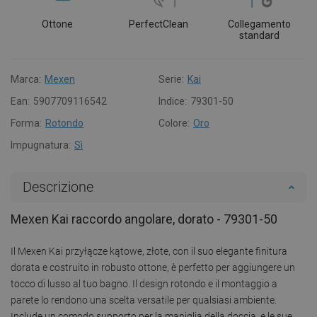
Ottone
PerfectClean
Collegamento
standard
Marca:
Mexen
Serie:
Kai
Ean:
5907709116542
Indice:
79301-50
Forma:
Rotondo
Colore:
Oro
Impugnatura:
Sì
Descrizione
Mexen Kai raccordo angolare, dorato - 79301-50
Il Mexen Kai przyłącze kątowe, złote, con il suo elegante finitura
dorata e costruito in robusto ottone, è perfetto per aggiungere un
tocco di lusso al tuo bagno. Il design rotondo e il montaggio a
parete lo rendono una scelta versatile per qualsiasi ambiente.
Include un comodo supporto per la maniglia della doccia, e le sue