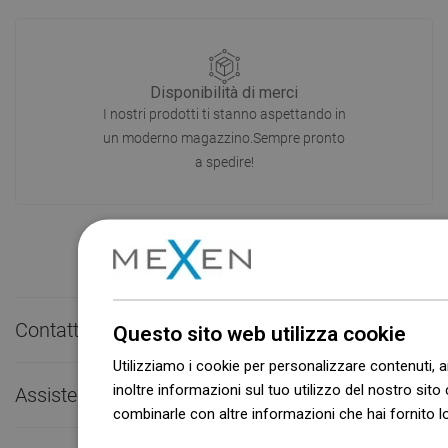
Disponibilità di merci
I nostri prodotti ti stanno aspettando in
un moderno magazzino.Sempre pronto
a spedire!
Contatto rapido

Questo sito web utilizza cookie
Utilizziamo i cookie per personalizzare contenuti, a
inoltre informazioni sul tuo utilizzo del nostro sito 
Assistenza clienti

combinarle con altre informazioni che hai fornito lo
Dowiedz się więcej