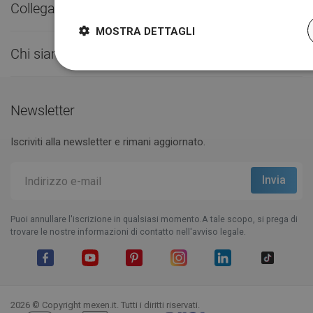
Collegamenti utili

MOSTRA DETTAGLI
Chi siamo

Newsletter
Iscriviti alla newsletter e rimani aggiornato.
Puoi annullare l'iscrizione in qualsiasi momento.A tale scopo, si prega di
trovare le nostre informazioni di contatto nell'avviso legale.
Facebook
YouTube
Pinterest
Instagram
LinkedIn
TikTok
2026 © Copyright mexen.it. Tutti i diritti riservati.