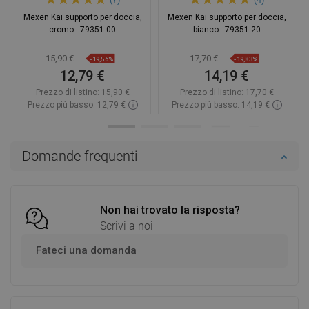
Mexen Kai supporto per doccia,
Mexen Kai supporto per doccia,
cromo - 79351-00
bianco - 79351-20
15,90 €
17,70 €
-19,56%
-19,83%
12,79 €
14,19 €
Prezzo di listino:
15,90 €
Prezzo di listino:
17,70 €
Prezzo più basso: 12,79 €
Prezzo più basso: 14,19 €
Disponibilità:
In magazzino
Disponibilità:
In magazzino
Aggiungi al carrello
Aggiungi al carrello
Domande frequenti
Confrontare
favorite_border
Preferito
Confrontare
favorite_border
Preferito
Non hai trovato la risposta?
Scrivi a noi
Fateci una domanda