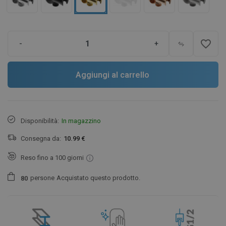
favorite_border
-
+
Aggiungi al carrello
Disponibilità:
In magazzino
Consegna da:
10.99 €
Reso fino a 100 giorni
persone
Acquistato questo prodotto.
8
0