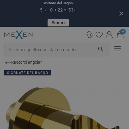
Giornate del Bagno:
5
18
22
52
G
H
M
S
close
Scopri
0
search
Raccordi angolari
GIORNATE DEL BAGNO