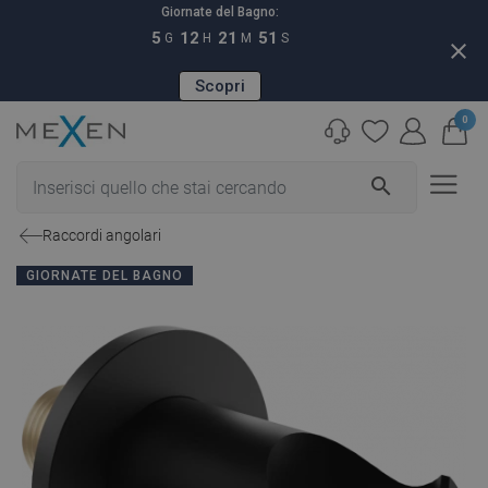
Giornate del Bagno:
5
12
21
50
G
H
M
S
close
Scopri
0
search
Raccordi angolari
GIORNATE DEL BAGNO