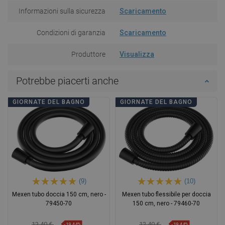
Informazioni sulla sicurezza
Scaricamento
Condizioni di garanzia
Scaricamento
Produttore
Visualizza
Potrebbe piacerti anche
GIORNATE DEL BAGNO
GIORNATE DEL BAGNO
(9)
(10)
Mexen tubo doccia 150 cm, nero -
Mexen tubo flessibile per doccia
79450-70
150 cm, nero - 79460-70
12,40 €
12,40 €
-19,44%
-19,44%