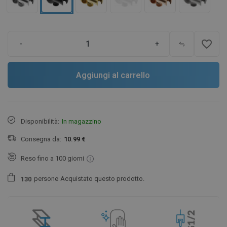
favorite_border
-
+
Aggiungi al carrello
Disponibilità:
In magazzino
Consegna da:
10.99 €
Reso fino a 100 giorni
persone
Acquistato questo prodotto.
1
3
0