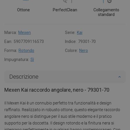
Ottone
PerfectClean
Collegamento
standard
Marca:
Mexen
Serie:
Kai
Ean:
5907709116573
Indice:
79301-70
Forma:
Rotondo
Colore:
Nero
Impugnatura:
Sì
Descrizione
Mexen Kai raccordo angolare, nero - 79301-70
Il Mexen Kai è un connubio perfetto tra funzionalità e design
raffinato. Realizzato in robusto ottone, questo elegante raccordo
angolare nero si distingue per il suo stile moderno e il pratico
supporto per la doccetta. Il design rotondo e la finitura nera si
integrano perfettamente in qualsiasi bagno contemporaneo. Con