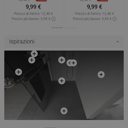
9,99 €
9,99 €
Prezzo di listino:
12,40 €
Prezzo di listino:
12,40 €
Prezzo più basso: 9,99 €
Prezzo più basso: 9,99 €
Disponibilità:
In magazzino
Disponibilità:
In magazzino
Aggiungi al carrello
Aggiungi al carrello
Ispirazioni
Confrontare
favorite_border
Preferito
Confrontare
favorite_border
Preferito