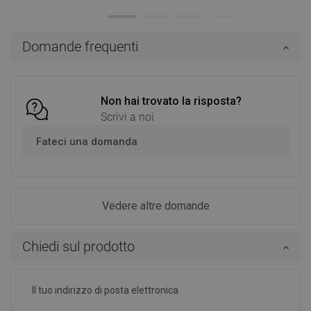
Disponibilità:
In magazzino
Disponibilità:
In magazzino
Aggiungi al carrello
Aggiungi al carrello
Domande frequenti
Confrontare
favorite_border
Preferito
Confrontare
favorite_border
Preferito
Non hai trovato la risposta?
Scrivi a noi
Fateci una domanda
Vedere altre domande
Chiedi sul prodotto