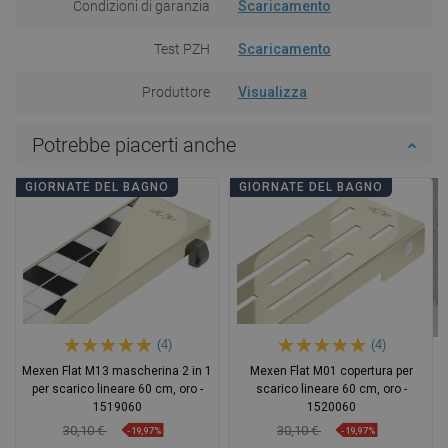
Condizioni di garanzia
Scaricamento
Test PZH
Scaricamento
Produttore
Visualizza
Potrebbe piacerti anche
GIORNATE DEL BAGNO
GIORNATE DEL BAGNO
(4)
(4)
Mexen Flat M13 mascherina 2 in 1
Mexen Flat M01 copertura per
per scarico lineare 60 cm, oro -
scarico lineare 60 cm, oro -
1519060
1520060
30,10 €
30,10 €
-19,97%
-19,97%