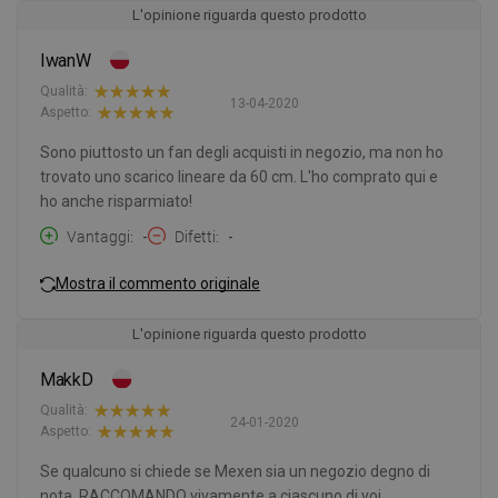
L'opinione riguarda questo prodotto
IwanW
Qualità:
13-04-2020
Aspetto:
Sono piuttosto un fan degli acquisti in negozio, ma non ho
trovato uno scarico lineare da 60 cm. L'ho comprato qui e
ho anche risparmiato!
Vantaggi
-
Difetti
-
Mostra il commento originale
L'opinione riguarda questo prodotto
MakkD
Qualità:
24-01-2020
Aspetto:
Se qualcuno si chiede se Mexen sia un negozio degno di
nota, RACCOMANDO vivamente a ciascuno di voi