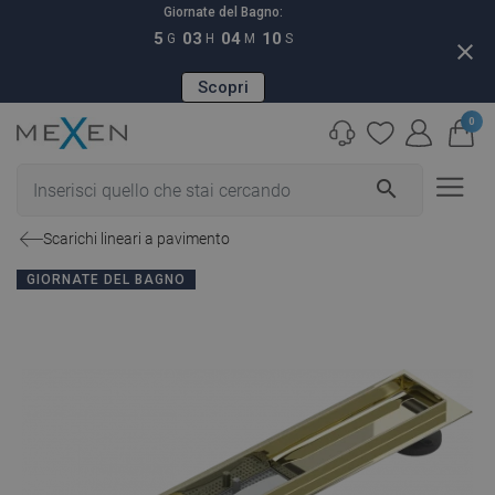
Giornate del Bagno:
5
03
04
09
G
H
M
S
close
Scopri
0
search
Scarichi lineari a pavimento
GIORNATE DEL BAGNO