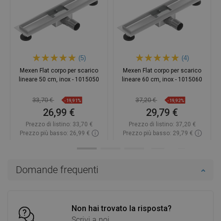
(5)
(4)
Mexen Flat corpo per scarico
Mexen Flat corpo per scarico
lineare 50 cm, inox - 1015050
lineare 60 cm, inox - 1015060
33,70 €
37,20 €
-19,91%
-19,92%
26,99 €
29,79 €
Prezzo di listino:
33,70 €
Prezzo di listino:
37,20 €
Prezzo più basso: 26,99 €
Prezzo più basso: 29,79 €
Disponibilità:
In magazzino
Disponibilità:
In magazzino
Aggiungi al carrello
Aggiungi al carrello
Domande frequenti
Confrontare
favorite_border
Preferito
Confrontare
favorite_border
Preferito
Non hai trovato la risposta?
Scrivi a noi