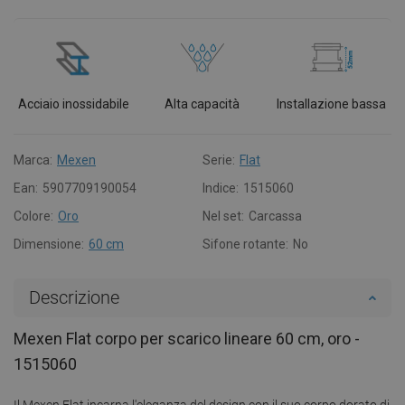
Acciaio inossidabile
Alta capacità
Installazione bassa
Marca:
Mexen
Serie:
Flat
Ean:
5907709190054
Indice:
1515060
Colore:
Oro
Nel set:
Carcassa
Dimensione:
60 cm
Sifone rotante:
No
Descrizione
Mexen Flat corpo per scarico lineare 60 cm, oro -
1515060
Il Mexen Flat incarna l'eleganza del design con il suo corpo dorato di