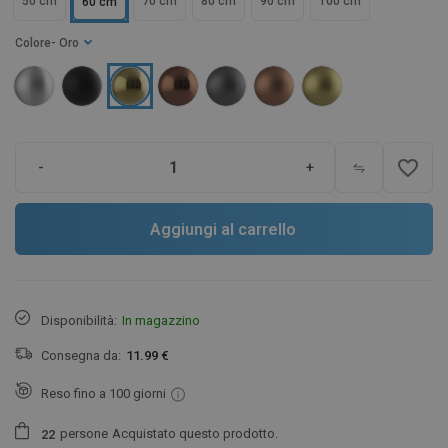
50 cm
70 cm
80 cm
90 cm
100 cm
60 cm
Colore
- Oro
favorite_border
-
+
Aggiungi al carrello
Disponibilità:
In magazzino
Consegna da:
11.99 €
Reso fino a 100 giorni
persone
Acquistato questo prodotto.
2
2