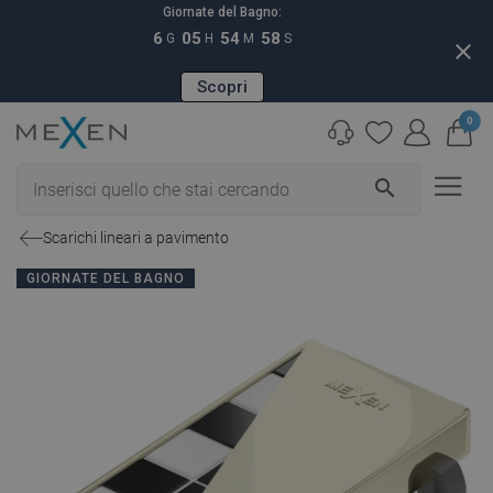
Giornate del Bagno:
6
05
54
57
G
H
M
S
close
Scopri
0
search
Scarichi lineari a pavimento
GIORNATE DEL BAGNO