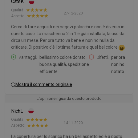
CateK
Qualità:
27-12-2020
Aspetto:
Cerco di fare acquisti nei negozi polacchi e non è diverso in
questo caso. La mascherina 2 in 1 è già installata, la uso da
circa un mese. Per ora tutto va bene e non ho nulla da
criticare. Di positivo c'è l'ottima fattura e quel bel colore
Vantaggi
bellissimo colore dorato,
Difetti
per ora
buona qualità, spedizione
non ho
efficiente
notato
Mostra il commento originale
L'opinione riguarda questo prodotto
NichL
Qualità:
14-11-2020
Aspetto:
La copertura per lo scarico ha un bell'aspetto ed è a posto