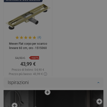
(4)
Mexen Flat corpo per scarico
lineare 60 cm, oro - 1515060
54,90 €
-19,87%
43,99 €
Prezzo di listino:
54,90 €
Prezzo più basso: 43,99 €
Disponibilità:
In magazzino
Ispirazioni
Aggiungi al carrello
Confrontare
favorite_border
Preferito