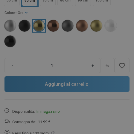
50 cm
70 cm
80 cm
90 cm
100 cm
60 cm
Colore
- Oro
favorite_border
-
+
Aggiungi al carrello
Disponibilità:
In magazzino
Consegna da:
11.99 €
Reso fino a 100 giorni