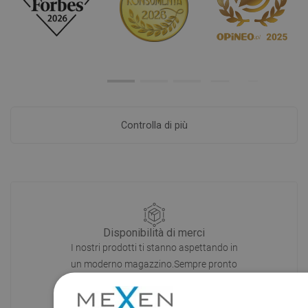
Controlla di più
Disponibilità di merci
I nostri prodotti ti stanno aspettando in
un moderno magazzino.Sempre pronto
a spedire!