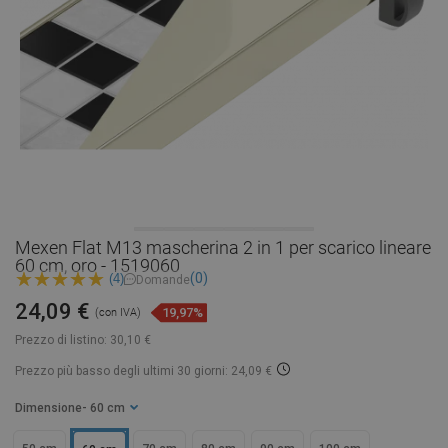
Mexen Flat M13 mascherina 2 in 1 per scarico lineare
60 cm, oro - 1519060
(0)
(4)
Domande
24,09 €
19,97%
(con IVA)
Prezzo di listino:
30,10 €
Prezzo più basso degli ultimi 30 giorni: 24,09 €
Dimensione
- 60 cm