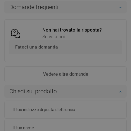
Aggiungi al carrello
Aggiungi al carrello
Domande frequenti
Confrontare
favorite_border
Preferito
Confrontare
favorite_border
Preferito
Non hai trovato la risposta?
Scrivi a noi
Fateci una domanda
Vedere altre domande
Chiedi sul prodotto