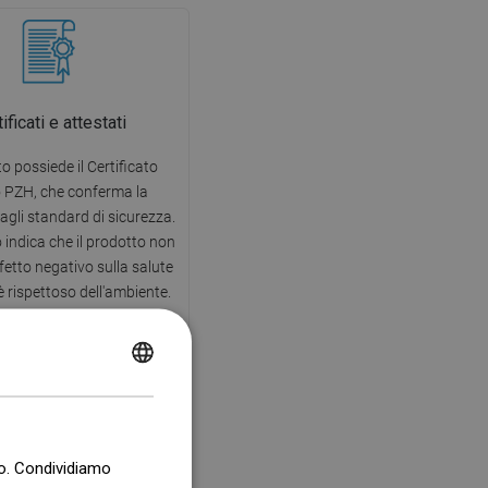
ificati e attestati
to possiede il Certificato
o PZH, che conferma la
agli standard di sicurezza.
to indica che il prodotto non
fetto negativo sulla salute
 rispettoso dell'ambiente.
POLISH
CZECH
GERMAN
co. Condividiamo
ENGLISH