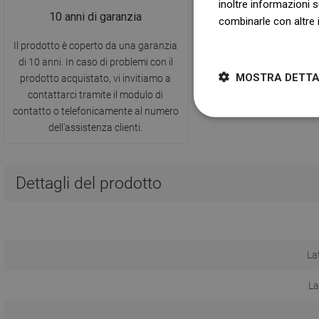
inoltre informazioni s
10 anni di garanzia
combinarle con altre i
Dowiedz się więcej
Il prodotto è coperto da una garanzia
di 10 anni. In caso di problemi con il
MOSTRA DETTA
prodotto acquistato, vi invitiamo a
contattarci tramite il modulo di
contatto o telefonicamente al numero
dell'assistenza clienti.
Dettagli del prodotto
La
La