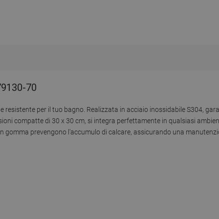
 79130-70
resistente per il tuo bagno. Realizzata in acciaio inossidabile S304, gara
nsioni compatte di 30 x 30 cm, si integra perfettamente in qualsiasi ambie
elli in gomma prevengono l'accumulo di calcare, assicurando una manutenz