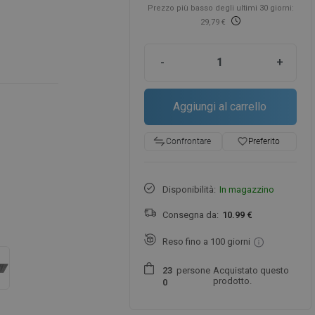
Prezzo più basso degli ultimi 30 giorni:
29,79 €
-
+
Aggiungi al carrello
favorite_border
Preferito
Confrontare
Disponibilità:
In magazzino
Consegna da:
10.99 €
Reso fino a 100 giorni
persone
Acquistato questo
2
3
prodotto.
0