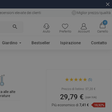
close
ecensioni elevate dei clienti
Miglior prezzo/qualità
0
search
Aiuto
Preferito
Account
Carrello
Giardino
Bestseller
Ispirazione
Contatto
Mexen Slim soffione doccia
(5)
30 x 30 cm, nero - 79130-70
Prezzo di listino:
37,20 €
a alle alte
29,79 €
rature
(con IVA)
Più economico di
7,41 €
19,92%