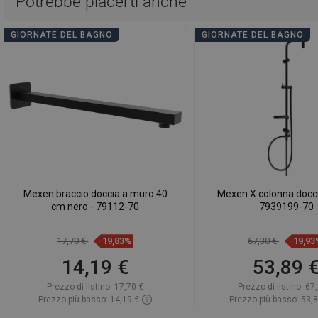
Potrebbe piacerti anche
GIORNATE DEL BAGNO
GIORNATE DEL BAGNO
Mexen braccio doccia a muro 40
Mexen X colonna docci
cm nero - 79112-70
7939199-70
17,70 €
-19,83%
67,30 €
-19,93
14,19 €
53,89 
Prezzo di listino:
17,70 €
Prezzo di listino:
67,
Prezzo più basso: 14,19 €
Prezzo più basso: 53,
Disponibilità:
In magazzino
Disponibilità:
In mag