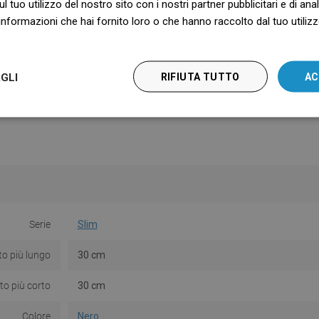
ul tuo utilizzo del nostro sito con i nostri partner pubblicitari e di an
nformazioni che hai fornito loro o che hanno raccolto dal tuo utilizzo
GLI
RIFIUTA TUTTO
AC
Serie
Slim
to più lungo
30 cm
to più corto
30 cm
Colore
Nero