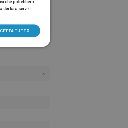
alisi che potrebbero
 dei loro servizi.
SLOVAK
LITHUANIAN
ROMANIAN
CETTA TUTTO
HUNGARIAN
FRENCH
ITALIAN
SPANISH
UKRAINIAN
BULGARIAN
ESTONIAN
DUTCH
LATVIAN
DANISH