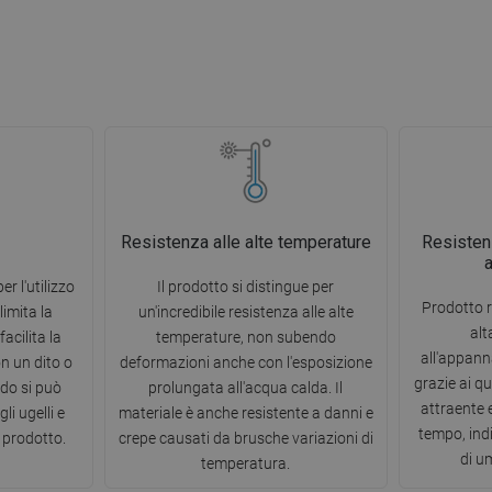
Resistenza alle alte temperature
Resisten
er l'utilizzo
Il prodotto si distingue per
Prodotto r
limita la
un'incredibile resistenza alle alte
alt
acilita la
temperature, non subendo
all'appann
on un dito o
deformazioni anche con l'esposizione
grazie ai q
do si può
prolungata all'acqua calda. Il
attraente 
li ugelli e
materiale è anche resistente a danni e
tempo, ind
 prodotto.
crepe causati da brusche variazioni di
di u
temperatura.