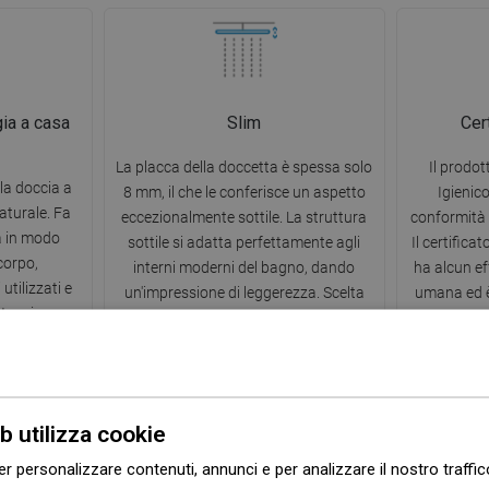
gia a casa
Slim
Cert
La placca della doccetta è spessa solo
Il prodot
lla doccia a
8 mm, il che le conferisce un aspetto
Igienic
aturale. Fa
eccezionalmente sottile. La struttura
conformità 
a in modo
sottile si adatta perfettamente agli
Il certifica
corpo,
interni moderni del bagno, dando
ha alcun ef
utilizzati e
un'impressione di leggerezza. Scelta
umana ed è
a tensione
eccellente per disposizioni
 quotidiano
minimaliste.
atura.
b utilizza cookie
er personalizzare contenuti, annunci e per analizzare il nostro traffi