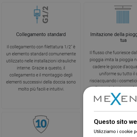
Collegamento standard
Imitazione della piog
tua
Il collegamento con filettatura 1/2" è
Il flusso che fuoriesce da
un elemento standard comunemente
pioggia imita la pioggia n
utilizzato nelle installazioni idrauliche
cadere le gocce d'acqu
interne. Grazie a questo, il
uniforme su tutto il 
collegamento e il montaggio degli
risciacquando i cosmetici 
elementi successivi della doccia sono
alleviando lo stress e l
molto più facili e intuitivi.
muscolare. Rilassamento
in armonia con la n
Questo sito we
Utilizziamo i cookie p