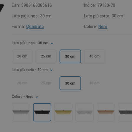
Ean:
5903163385616
Indice:
79130-70
Lato più lungo:
30 cm
Lato più corto:
30 cm
Forma:
Quadrato
Colore:
Nero
Lato più lungo
- 30 cm
20 cm
25 cm
40 cm
30 cm
Lato più corto
- 30 cm
20 cm
25 cm
40 cm
30 cm
Colore
- Nero