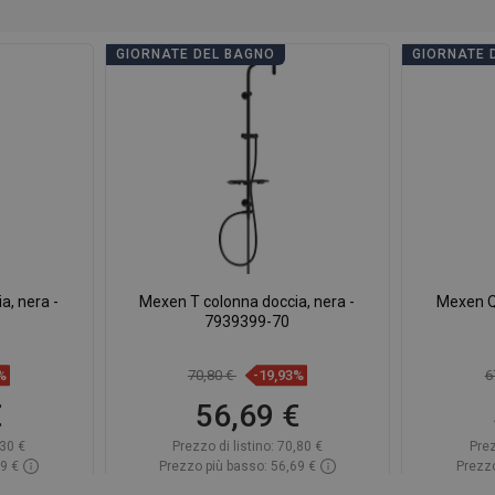
GIORNATE DEL BAGNO
GIORNATE 
a, nera -
Mexen T colonna doccia, nera -
Mexen Q 
7939399-70
%
70,80 €
-19,93%
6
€
56,69 €
30 €
Prezzo di listino:
70,80 €
Prez
89 €
Prezzo più basso: 56,69 €
Prezzo
azzino
Disponibilità:
In magazzino
Dispon