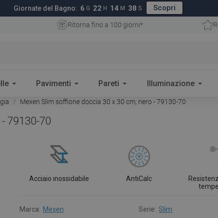
Scopri
6
22
14
37
Giornate del Bagno:
G
H
M
S
Ritorna fino a 100 giorni*
R
lle
Pavimenti
Pareti
Illuminazione
ggia
Mexen Slim soffione doccia 30 x 30 cm, nero - 79130-70
 - 79130-70
Acciaio inossidabile
AntiCalc
Resistenz
tempe
Marca:
Mexen
Serie:
Slim