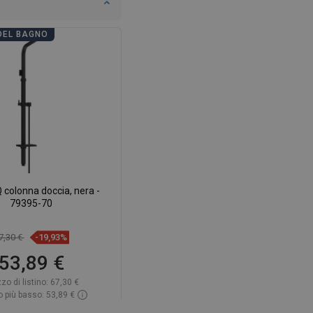
DEL BAGNO
colonna doccia, nera -
79395-70
7,30 €
-19,93%
53,89 €
zo di listino:
67,30 €
 più basso: 53,89 €
ibilità:
In magazzino