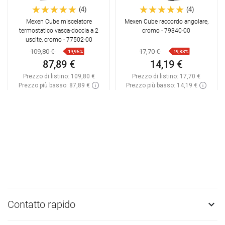
(4)
(4)
Mexen Cube miscelatore
Mexen Cube raccordo angolare,
termostatico vasca-doccia a 2
cromo - 79340-00
uscite, cromo - 77502-00
109,80 €
17,70 €
-19,95%
-19,83%
87,89 €
14,19 €
Prezzo di listino:
109,80 €
Prezzo di listino:
17,70 €
Prezzo più basso: 87,89 €
Prezzo più basso: 14,19 €
Disponibilità:
In magazzino
Disponibilità:
In magazzino
Aggiungi al carrello
Aggiungi al carrello
Confrontare
favorite_border
Preferito
Confrontare
favorite_border
Preferito
Contatto rapido
