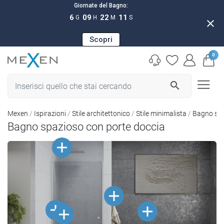
Giornate del Bagno:
6
09
22
11
G
H
M
S
close
Scopri
0
search
Mexen
Ispirazioni
Stile architettonico
Stile minimalista
Bagno spa
Bagno spazioso con porte doccia