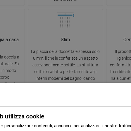
gia a casa
Slim
Cert
La placca della doccetta è spessa solo
Il prodot
lla doccia a
8 mm, il che le conferisce un aspetto
Igienic
aturale. Fa
eccezionalmente sottile. La struttura
conformità 
a in modo
sottile si adatta perfettamente agli
Il certifica
corpo,
interni moderni del bagno, dando
ha alcun ef
utilizzati e
un'impressione di leggerezza. Scelta
umana ed è
a tensione
eccellente per disposizioni
 quotidiano
minimaliste.
atura.
b utilizza cookie
er personalizzare contenuti, annunci e per analizzare il nostro traffi