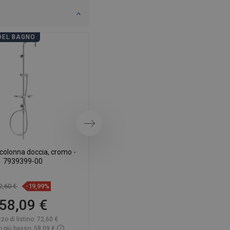
DEL BAGNO
GIORNATE DEL BAGNO
Successivo
colonna doccia, cromo -
Mexen Q colonna doccia, cromo -
7939399-00
79395-00
2,60 €
-19,99%
65,60 €
-19,98%
58,09 €
52,49 €
zo di listino:
72,60 €
Prezzo di listino:
65,60 €
 più basso: 58,09 €
Prezzo più basso: 52,49 €