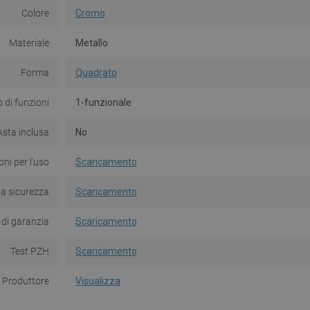
Colore
Cromo
Materiale
Metallo
Forma
Quadrato
di funzioni
1-funzionale
Asta inclusa
No
oni per l'uso
Scaricamento
la sicurezza
Scaricamento
 di garanzia
Scaricamento
Test PZH
Scaricamento
Produttore
Visualizza