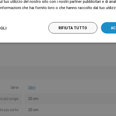
ul tuo utilizzo del nostro sito con i nostri partner pubblicitari e di an
nformazioni che hai fornito loro o che hanno raccolto dal tuo utilizzo
GLI
RIFIUTA TUTTO
AC
Serie
Slim
to più lungo
20 cm
to più corto
20 cm