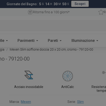
Scopri
5
14
30
49
Giornate del Bagno:
G
H
M
S
Ritorna fino a 100 giorni*
R
lle
Pavimenti
Pareti
Illuminazione
ggia
Mexen Slim soffione doccia 20 x 20 cm, cromo - 79120-00
mo - 79120-00
Acciaio inossidabile
AntiCalc
Resistenz
tempe
Marca:
Mexen
Serie:
Slim