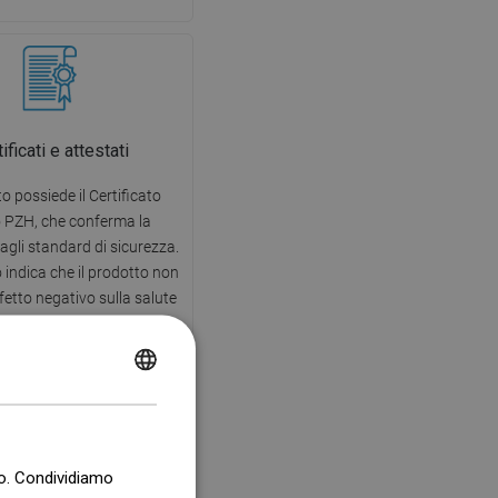
ificati e attestati
to possiede il Certificato
o PZH, che conferma la
agli standard di sicurezza.
to indica che il prodotto non
fetto negativo sulla salute
 rispettoso dell'ambiente.
POLISH
CZECH
GERMAN
co. Condividiamo
ENGLISH