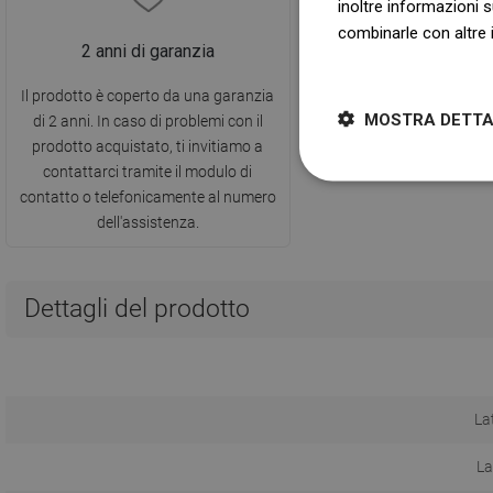
inoltre informazioni s
combinarle con altre i
2 anni di garanzia
Dowiedz się więcej
Il prodotto è coperto da una garanzia
MOSTRA DETTA
di 2 anni. In caso di problemi con il
prodotto acquistato, ti invitiamo a
contattarci tramite il modulo di
contatto o telefonicamente al numero
dell'assistenza.
Dettagli del prodotto
La
La