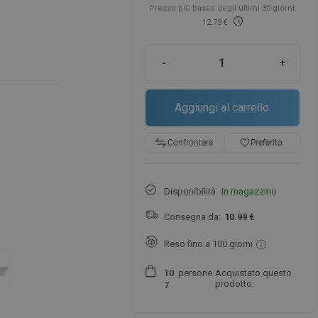
Prezzo più basso degli ultimi 30 giorni:
12,79 €
-
+
Aggiungi al carrello
favorite_border
Preferito
Confrontare
Disponibilità:
In magazzino
Consegna da:
10.99 €
Reso fino a 100 giorni
persone
Acquistato questo
1
0
prodotto.
7