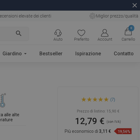
close
ecensioni elevate dei clienti
Miglior prezzo/qualità
0
search
Aiuto
Preferito
Account
Carrello
Giardino
Bestseller
Ispirazione
Contatto
Mexen Slim soffione doccia
(7)
20 x 20 cm, cromo - 79120-00
Prezzo di listino:
15,90 €
a alle alte
12,79 €
rature
(con IVA)
Più economico di
3,11 €
19,56%