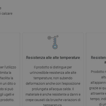
e
i calcare
Resistenza alle alte temperature
Resisten
er l'utilizzo
Il prodotto si distingue per
Prodotto r
limita la
un'incredibile resistenza alle alte
alt
acilita la
temperature, non subendo
all'appann
on un dito o
deformazioni anche con l'esposizione
grazie ai q
do si può
prolungata all'acqua calda. Il
attraente 
li ugelli e
materiale è anche resistente a danni e
tempo, ind
 prodotto.
crepe causati da brusche variazioni di
di u
temperatura.