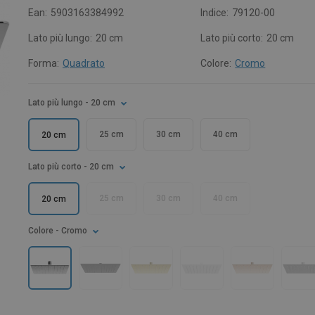
Ean:
5903163384992
Indice:
79120-00
Lato più lungo:
20 cm
Lato più corto:
20 cm
Forma:
Quadrato
Colore:
Cromo
Lato più lungo
- 20 cm
25 cm
30 cm
40 cm
20 cm
Lato più corto
- 20 cm
25 cm
30 cm
40 cm
20 cm
Colore
- Cromo