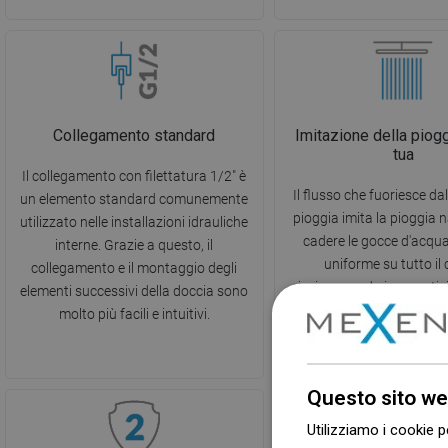
Collegamento standard
Imitazione della piog
tua
Il collegamento con filettatura 1/2" è
Il flusso che fuoriesce da
un elemento standard comunemente
pioggia imita la pioggia n
utilizzato nelle installazioni idrauliche
cadere le gocce d'acqu
interne. Grazie a questo, il
uniforme su tutto il 
collegamento e il montaggio degli
risciacquando i cosmetici 
elementi successivi della doccia sono
alleviando lo stress e l
molto più facili e intuitivi.
muscolare. Rilassamento
in armonia con la n
Questo sito we
Utilizziamo i cookie p