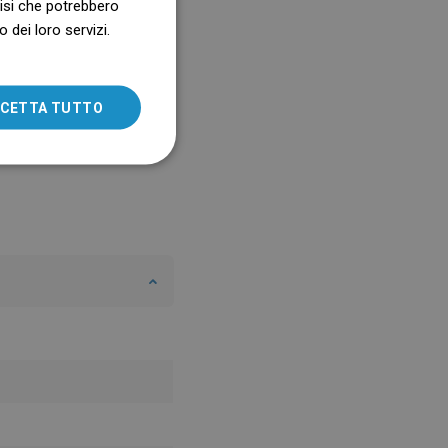
alisi che potrebbero
 dei loro servizi.
SLOVAK
LITHUANIAN
ROMANIAN
CETTA TUTTO
HUNGARIAN
FRENCH
ITALIAN
SPANISH
UKRAINIAN
BULGARIAN
ESTONIAN
DUTCH
LATVIAN
DANISH