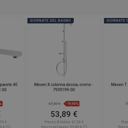
GIORNATE DEL BAGNO
GIORNATE 
 parete 40
Mexen X colonna doccia, cromo -
Mexen T 
2-00
7939199-00
%
67,30 €
-19,93%
7
€
53,89 €
70 €
Prezzo di listino:
67,30 €
Prez
19 €
Prezzo più basso: 53,89 €
Prezzo