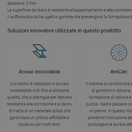
Spessore: 2 mm
La superficie del disco è resistente all'appannamento e alla corrosion
Il soffione doccia ha ugelli in gomma che prevengono la formazione d
Soluzioni innovative utilizzate in questo prodotto
Acciaio inossidabile
AntiCalc
Il prodotto è realizzato in acciaio
Il sistema si caratterizza p
inossidabile AISI 304 di altissima
di gommini in silicone, 
qualità, che si distingue per l'elevata
formazione di calcare e f
resistenza alla corrosione e ai danni.
pulizia - basta passare c
Si tratta di un materiale solido che
un panno. In questo mo
garantisce un utilizzo affidabile e
prevenire l'ostruzione deg
duraturo per molti anni.
prolungare la durata del