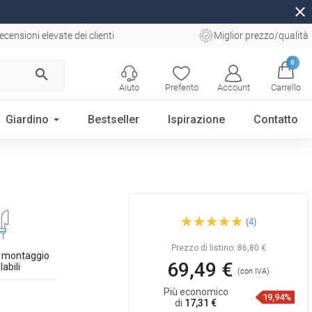
close
ecensioni elevate dei clienti
Miglior prezzo/qualità
0
search
Aiuto
Preferito
Account
Carrello
Giardino
Bestseller
Ispirazione
Contatto
Mexen X colonna doccia,
(4)
dorata - 7939199-50
Prezzo di listino:
86,80 €
i montaggio
69,49 €
labili
(con IVA)
Più economico
19,94%
di
17,31 €