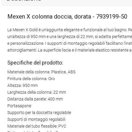
Mexen X colonna doccia, dorata - 7939199-50
La Mexen X Gold è un'aggiunta elegante e funzionale al tuo bagno. Re
un'altezza di 950 mm e una larghezza di 22 mm, si adatta perfettament
e personalizzazione. I supporti di montaggio regolabili facilitano l'in
attorcigliamenti. La superficie liscia e il materiale elastico resiste
Specifiche del prodotto:
Materiale della colonna: Plastica, ABS
Finitura della colonna: Oro
Altezza: 950 mm
Larghezza della colonna: 22 mm
Distanza dalla parete: 400 mm
Portasapone
Supporto per la doccetta regolabile
Supporti di montaggio regolabili
Materiale del tubo flessibile: PVC