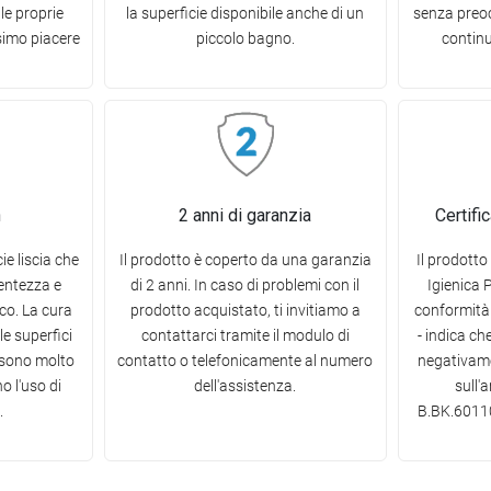
le proprie
la superficie disponibile anche di un
senza preoc
ssimo piacere
piccolo bagno.
continu
n
2 anni di garanzia
Certifi
ie liscia che
Il prodotto è coperto da una garanzia
Il prodotto
centezza e
di 2 anni. In caso di problemi con il
Igienica 
ico. La cura
prodotto acquistato, ti invitiamo a
conformità 
le superfici
contattarci tramite il modulo di
- indica ch
 sono molto
contatto o telefonicamente al numero
negativame
o l'uso di
dell'assistenza.
sull'
.
B.BK.60110