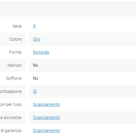
Serie
X
Colore
Oro
Forma
Rotondo
Manico
No
Soffione
No
ortasapone
Sì
oni per l'uso
Scaricamento
la sicurezza
Scaricamento
 di garanzia
Scaricamento