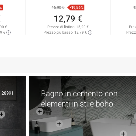
%
15,90 €
-19,56%
1
€
12,79 €
90 €
Prezzo di listino:
15,90 €
Prez
79 €
Prezzo più basso: 12,79 €
Prezz
azzino
Disponibilità:
In magazzino
Dispon
rello
Aggiungi al carrello
A
eferito
Confrontare
favorite_border
Preferito
Confr
Bagno in cemento con
28991
elementi in stile boho