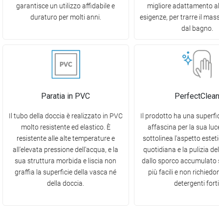
garantisce un utilizzo affidabile e
migliore adattamento al
duraturo per molti anni.
esigenze, per trarre il ma
dal bagno.
Paratia in PVC
PerfectClea
Il tubo della doccia è realizzato in PVC
Il prodotto ha una superfic
molto resistente ed elastico. È
affascina per la sua lu
resistente alle alte temperature e
sottolinea l'aspetto estet
all'elevata pressione dell'acqua, e la
quotidiana e la pulizia del
sua struttura morbida e liscia non
dallo sporco accumulato
graffia la superficie della vasca né
più facili e non richiedon
della doccia.
detergenti forti