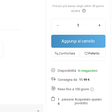
Prezzo più basso degli ultimi 30 giorni:
69,49 €
-
+
Aggiungi al carrello
favorite_border
Preferito
Confrontare
Disponibilità:
In magazzino
Consegna da:
11.99 €
Reso fino a 100 giorni
persone
Acquistato questo
1
prodotto.
6