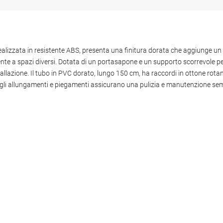
alizzata in resistente ABS, presenta una finitura dorata che aggiunge un 
e a spazi diversi. Dotata di un portasapone e un supporto scorrevole per 
stallazione. Il tubo in PVC dorato, lungo 150 cm, ha raccordi in ottone rot
nte agli allungamenti e piegamenti assicurano una pulizia e manutenzione sem