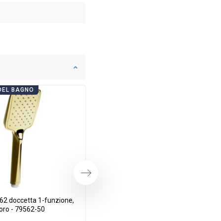
DEL BAGNO
GIORNATE DEL BAGNO
Successivo
62 doccetta 1-funzione,
Mexen D-05 soffione doccia 22
oro - 79562-50
cm, oro/bianco - 79705-50