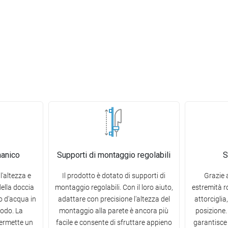
manico
Supporti di montaggio regolabili
S
l'altezza e
Il prodotto è dotato di supporti di
Grazie a
della doccia
montaggio regolabili. Con il loro aiuto,
estremità ro
to d'acqua in
adattare con precisione l'altezza del
attorcigli
odo. La
montaggio alla parete è ancora più
posizione.
permette un
facile e consente di sfruttare appieno
garantisce