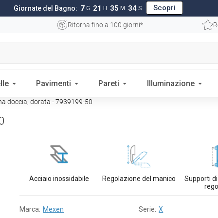
Scopri
7
21
35
33
Giornate del Bagno:
G
H
M
S
Ritorna fino a 100 giorni*
R
lle
Pavimenti
Pareti
Illuminazione
a doccia, dorata - 7939199-50
0
Acciaio inossidabile
Regolazione del manico
Supporti d
rego
Marca:
Mexen
Serie:
X