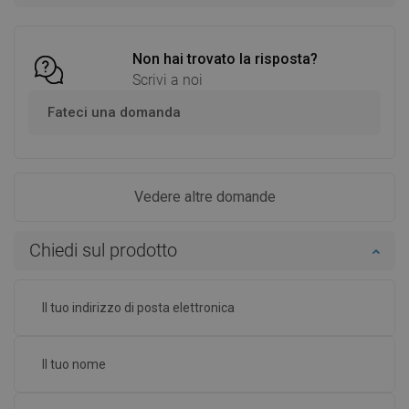
Confrontare
favorite_border
Preferito
Confrontare
favorite_border
Preferito
Non hai trovato la risposta?
Scrivi a noi
Fateci una domanda
Vedere altre domande
Chiedi sul prodotto