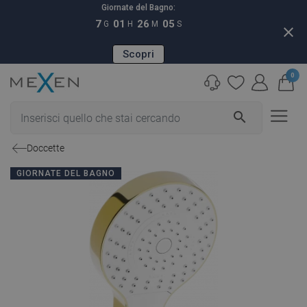
Giornate del Bagno:
7
01
26
04
G
H
M
S
close
Scopri
0
search
Doccette
GIORNATE DEL BAGNO