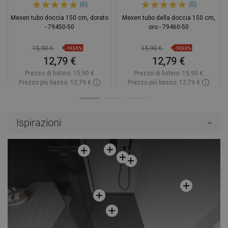
(6)
(6)
Mexen tubo doccia 150 cm, dorato
Mexen tubo della doccia 150 cm,
- 79450-50
oro - 79460-50
15,90 €
15,90 €
-19,56%
-19,56%
12,79 €
12,79 €
Prezzo di listino:
15,90 €
Prezzo di listino:
15,90 €
Prezzo più basso: 12,79 €
Prezzo più basso: 12,79 €
Disponibilità:
In magazzino
Disponibilità:
In magazzino
Aggiungi al carrello
Aggiungi al carrello
Ispirazioni
Confrontare
favorite_border
Preferito
Confrontare
favorite_border
Preferito