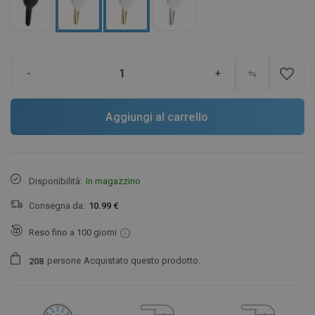
favorite_border
-
+
Aggiungi al carrello
Disponibilità:
In magazzino
Consegna da:
10.99 €
Reso fino a 100 giorni
persone
Acquistato questo prodotto.
2
0
8