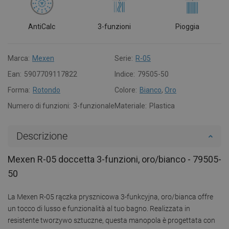
AntiCalc
3-funzioni
Pioggia
Marca:
Mexen
Serie:
R-05
Ean:
5907709117822
Indice:
79505-50
Forma:
Rotondo
Colore:
Bianco
,
Oro
Numero di funzioni:
3-funzionale
Materiale:
Plastica
Descrizione
Mexen R-05 doccetta 3-funzioni, oro/bianco - 79505-
50
La Mexen R-05 rączka prysznicowa 3-funkcyjna, oro/bianca offre
un tocco di lusso e funzionalità al tuo bagno. Realizzata in
resistente tworzywo sztuczne, questa manopola è progettata con