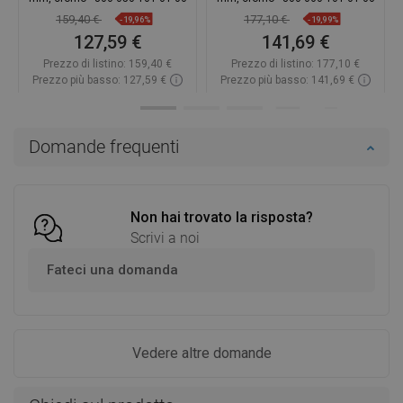
159,40 €
177,10 €
-19,96%
-19,99%
127,59 €
141,69 €
Prezzo di listino:
159,40 €
Prezzo di listino:
177,10 €
Prezzo più basso: 127,59 €
Prezzo più basso: 141,69 €
Disponibilità:
In magazzino
Disponibilità:
In magazzino
Aggiungi al carrello
Aggiungi al carrello
Domande frequenti
Confrontare
favorite_border
Preferito
Confrontare
favorite_border
Preferito
Non hai trovato la risposta?
Scrivi a noi
Fateci una domanda
Vedere altre domande