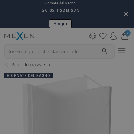
Giornate del Bagno:
5
02
22
26
G
H
M
S
close
Scopri
0
search
Pareti doccia walk-in
GIORNATE DEL BAGNO