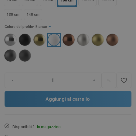
70 cm
80 cm
90 cm
110 cm
120 cm
100 cm
130 cm
140 cm
Colore del profilo
- Bianco
favorite_border
-
+
Aggiungi al carrello
Disponibilità:
In magazzino