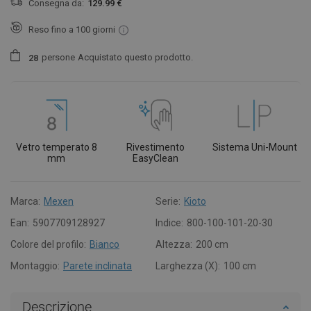
Consegna da:
129.99 €
Reso fino a 100 giorni
persone
Acquistato questo prodotto.
2
8
Vetro temperato 8
Rivestimento
Sistema Uni-Mount
mm
EasyClean
Marca:
Mexen
Serie:
Kioto
Ean:
5907709128927
Indice:
800-100-101-20-30
Colore del profilo:
Bianco
Altezza:
200 cm
Montaggio:
Parete inclinata
Larghezza (X):
100 cm
Descrizione