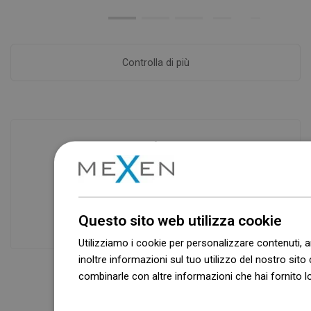
Controlla di più
Disponibilità di merci
I nostri prodotti ti stanno aspettando in
un moderno magazzino.Sempre pronto
Questo sito web utilizza cookie
a spedire!
Utilizziamo i cookie per personalizzare contenuti, a
inoltre informazioni sul tuo utilizzo del nostro sito 
combinarle con altre informazioni che hai fornito lo
Dowiedz się więcej