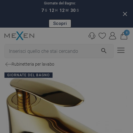
Giornate del Bagno:
7
12
12
29
G
H
M
S
close
Scopri
0
search
Rubinetteria per lavabo
GIORNATE DEL BAGNO