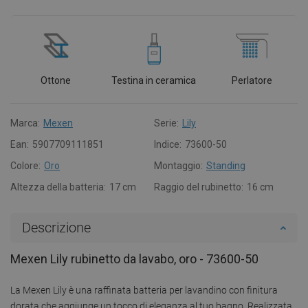
Ottone
Testina in ceramica
Perlatore
Marca:
Mexen
Serie:
Lily
Ean:
5907709111851
Indice:
73600-50
Colore:
Oro
Montaggio:
Standing
Altezza della batteria:
17 cm
Raggio del rubinetto:
16 cm
Descrizione
Mexen Lily rubinetto da lavabo, oro - 73600-50
La Mexen Lily è una raffinata batteria per lavandino con finitura
dorata che aggiunge un tocco di eleganza al tuo bagno. Realizzata