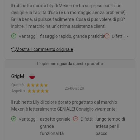
Il rubinetto dorato Lily di Mexen mi ha sorpreso con il suo
design e la facilità d'uso (e un montaggio senza problemi!).
Brilla bene, si pulisce facilmente. Cosa si può volere di più?
Inoltre, il marchio ha un'ottima assistenza clienti.
Vantaggi
fissaggio rapido, grande praticità
Difetti
-
Mostra il commento originale
L'opinione riguarda questo prodotto
GrigM
Qualità:
25-06-2020
Aspetto:
Il rubinetto Lily di colore dorato progettato dal marchio
Mexen è letteralmente GENIALE! Consiglio vivamente!
Vantaggi
aspetto geniale,
Difetti
lungo tempo di
grande
attesa per il
funzionalità
pacco