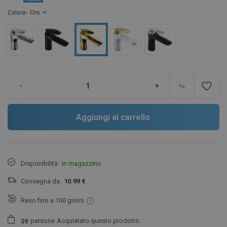
Colore
- Oro
favorite_border
-
+
Aggiungi al carrello
Disponibilità:
In magazzino
Consegna da:
10.99 €
Reso fino a 100 giorni
persone
Acquistato questo prodotto.
3
9