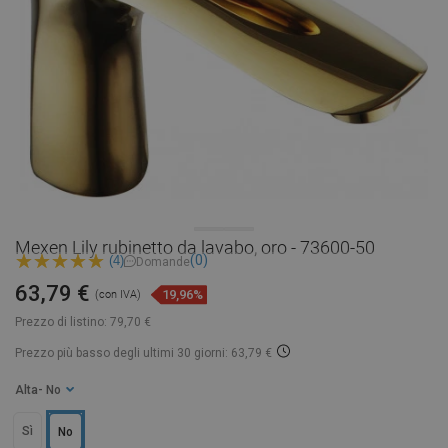
Mexen Lily rubinetto da lavabo, oro - 73600-50
(0)
(4)
Domande
63,79 €
19,96%
(con IVA)
Prezzo di listino:
79,70 €
Prezzo più basso degli ultimi 30 giorni: 63,79 €
Alta
- No
Sì
No