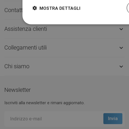
MOSTRA DETTAGLI
Contatto rapido

Assistenza clienti

Collegamenti utili

Chi siamo

Newsletter
Iscriviti alla newsletter e rimani aggiornato.