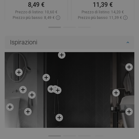
8,49 €
11,39 €
Prezzo di listino:
10,60 €
Prezzo di listino:
14,20 €
Prezzo più basso: 8,49 €
Prezzo più basso: 11,39 €
Disponibilità:
In magazzino
Disponibilità:
In magazzino
Aggiungi al carrello
Aggiungi al carrello
Ispirazioni
Confrontare
favorite_border
Preferito
Confrontare
favorite_border
Preferito