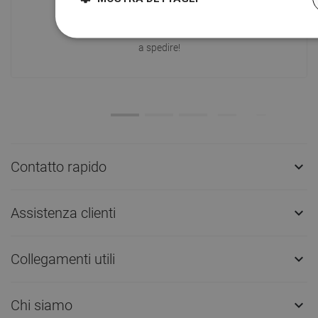
I nostri prodotti ti stanno aspettando in
un moderno magazzino.Sempre pronto
a spedire!
Contatto rapido

Assistenza clienti

Collegamenti utili

Chi siamo
