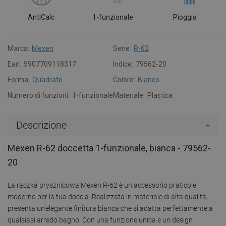
AntiCalc
1-funzionale
Pioggia
Marca:
Mexen
Serie:
R-62
Ean:
5907709118317
Indice:
79562-20
Forma:
Quadrato
Colore:
Bianco
Numero di funzioni:
1-funzionale
Materiale:
Plastica
Descrizione
Mexen R-62 doccetta 1-funzionale, bianca - 79562-
20
La rączka prysznicowa Mexen R-62 è un accessorio pratico e
moderno per la tua doccia. Realizzata in materiale di alta qualità,
presenta un'elegante finitura bianca che si adatta perfettamente a
qualsiasi arredo bagno. Con una funzione unica e un design