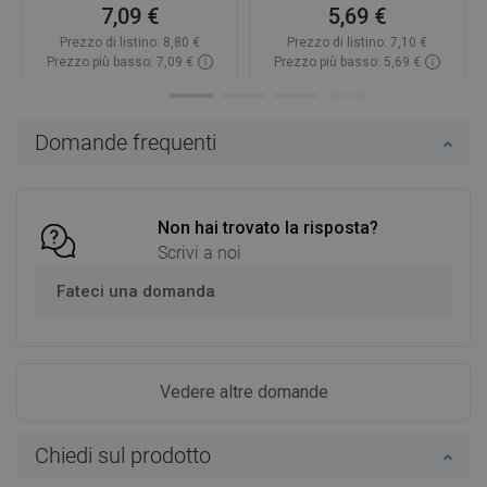
7,09 €
5,69 €
Prezzo di listino:
8,80 €
Prezzo di listino:
7,10 €
Prezzo più basso: 7,09 €
Prezzo più basso: 5,69 €
Disponibilità:
In magazzino
Disponibilità:
In magazzino
Aggiungi al carrello
Aggiungi al carrello
Domande frequenti
Confrontare
favorite_border
Preferito
Confrontare
favorite_border
Preferito
Non hai trovato la risposta?
Scrivi a noi
Fateci una domanda
Vedere altre domande
Chiedi sul prodotto