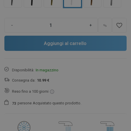
favorite_border
-
+
Aggiungi al carrello
Disponibilità:
In magazzino
Consegna da:
10.99 €
Reso fino a 100 giorni
persone
Acquistato questo prodotto.
7
3