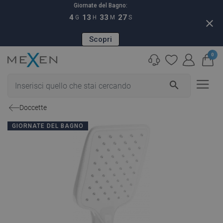
Giornate del Bagno:
4
13
33
26
G
H
M
S
close
Scopri
0
search
Doccette
GIORNATE DEL BAGNO