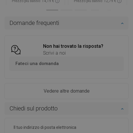
Prezzo più basso: 14,19 €
Prezzo più basso: 12,79 €
Disponibilità:
In magazzino
Disponibilità:
In magazzino
Aggiungi al carrello
Aggiungi al carrello
Domande frequenti
Confrontare
favorite_border
Preferito
Confrontare
favorite_border
Preferito
Non hai trovato la risposta?
Scrivi a noi
Fateci una domanda
Vedere altre domande
Chiedi sul prodotto