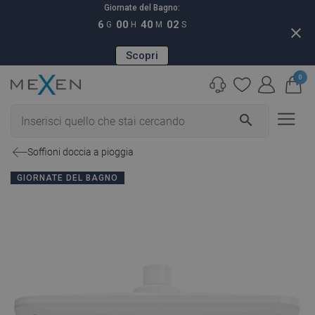
Giornate del Bagno:
6
00
40
01
G
H
M
S
close
Scopri
0
search
Soffioni doccia a pioggia
GIORNATE DEL BAGNO