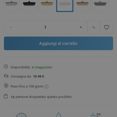
favorite_border
-
+
Aggiungi al carrello
Disponibilità:
In magazzino
Consegna da:
10.99 €
Reso fino a 100 giorni
persone
Acquistato questo prodotto.
1
0