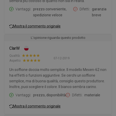
sembra più costoso di quanto non sia in realtà.
Vantaggi
prezzo conveniente,
Difetti
garanzia
spedizione veloce
breve
Mostra il commento originale
L'opinione riguarda questo prodotto
ClarW
Qualità:
07-12-2019
Aspetto:
Un soffione doccia molto semplice. Il modello Mexen-62 non
ha effetti o funzioni aggiuntive. Se cerchi un soffione
semplice, ma di buona qualità, consiglio questo produttore.
Inoltre, puoi scegliere il colore. Il bianco sembra carino.
Vantaggi
prezzo, disponibilità
Difetti
materiale
Mostra il commento originale