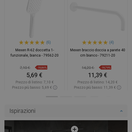
(6)
(4)
Mexen R-62 doccetta 1-
Mexen braccio doccia a parete 40
funzionale, bianca - 79562-20
cm bianco - 79211-20
7,10 €
14,20 €
-19,86%
-19,79%
5,69 €
11,39 €
Prezzo di listino:
7,10 €
Prezzo di listino:
14,20 €
Prezzo più basso: 5,69 €
Prezzo più basso: 11,39 €
Disponibilità:
In magazzino
Disponibilità:
In magazzino
Aggiungi al carrello
Aggiungi al carrello
Ispirazioni
Confrontare
favorite_border
Preferito
Confrontare
favorite_border
Preferito