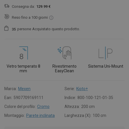
Consegna da:
129.99 €
Reso fino a 100 giorni
persone
Acquistato questo prodotto.
3
5
Vetro temperato 8
Rivestimento
Sistema Uni-Mount
mm
EasyClean
Marca:
Mexen
Serie:
Kioto+
Ean:
5907709169111
Indice:
800-100-121-01-35
Colore del profilo:
Cromo
Altezza:
200 cm
Montaggio:
Parete inclinata
Larghezza (X):
100 cm