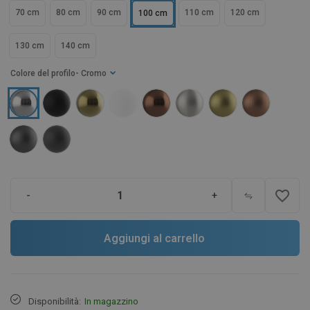
70 cm
80 cm
90 cm
110 cm
120 cm
100 cm
130 cm
140 cm
Colore del profilo
- Cromo
favorite_border
-
+
Aggiungi al carrello
Disponibilità:
In magazzino