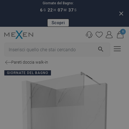
Giornate del Bagno:
6
22
07
36
G
H
M
S
close
Scopri
0
search
Pareti doccia walk-in
GIORNATE DEL BAGNO