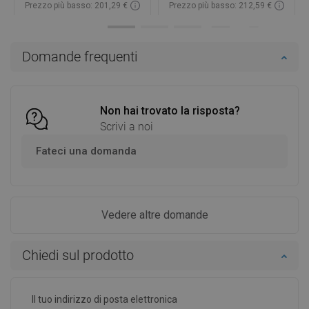
Prezzo più basso: 201,29 €
Prezzo più basso: 212,59 €
Disponibilità:
In magazzino
Disponibilità:
In magazzino
Aggiungi al carrello
Aggiungi al carrello
Domande frequenti
Confrontare
favorite_border
Preferito
Confrontare
favorite_border
Preferito
Non hai trovato la risposta?
Scrivi a noi
Fateci una domanda
Vedere altre domande
Chiedi sul prodotto