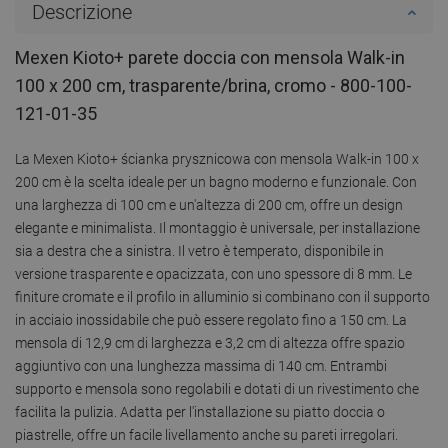
Descrizione
Mexen Kioto+ parete doccia con mensola Walk-in
100 x 200 cm, trasparente/brina, cromo - 800-100-
121-01-35
La Mexen Kioto+ ścianka prysznicowa con mensola Walk-in 100 x
200 cm è la scelta ideale per un bagno moderno e funzionale. Con
una larghezza di 100 cm e un'altezza di 200 cm, offre un design
elegante e minimalista. Il montaggio è universale, per installazione
sia a destra che a sinistra. Il vetro è temperato, disponibile in
versione trasparente e opacizzata, con uno spessore di 8 mm. Le
finiture cromate e il profilo in alluminio si combinano con il supporto
in acciaio inossidabile che può essere regolato fino a 150 cm. La
mensola di 12,9 cm di larghezza e 3,2 cm di altezza offre spazio
aggiuntivo con una lunghezza massima di 140 cm. Entrambi
supporto e mensola sono regolabili e dotati di un rivestimento che
facilita la pulizia. Adatta per l'installazione su piatto doccia o
piastrelle, offre un facile livellamento anche su pareti irregolari.