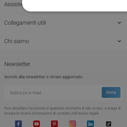
Assistenza clienti

Collegamenti utili

Chi siamo

Newsletter
Iscriviti alla newsletter e rimani aggiornato.
Puoi annullare l'iscrizione in qualsiasi momento.A tale scopo, si prega di
trovare le nostre informazioni di contatto nell'avviso legale.