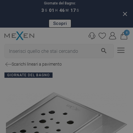
Giornate del Bagno:
3
01
46
16
G
H
M
S
close
Scopri
0
search
Scarichi lineari a pavimento
GIORNATE DEL BAGNO