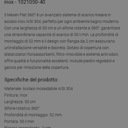
inox - 1021050-40
Il Mexen Flat 360° è un avanzato sistema di scarico lineare in
acciaio inox AISI 304, perfetto per ogni ambiente bagno moderno.
Con una larghezza di 50 cm e un sifone rotante a 360°, garantisce
una straordinaria capacità di scarico di 50 l/min. La profondità di
montaggio di 52 mm e il design con flangia da 2 cm assicurano
un'installazione versatile e discreta. Dotato di copertura con
distanziatori fonoassorbenti, filtro rimovibile e sistema anti-odori,
offre qualità e funzionalità eccellenti. Include piedini regolabili e
gancio per rimozione della copertura.
Specifiche del prodotto:
Materiale: Acciaio inossidabile AISI 304
Finitura: Inox
Larghezza: 50 cm
Sifone rotativo 360°
Profondità di montaggio: 52 mm
Portata: 50 l/min
Flangia circondante - 2 cm