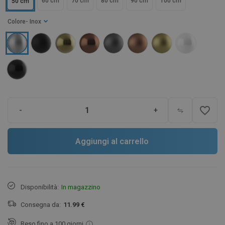
60 cm
70 cm
80 cm
90 cm
100 cm
50 cm
Colore
- Inox
favorite_border
-
+
Aggiungi al carrello
Disponibilità:
In magazzino
Consegna da:
11.99 €
Reso fino a 100 giorni