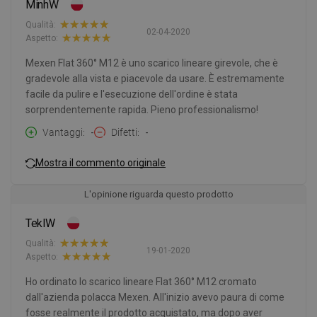
MinhW
Qualità:
02-04-2020
Aspetto:
Mexen Flat 360° M12 è uno scarico lineare girevole, che è
gradevole alla vista e piacevole da usare. È estremamente
facile da pulire e l'esecuzione dell'ordine è stata
sorprendentemente rapida. Pieno professionalismo!
Vantaggi
-
Difetti
-
Mostra il commento originale
L'opinione riguarda questo prodotto
TeklW
Qualità:
19-01-2020
Aspetto:
Ho ordinato lo scarico lineare Flat 360° M12 cromato
dall'azienda polacca Mexen. All'inizio avevo paura di come
fosse realmente il prodotto acquistato, ma dopo aver