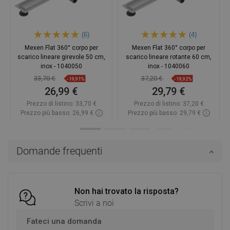
(6)
(4)
Mexen Flat 360° corpo per
Mexen Flat 360° corpo per
scarico lineare girevole 50 cm,
scarico lineare rotante 60 cm,
inox - 1040050
inox - 1040060
33,70 €
37,20 €
-19,91%
-19,92%
26,99 €
29,79 €
Prezzo di listino:
33,70 €
Prezzo di listino:
37,20 €
Prezzo più basso: 26,99 €
Prezzo più basso: 29,79 €
Disponibilità:
In magazzino
Disponibilità:
In magazzino
Aggiungi al carrello
Aggiungi al carrello
Domande frequenti
Confrontare
favorite_border
Preferito
Confrontare
favorite_border
Preferito
Non hai trovato la risposta?
Scrivi a noi
Fateci una domanda