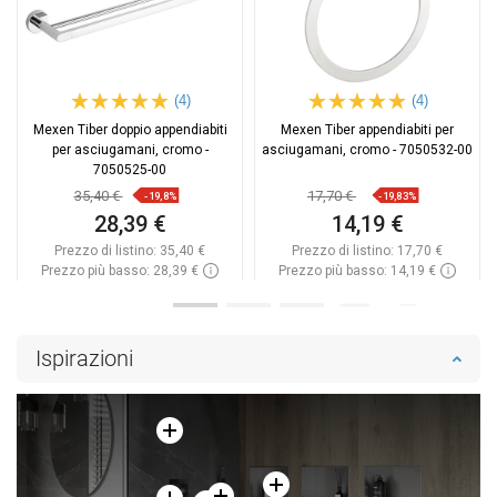
(4)
(4)
Mexen Tiber doppio appendiabiti
Mexen Tiber appendiabiti per
per asciugamani, cromo -
asciugamani, cromo - 7050532-00
7050525-00
35,40 €
17,70 €
-19,8%
-19,83%
28,39 €
14,19 €
Prezzo di listino:
35,40 €
Prezzo di listino:
17,70 €
Prezzo più basso: 28,39 €
Prezzo più basso: 14,19 €
Disponibilità:
In magazzino
Disponibilità:
In magazzino
Aggiungi al carrello
Aggiungi al carrello
Ispirazioni
Confrontare
favorite_border
Preferito
Confrontare
favorite_border
Preferito