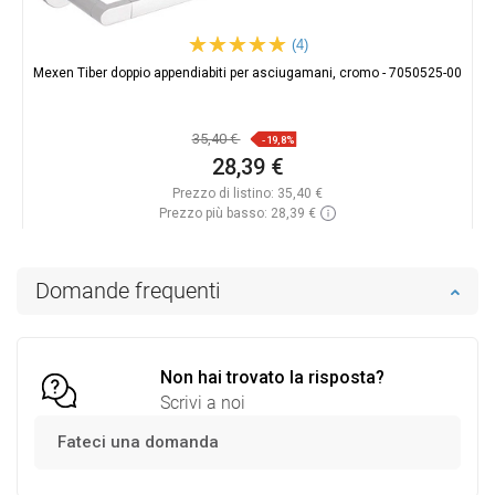
(4)
Mexen Tiber doppio appendiabiti per asciugamani, cromo - 7050525-00
35,40 €
-19,8%
28,39 €
Prezzo di listino:
35,40 €
Prezzo più basso: 28,39 €
Disponibilità:
In magazzino
Aggiungi al carrello
Domande frequenti
Confrontare
favorite_border
Preferito
Non hai trovato la risposta?
Scrivi a noi
Fateci una domanda