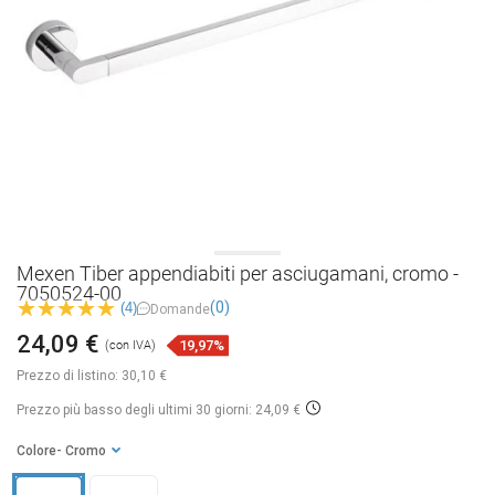
Mexen Tiber appendiabiti per asciugamani, cromo -
7050524-00
(0)
(4)
Domande
24,09 €
19,97%
(con IVA)
Prezzo di listino:
30,10 €
Prezzo più basso degli ultimi 30 giorni: 24,09 €
Colore
- Cromo