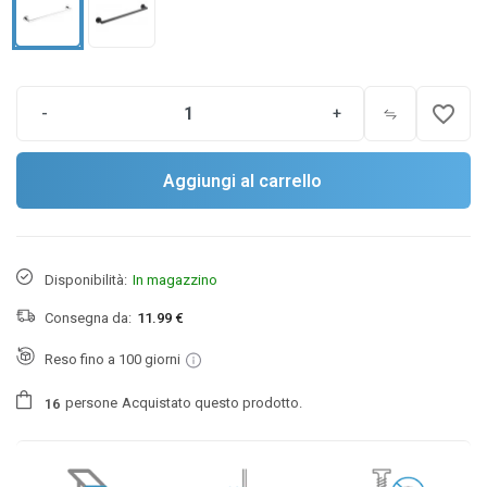
favorite_border
-
+
Aggiungi al carrello
Disponibilità:
In magazzino
Consegna da:
11.99 €
Reso fino a 100 giorni
persone
Acquistato questo prodotto.
1
6