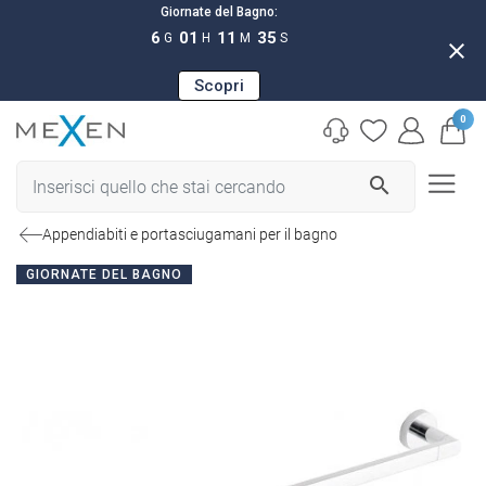
Giornate del Bagno:
6
01
11
34
G
H
M
S
close
Scopri
0
search
Appendiabiti e portasciugamani per il bagno
GIORNATE DEL BAGNO