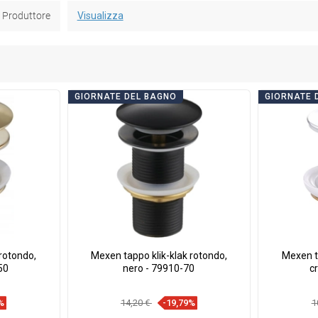
Produttore
Visualizza
GIORNATE DEL BAGNO
GIORNATE 
rotondo,
Mexen tappo klik-klak rotondo,
Mexen ta
50
nero - 79910-70
c
%
14,20 €
-19,79%
1