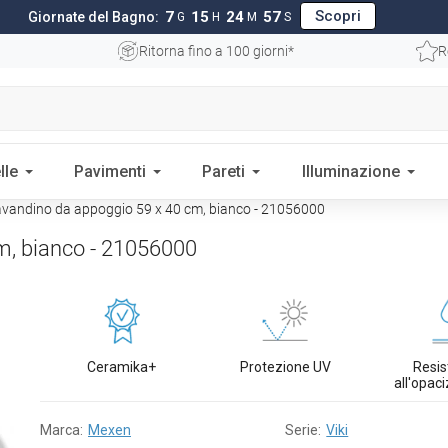
Scopri
7
15
24
56
Giornate del Bagno:
G
H
M
S
Ritorna fino a 100 giorni*
R
lle
Pavimenti
Pareti
Illuminazione
avandino da appoggio 59 x 40 cm, bianco - 21056000
m, bianco - 21056000
Ceramika+
Protezione UV
Resi
all'opac
Marca:
Mexen
Serie:
Viki