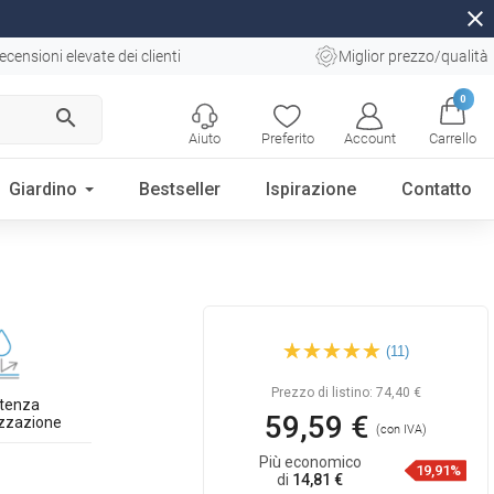
close
ecensioni elevate dei clienti
Miglior prezzo/qualità
0
search
Aiuto
Preferito
Account
Carrello
Giardino
Bestseller
Ispirazione
Contatto
Mexen Viki lavandino da
(11)
appoggio 59 x 40 cm, bianco
- 21056000
Prezzo di listino:
74,40 €
stenza
59,59 €
izzazione
(con IVA)
Più economico
19,91%
di
14,81 €