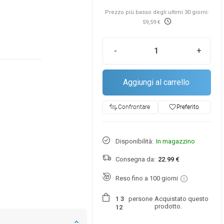
Prezzo più basso degli ultimi 30 giorni:
59,59 €
-
+
Aggiungi al carrello
favorite_border
Preferito
Confrontare
Disponibilità:
In magazzino
Consegna da:
22.99 €
Reso fino a 100 giorni
persone
Acquistato questo
1
3
prodotto.
1
2