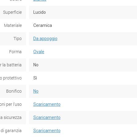
Superficie
Lucido
Materiale
Ceramica
Tipo
Da appoggio
Forma
Ovale
 la batteria
No
o protettivo
Sì
Bonifico
No
oni per l'uso
Scaricamento
la sicurezza
Scaricamento
 di garanzia
Scaricamento