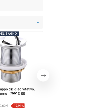
DEL BAGNO
GIORNATE DEL BAGNO
Successivo
ppo clic-clac rotativo,
Mexen tappo click-clack rotativo,
romo - 79913-00
dorato - 79913-50
0,60 €
-19,91%
14,20 €
-19,79%