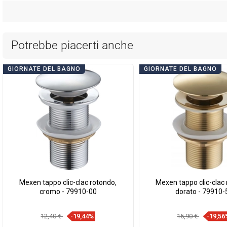
Potrebbe piacerti anche
GIORNATE DEL BAGNO
GIORNATE DEL BAGNO
Mexen tappo clic-clac rotondo,
Mexen tappo clic-clac 
cromo - 79910-00
dorato - 79910-
12,40 €
-19,44%
15,90 €
-19,56