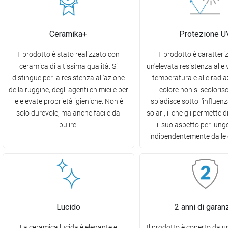
Ceramika+
Protezione U
Il prodotto è stato realizzato con
Il prodotto è caratteri
ceramica di altissima qualità. Si
un'elevata resistenza alle 
distingue per la resistenza all'azione
temperatura e alle radiaz
della ruggine, degli agenti chimici e per
colore non si scoloris
le elevate proprietà igieniche. Non è
sbiadisce sotto l'influenz
solo durevole, ma anche facile da
solari, il che gli permette
pulire.
il suo aspetto per lun
indipendentemente dalle 
Lucido
2 anni di garan
La ceramica lucida è elegante e
Il prodotto è coperto da 