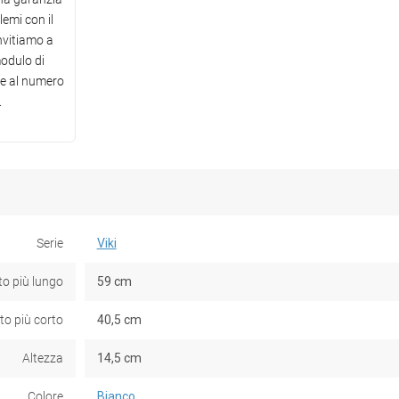
lemi con il
invitiamo a
modulo di
te al numero
.
Serie
Viki
to più lungo
59 cm
to più corto
40,5 cm
Altezza
14,5 cm
Colore
Bianco