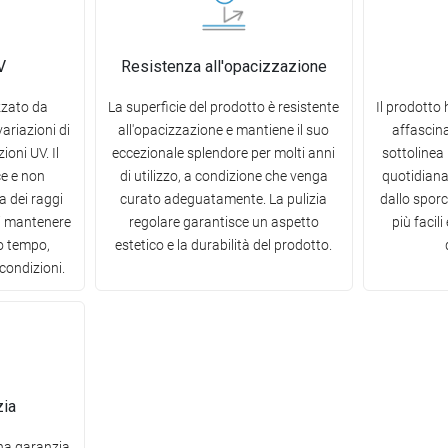
V
Resistenza all'opacizzazione
zzato da
La superficie del prodotto è resistente
Il prodotto 
variazioni di
all'opacizzazione e mantiene il suo
affascina
ioni UV. Il
eccezionale splendore per molti anni
sottolinea 
ce e non
di utilizzo, a condizione che venga
quotidiana 
a dei raggi
curato adeguatamente. La pulizia
dallo spor
 di mantenere
regolare garantisce un aspetto
più facil
go tempo,
estetico e la durabilità del prodotto.
condizioni.
zia
una garanzia