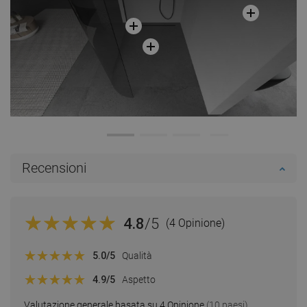
Recensioni
4.8
/5
(4 Opinione)
5.0
/5
Qualità
4.9
/5
Aspetto
Valutazione generale basata su 4 Opinione
(10 paesi)