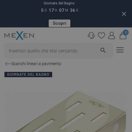
Giornate del Bagno:
5
17
07
36
G
H
M
S
close
Scopri
0
search
Scarichi lineari a pavimento
GIORNATE DEL BAGNO