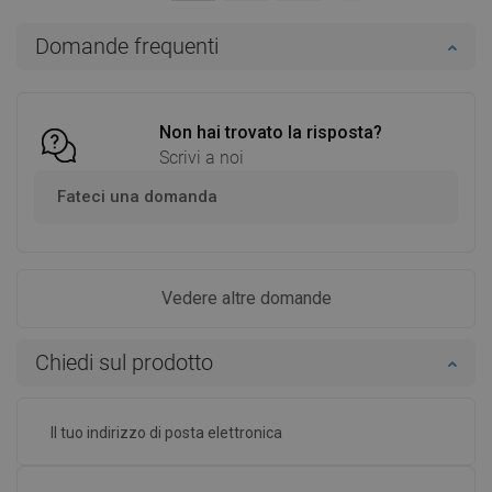
Aggiungi al carrello
Aggiungi al carrello
Domande frequenti
Confrontare
favorite_border
Preferito
Confrontare
favorite_border
Preferito
Non hai trovato la risposta?
Scrivi a noi
Fateci una domanda
Vedere altre domande
Chiedi sul prodotto