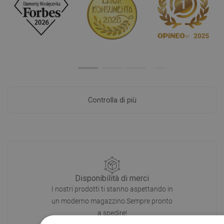
Controlla di più
Disponibilità di merci
I nostri prodotti ti stanno aspettando in
un moderno magazzino.Sempre pronto
a spedire!