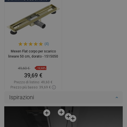
(4)
Mexen Flat corpo per scarico
lineare 50 cm, dorato - 1515050
49,60 €
-19,98%
39,69 €
Prezzo di listino:
49,60 €
Prezzo più basso: 39,69 €
Disponibilità:
In magazzino
Ispirazioni
Aggiungi al carrello
Confrontare
favorite_border
Preferito