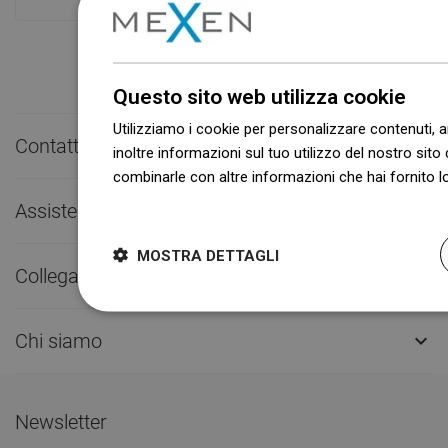
Questo sito web utilizza cookie
Utilizziamo i cookie per personalizzare contenuti, a
Contatto rapido

inoltre informazioni sul tuo utilizzo del nostro sito 
combinarle con altre informazioni che hai fornito lo
Dowiedz się więcej
Assistenza clienti

MOSTRA DETTAGLI
Collegamenti utili

Chi siamo

Newsletter