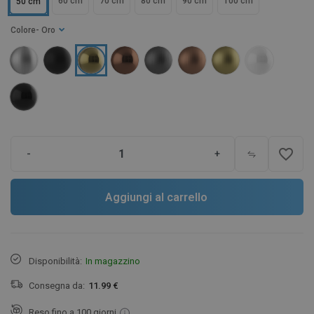
60 cm
70 cm
80 cm
90 cm
100 cm
50 cm
Colore
- Oro
favorite_border
-
+
Aggiungi al carrello
Disponibilità:
In magazzino
Consegna da:
11.99 €
Reso fino a 100 giorni