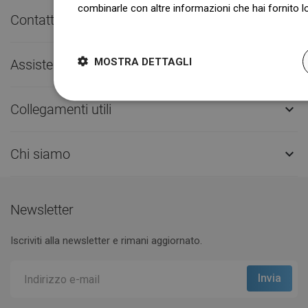
combinarle con altre informazioni che hai fornito lo
Contatto rapido

Dowiedz się więcej
MOSTRA DETTAGLI
Assistenza clienti

Collegamenti utili

Chi siamo

Newsletter
Iscriviti alla newsletter e rimani aggiornato.