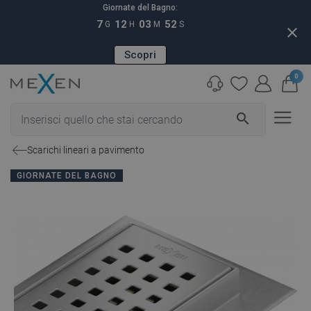
Giornate del Bagno:
7
12
03
51
G
H
M
S
close
Scopri
0
search
Scarichi lineari a pavimento
GIORNATE DEL BAGNO