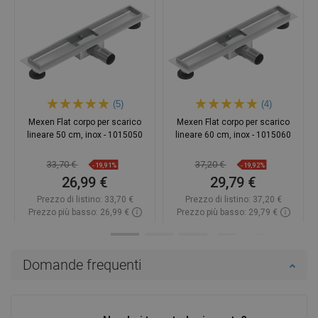
(5)
(4)
Mexen Flat corpo per scarico
Mexen Flat corpo per scarico
lineare 50 cm, inox - 1015050
lineare 60 cm, inox - 1015060
33,70 €
37,20 €
-19,91%
-19,92%
26,99 €
29,79 €
Prezzo di listino:
33,70 €
Prezzo di listino:
37,20 €
Prezzo più basso: 26,99 €
Prezzo più basso: 29,79 €
Disponibilità:
In magazzino
Disponibilità:
In magazzino
Aggiungi al carrello
Aggiungi al carrello
Domande frequenti
Confrontare
favorite_border
Preferito
Confrontare
favorite_border
Preferito