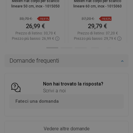
Mexen Flat corpo per scarico
Mexen Flat corpo per scarico
lineare 50 cm, inox - 1015050
lineare 60 cm, inox - 1015060
33,70 €
37,20 €
-19,91%
-19,92%
26,99 €
29,79 €
Prezzo di listino:
33,70 €
Prezzo di listino:
37,20 €
Prezzo più basso: 26,99 €
Prezzo più basso: 29,79 €
Disponibilità:
In magazzino
Disponibilità:
In magazzino
Aggiungi al carrello
Aggiungi al carrello
Domande frequenti
Confrontare
favorite_border
Preferito
Confrontare
favorite_border
Preferito
Non hai trovato la risposta?
Scrivi a noi
Fateci una domanda
Vedere altre domande