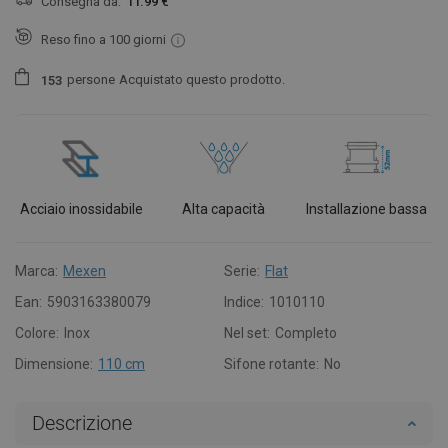
Consegna da:
11.99 €
Reso fino a 100 giorni
persone
Acquistato questo prodotto.
1
5
3
Acciaio inossidabile
Alta capacità
Installazione bassa
Marca:
Mexen
Serie:
Flat
Ean:
5903163380079
Indice:
1010110
Colore:
Inox
Nel set:
Completo
Dimensione:
110 cm
Sifone rotante:
No
Descrizione