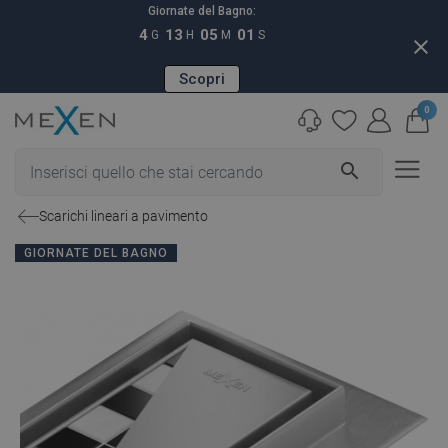
Giornate del Bagno:
4
13
05
00
G
H
M
S
close
Scopri
0
search
Scarichi lineari a pavimento
GIORNATE DEL BAGNO