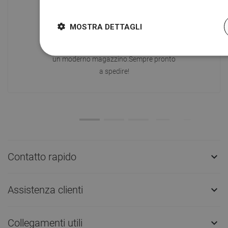
MOSTRA DETTAGLI
Disponibilità di merci
I nostri prodotti ti stanno aspettando in
un moderno magazzino.Sempre pronto
a spedire!
Contatto rapido

Assistenza clienti

Collegamenti utili
