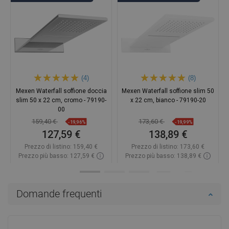
(4)
(8)
Mexen Waterfall soffione doccia
Mexen Waterfall soffione slim 50
slim 50 x 22 cm, cromo - 79190-
x 22 cm, bianco - 79190-20
00
159,40 €
173,60 €
-19,96%
-19,99%
127,59 €
138,89 €
Prezzo di listino:
159,40 €
Prezzo di listino:
173,60 €
Prezzo più basso: 127,59 €
Prezzo più basso: 138,89 €
Disponibilità:
2026-11-06
Disponibilità:
In magazzino
Aggiungi al carrello
Aggiungi al carrello
Domande frequenti
Confrontare
favorite_border
Preferito
Confrontare
favorite_border
Preferito