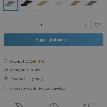
favorite_border
-
+
Aggiungi al carrello
Disponibilità:
2026-11-06
Consegna da:
10.99 €
Reso fino a 100 giorni
persone
Acquistato questo prodotto.
1
7