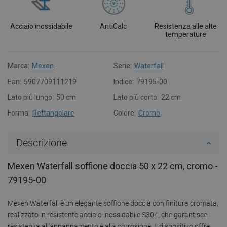
Acciaio inossidabile
AntiCalc
Resistenza alle alte
temperature
Marca:
Mexen
Serie:
Waterfall
Ean:
5907709111219
Indice:
79195-00
Lato più lungo:
50 cm
Lato più corto:
22 cm
Forma:
Rettangolare
Colore:
Cromo
Descrizione
Mexen Waterfall soffione doccia 50 x 22 cm, cromo -
79195-00
Mexen Waterfall è un elegante soffione doccia con finitura cromata,
realizzato in resistente acciaio inossidabile S304, che garantisce
resistenza all'appannamento e alla corrosione. Il dispositivo offre