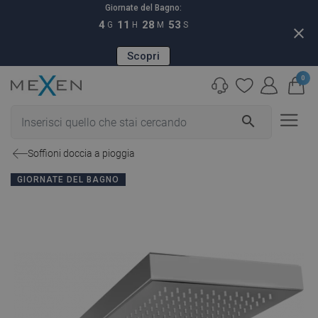
Giornate del Bagno:
4
11
28
52
G
H
M
S
close
Scopri
0
search
Soffioni doccia a pioggia
GIORNATE DEL BAGNO