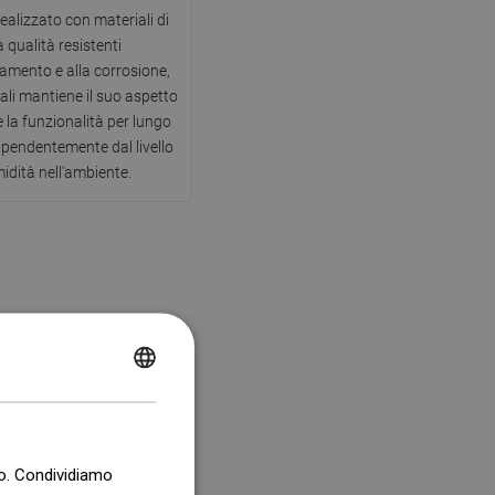
ealizzato con materiali di
a qualità resistenti
amento e alla corrosione,
uali mantiene il suo aspetto
e la funzionalità per lungo
ipendentemente dal livello
midità nell'ambiente.
POLISH
CZECH
GERMAN
co. Condividiamo
ENGLISH