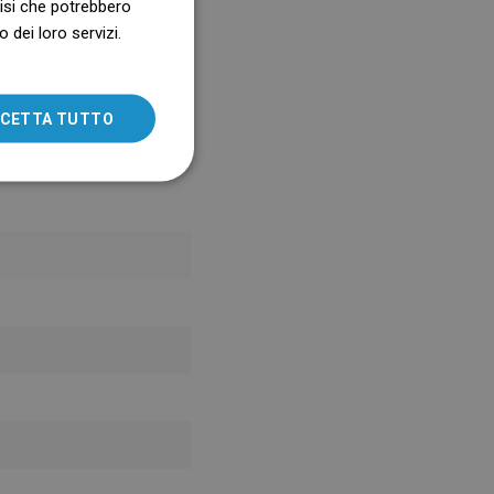
alisi che potrebbero
 dei loro servizi.
SLOVAK
LITHUANIAN
ROMANIAN
CETTA TUTTO
HUNGARIAN
FRENCH
ITALIAN
SPANISH
UKRAINIAN
BULGARIAN
ESTONIAN
DUTCH
LATVIAN
DANISH