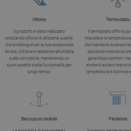
Ottone
Termostato
Il prodotto è stato realizzato
Il termostato offre la pos
utilizzando ottone di altissima qualità,
impostare la temperatura 
che si distingue per la sua eccezionale
che manterrà durante il b
durata. L'ottone è resistente all'umidità
soluzione innovativa ch
e alla corrosione, mantenendo un
garantisce comfort, ma
buon aspetto e alta funzionalità per
anche di evitare improvvis
lungo tempo.
temperatura e dolorose s
Beccuccio mobile
Perlatore
La possibilità di nascondere il
Il compito del perlatore 