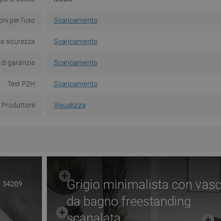
oni per l'uso
Scaricamento
la sicurezza
Scaricamento
 di garanzia
Scaricamento
Test PZH
Scaricamento
Produttore
Visualizza
Grigio minimalista con vas
34209
da bagno freestanding
scanalata