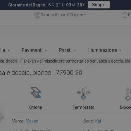
Scopri
6
21
03
37
Giornate del Bagno:
G
H
M
S
Ritorna fino a 100 giorni*
R
lle
Pavimenti
Pareti
Illuminazione
sca-doccia
Mexen Kai miscelatore termostatico per vasca e doccia, bi
a e doccia, bianco - 77900-20
Ottone
Termostato
Blocc
Marca:
Mexen
Serie:
Kai