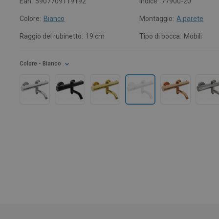
Ean:
5907709119192
Indice:
77900-20
Colore:
Bianco
Montaggio:
A parete
Raggio del rubinetto:
19 cm
Tipo di bocca:
Mobili
Colore
- Bianco