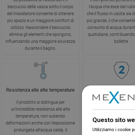
beccuccio della vasca sotto il corpo
l'acqua che esce dal rubin
del miscelatore consente di ottenere
che il flusso in uscita sia
più spazio e un maggiore comfort di
più grande, il che consente 
utilizzo. Nascondere il beccuccio
consumo di acqua durante 
elimina gli elementi che sporgono,
quotidiane, contribuendo 
influenzando una maggiore sicurezza
bollette.
durante il bagno.
Resistenza alle alte temperature
2 anni di garan
Il prodotto si distingue per
Il prodotto è coperto da 
un'incredibile resistenza alle alte
di 2 anni. In caso di prob
temperature, non subendo
prodotto acquistato, ti 
Questo sito we
deformazioni anche con l'esposizione
contattarci tramite il 
Utilizziamo i cookie p
prolungata all'acqua calda. Il
contatto o telefonicamen