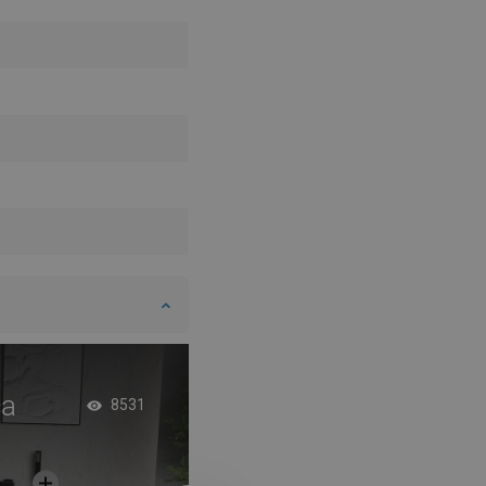
SWEDISH
FINNISH
PORTUGUESE
CROATIAN
GREEK
SLOVENIAN
ca
Vasca da bagno in r
8531
trasparente in bagn