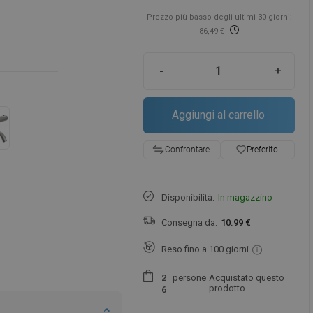
Prezzo più basso degli ultimi 30 giorni:
86,49 €
-
+
Aggiungi al carrello
favorite_border
Preferito
Confrontare
Disponibilità:
In magazzino
Consegna da:
10.99 €
Reso fino a 100 giorni
persone
Acquistato questo
2
prodotto.
6