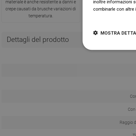
inoltre informazioni s
materiale è anche resistente a danni e
dell'assistenza
combinarle con altre i
crepe causati da brusche variazioni di
temperatura.
Dowiedz się więcej
MOSTRA DETTA
Dettagli del prodotto
Con
Con
Raggio d
T