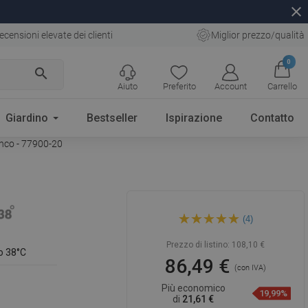
close
ecensioni elevate dei clienti
Miglior prezzo/qualità
0
search
Aiuto
Preferito
Account
Carrello
Giardino
Bestseller
Ispirazione
Contatto
anco - 77900-20
Mexen Kai miscelatore
(4)
termostatico per vasca e
doccia, bianco - 77900-20
Prezzo di listino:
108,10 €
o 38°C
86,49 €
(con IVA)
Più economico
19,99%
di
21,61 €