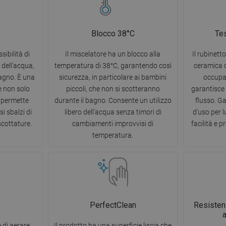
Blocco 38°C
Tes
sibilità di
Il miscelatore ha un blocco alla
Il rubinett
dell'acqua,
temperatura di 38°C, garantendo così
ceramica d
agno. È una
sicurezza, in particolare ai bambini
occupa 
e non solo
piccoli, che non si scotteranno
garantisce 
 permette
durante il bagno. Consente un utilizzo
flusso. G
i sbalzi di
libero dell'acqua senza timori di
d'uso per
cottature.
cambiamenti improvvisi di
facilità e p
temperatura.
PerfectClean
Resisten
è di aerare
Il prodotto ha una superficie liscia che