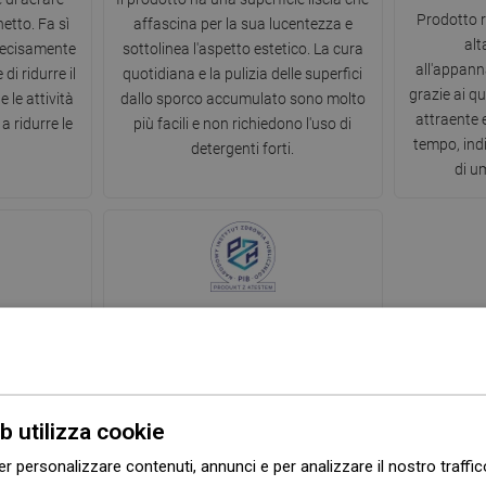
Prodotto r
etto. Fa sì
affascina per la sua lucentezza e
alt
 decisamente
sottolinea l'aspetto estetico. La cura
all'appann
di ridurre il
quotidiana e la pulizia delle superfici
grazie ai q
le attività
dallo sporco accumulato sono molto
attraente 
a ridurre le
più facili e non richiedono l'uso di
tempo, ind
detergenti forti.
di u
zia
Certificazione Igienica PZH
una garanzia
Il prodotto possiede la Certificazione
lemi con il
Igienica PZH che conferma la sua
invitiamo a
conformità agli standard di sicurezza
b utilizza cookie
modulo di
- indica che in nessun modo influisce
er personalizzare contenuti, annunci e per analizzare il nostro traffi
te al numero
negativamente sulla salute umana e