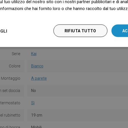
ul tuo utilizzo del nostro sito con i nostri partner pubblicitari e di an
.
sull'ambiente naturale. nr
nformazioni che hai fornito loro o che hanno raccolto dal tuo utilizzo
B.BK.60110.1537.2023 valido fino al
31.01.2027
GLI
RIFIUTA TUTTO
AC
Serie
Kai
Colore
Bianco
Montaggio
A parete
 set doccia
No
 termostato
Sì
el rubinetto
19 cm
ipo di bocca
Mobili