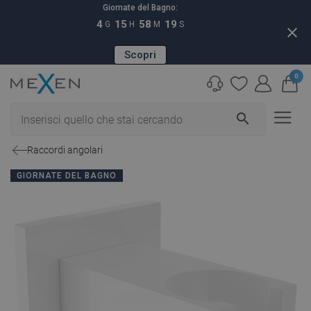
Giornate del Bagno:
4
15
58
18
G
H
M
S
close
Scopri
0
search
Raccordi angolari
GIORNATE DEL BAGNO