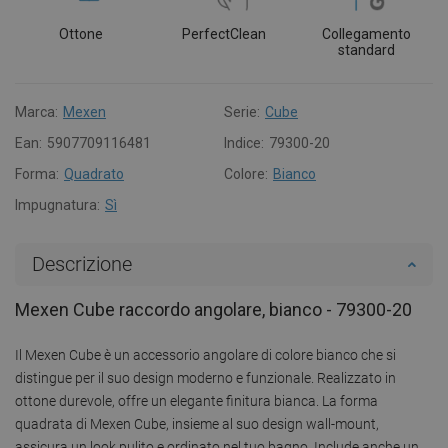
Ottone
PerfectClean
Collegamento
standard
Marca:
Mexen
Serie:
Cube
Ean:
5907709116481
Indice:
79300-20
Forma:
Quadrato
Colore:
Bianco
Impugnatura:
Sì
Descrizione
Mexen Cube raccordo angolare, bianco - 79300-20
Il Mexen Cube è un accessorio angolare di colore bianco che si
distingue per il suo design moderno e funzionale. Realizzato in
ottone durevole, offre un elegante finitura bianca. La forma
quadrata di Mexen Cube, insieme al suo design wall-mount,
assicura un look pulito e ordinato nel tuo bagno. Include anche un