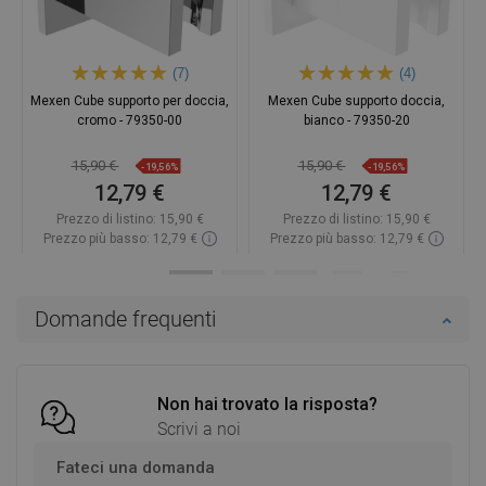
(7)
(4)
Mexen Cube supporto per doccia,
Mexen Cube supporto doccia,
cromo - 79350-00
bianco - 79350-20
15,90 €
15,90 €
-19,56%
-19,56%
12,79 €
12,79 €
Prezzo di listino:
15,90 €
Prezzo di listino:
15,90 €
Prezzo più basso: 12,79 €
Prezzo più basso: 12,79 €
Disponibilità:
In magazzino
Disponibilità:
In magazzino
Aggiungi al carrello
Aggiungi al carrello
Domande frequenti
Confrontare
favorite_border
Preferito
Confrontare
favorite_border
Preferito
Non hai trovato la risposta?
Scrivi a noi
Fateci una domanda