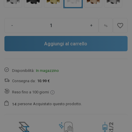
favorite_border
-
+
Aggiungi al carrello
Disponibilità:
In magazzino
Consegna da:
10.99 €
Reso fino a 100 giorni
persone
Acquistato questo prodotto.
1
4