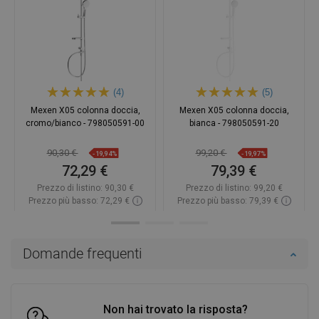
(4)
(5)
Mexen X05 colonna doccia,
Mexen X05 colonna doccia,
cromo/bianco - 798050591-00
bianca - 798050591-20
90,30 €
99,20 €
-19,94%
-19,97%
72,29 €
79,39 €
Prezzo di listino:
90,30 €
Prezzo di listino:
99,20 €
Prezzo più basso: 72,29 €
Prezzo più basso: 79,39 €
Disponibilità:
In magazzino
Disponibilità:
In magazzino
Aggiungi al carrello
Aggiungi al carrello
Domande frequenti
Confrontare
favorite_border
Preferito
Confrontare
favorite_border
Preferito
Non hai trovato la risposta?