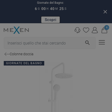
Giornate del Bagno:
6
00
40
24
G
H
M
S
close
Scopri
0
search
Colonne doccia
GIORNATE DEL BAGNO