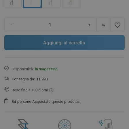
favorite_border
-
+
Aggiungi al carrello
Disponibilità:
In magazzino
Consegna da:
11.99 €
Reso fino a 100 giorni
persone
Acquistato questo prodotto.
5
4