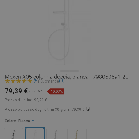
Mexen X05 colonna doccia, bianca - 798050591-20
(0)
(5)
Domande
79,39 €
19,97%
(con IVA)
Prezzo di listino:
99,20 €
Prezzo più basso degli ultimi 30 giorni: 79,39 €
Colore
- Bianco