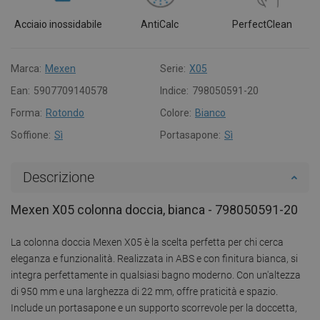
Acciaio inossidabile
AntiCalc
PerfectClean
Marca:
Mexen
Serie:
X05
Ean:
5907709140578
Indice:
798050591-20
Forma:
Rotondo
Colore:
Bianco
Soffione:
Sì
Portasapone:
Sì
Descrizione
Mexen X05 colonna doccia, bianca - 798050591-20
La colonna doccia Mexen X05 è la scelta perfetta per chi cerca
eleganza e funzionalità. Realizzata in ABS e con finitura bianca, si
integra perfettamente in qualsiasi bagno moderno. Con un'altezza
di 950 mm e una larghezza di 22 mm, offre praticità e spazio.
Include un portasapone e un supporto scorrevole per la doccetta,