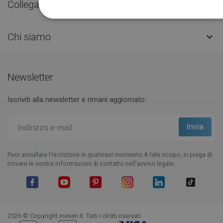
Collegamenti utili

Chi siamo

Newsletter
Iscriviti alla newsletter e rimani aggiornato.
Puoi annullare l'iscrizione in qualsiasi momento.A tale scopo, si prega di
trovare le nostre informazioni di contatto nell'avviso legale.
Facebook
YouTube
Pinterest
Instagram
LinkedIn
TikTok
2026 © Copyright mexen.it. Tutti i diritti riservati.