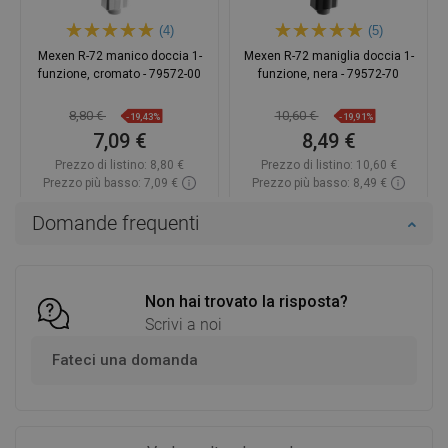
(4)
(5)
Mexen R-72 manico doccia 1-
Mexen R-72 maniglia doccia 1-
funzione, cromato - 79572-00
funzione, nera - 79572-70
8,80 €
10,60 €
-19,43%
-19,91%
7,09 €
8,49 €
Prezzo di listino:
8,80 €
Prezzo di listino:
10,60 €
Prezzo più basso: 7,09 €
Prezzo più basso: 8,49 €
Disponibilità:
In magazzino
Disponibilità:
In magazzino
Domande frequenti
Aggiungi al carrello
Aggiungi al carrello
Confrontare
favorite_border
Preferito
Confrontare
favorite_border
Preferito
Non hai trovato la risposta?
Scrivi a noi
Fateci una domanda