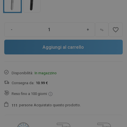
favorite_border
-
+
Aggiungi al carrello
Disponibilità:
In magazzino
Consegna da:
10.99 €
Reso fino a 100 giorni
persone
Acquistato questo prodotto.
1
1
1