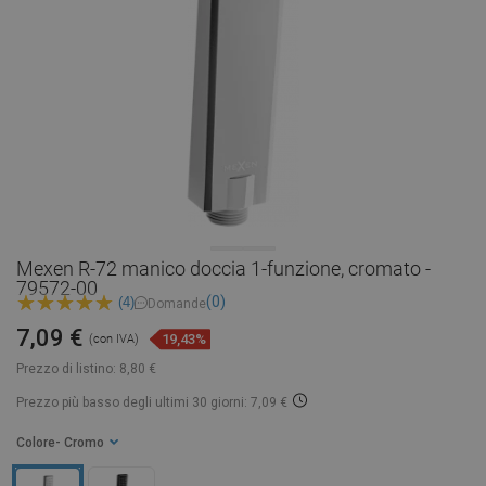
Mexen R-72 manico doccia 1-funzione, cromato -
79572-00
(0)
(4)
Domande
7,09 €
19,43%
(con IVA)
Prezzo di listino:
8,80 €
Prezzo più basso degli ultimi 30 giorni: 7,09 €
Colore
- Cromo