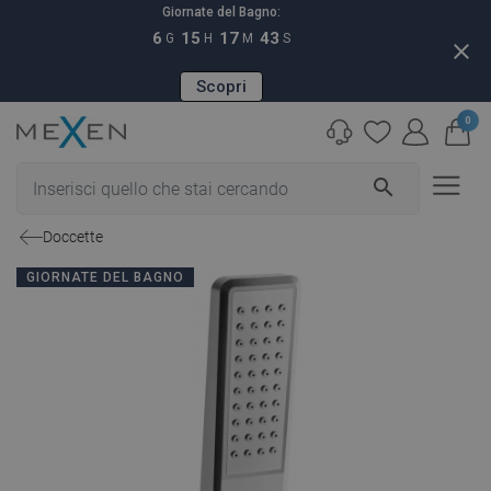
Giornate del Bagno:
6
15
17
42
G
H
M
S
close
Scopri
0
search
Doccette
GIORNATE DEL BAGNO