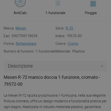
AntiCalc
1-funzionale
Pioggia
Marca:
Mexen
Serie:
R-72
Ean:
5907709118539
Indice:
79572-00
Forma:
Rettangolare
Colore:
Cromo
Numero di funzioni:
1-funzionale
Materiale:
Plastica
Descrizione
Mexen R-72 manico doccia 1-funzione, cromato -
79572-00
La Mexen R-72 rączka prysznicowa 1-funkcyjna, nella sua elegante
finitura cromata, offre un design moderno e funzionalità pratica per
ogni bagno. Realizzata in robusto materiale plastico, garantisce