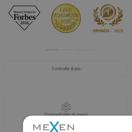
Controlla di più
Disponibilità di merci
I nostri prodotti ti stanno aspettando in
un moderno magazzino.Sempre pronto