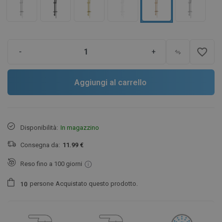
favorite_border
-
+
Aggiungi al carrello
Disponibilità:
In magazzino
Consegna da:
11.99 €
Reso fino a 100 giorni
persone
Acquistato questo prodotto.
1
0