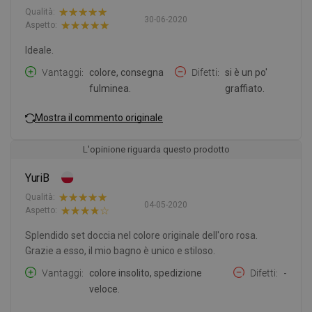
Qualità:
30-06-2020
Aspetto:
Ideale.
Vantaggi
colore, consegna
Difetti
si è un po'
fulminea.
graffiato.
Mostra il commento originale
L'opinione riguarda questo prodotto
YuriB
Qualità:
04-05-2020
Aspetto:
Splendido set doccia nel colore originale dell'oro rosa.
Grazie a esso, il mio bagno è unico e stiloso.
Vantaggi
colore insolito, spedizione
Difetti
-
veloce.