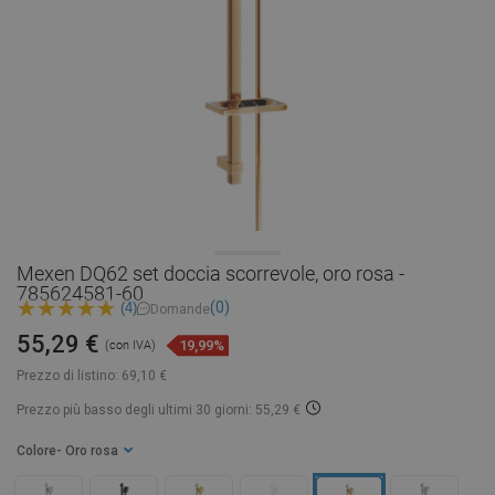
Mexen DQ62 set doccia scorrevole, oro rosa -
785624581-60
(0)
(4)
Domande
55,29 €
19,99%
(con IVA)
Prezzo di listino:
69,10 €
Prezzo più basso degli ultimi 30 giorni: 55,29 €
Colore
- Oro rosa