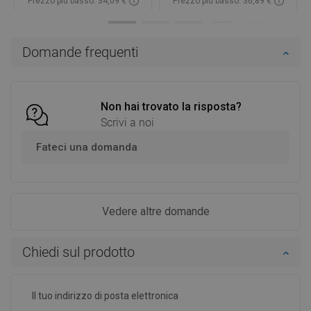
Prezzo più basso: 34,09 €
Prezzo più basso: 36,89 €
Disponibilità:
In magazzino
Disponibilità:
In magazzino
Aggiungi al carrello
Aggiungi al carrello
Domande frequenti
Confrontare
favorite_border
Preferito
Confrontare
favorite_border
Preferito
Non hai trovato la risposta?
Scrivi a noi
Fateci una domanda
Vedere altre domande
Chiedi sul prodotto