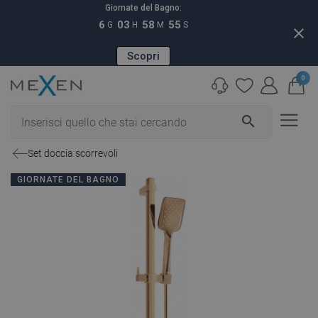
Giornate del Bagno:
6
03
58
54
G
H
M
S
close
Scopri
0
search
Set doccia scorrevoli
GIORNATE DEL BAGNO