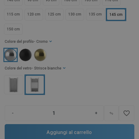
140 cm
90 cm
95 cm
100 cm
105 cm
110 cm
115 cm
120 cm
125 cm
130 cm
135 cm
145 cm
150 cm
Colore del profilo
- Cromo
Colore del vetro
- Strisce bianche
favorite_border
-
+
Aggiungi al carrello