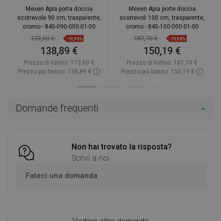
Mexen Apia porta doccia
Mexen Apia porte doccia
scorrevole 90 cm, trasparente,
scorrevoli 100 cm, trasparente,
cromo - 845-090-000-01-00
cromo - 845-100-000-01-00
173,60 €
187,70 €
-19,99%
-19,98%
138,89 €
150,19 €
Prezzo di listino:
173,60 €
Prezzo di listino:
187,70 €
Prezzo più basso: 138,89 €
Prezzo più basso: 150,19 €
Disponibilità:
In magazzino
Disponibilità:
In magazzino
Aggiungi al carrello
Aggiungi al carrello
Domande frequenti
Confrontare
favorite_border
Preferito
Confrontare
favorite_border
Preferito
Non hai trovato la risposta?
Scrivi a noi
Fateci una domanda