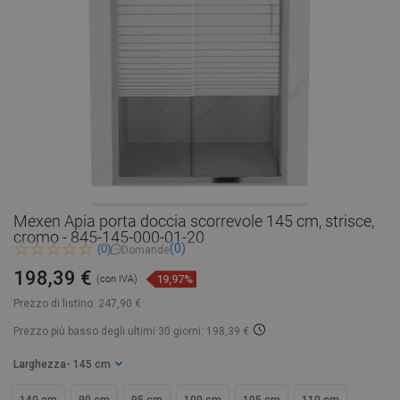
Mexen Apia porta doccia scorrevole 145 cm, strisce,
cromo - 845-145-000-01-20
(0)
(0)
Domande
198,39 €
19,97%
(con IVA)
Prezzo di listino:
247,90 €
Prezzo più basso degli ultimi 30 giorni: 198,39 €
Larghezza
- 145 cm