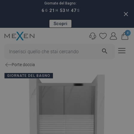
Giornate del Bagno:
6
21
53
46
G
H
M
S
close
Scopri
0
search
Porte doccia
GIORNATE DEL BAGNO