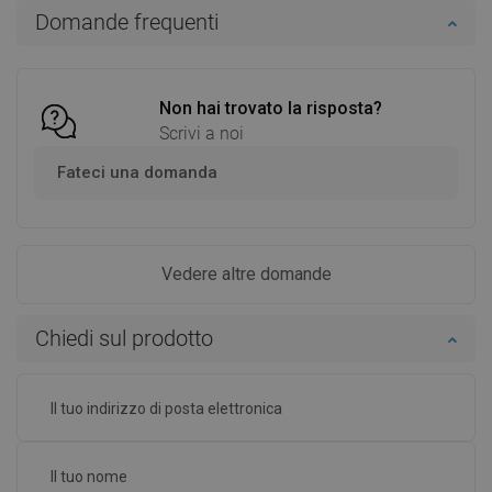
Aggiungi al carrello
Aggiungi al carrello
Domande frequenti
Confrontare
favorite_border
Preferito
Confrontare
favorite_border
Preferito
Non hai trovato la risposta?
Scrivi a noi
Fateci una domanda
Vedere altre domande
Chiedi sul prodotto