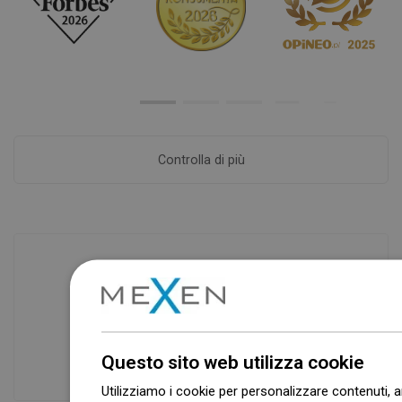
Controlla di più
Disponibilità di merci
I nostri prodotti ti stanno aspettando in
un moderno magazzino.Sempre pronto
Questo sito web utilizza cookie
a spedire!
Utilizziamo i cookie per personalizzare contenuti, a