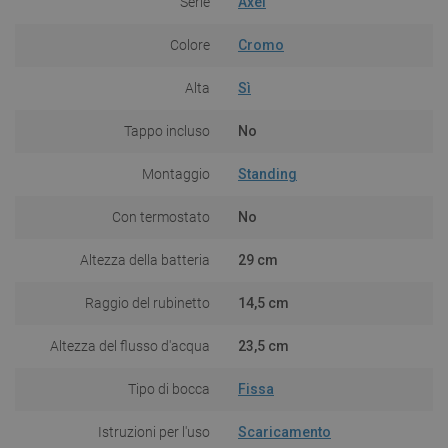
Serie
Axel
Colore
Cromo
Alta
Sì
Tappo incluso
No
Montaggio
Standing
Con termostato
No
Altezza della batteria
29 cm
Raggio del rubinetto
14,5 cm
Altezza del flusso d'acqua
23,5 cm
Tipo di bocca
Fissa
Istruzioni per l'uso
Scaricamento