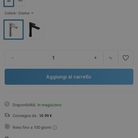
No
Sì
Colore
- Cromo
favorite_border
-
+
Aggiungi al carrello
Disponibilità:
In magazzino
Consegna da:
10.99 €
Reso fino a 100 giorni