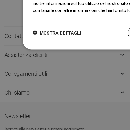
inoltre informazioni sul tuo utilizzo del nostro sito 
combinarle con altre informazioni che hai fornito lo
Dowiedz się więcej
MOSTRA DETTAGLI
Contatto rapido

Assistenza clienti

Collegamenti utili

Chi siamo

Newsletter
Iscriviti alla newsletter e rimani aggiornato.