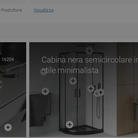
Produttore
Visualizza
Cabina nera semicircolare i
16204
stile minimalista