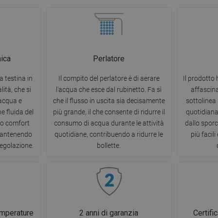
mica
Perlatore
a testina in
Il compito del perlatore è di aerare
Il prodotto 
ità, che si
l'acqua che esce dal rubinetto. Fa sì
affascina
'acqua e
che il flusso in uscita sia decisamente
sottolinea 
e fluida del
più grande, il che consente di ridurre il
quotidiana 
to comfort
consumo di acqua durante le attività
dallo spor
mantenendo
quotidiane, contribuendo a ridurre le
più facil
 regolazione.
bollette.
emperature
2 anni di garanzia
Certifi