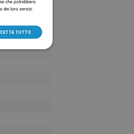
alisi che potrebbero
 dei loro servizi.
SLOVAK
LITHUANIAN
ROMANIAN
CETTA TUTTO
HUNGARIAN
FRENCH
ITALIAN
SPANISH
UKRAINIAN
BULGARIAN
ESTONIAN
DUTCH
LATVIAN
DANISH