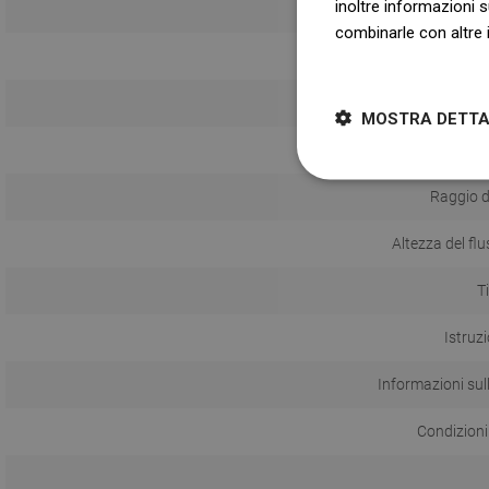
inoltre informazioni s
Ta
combinarle con altre i
Dowiedz się więcej
Con
MOSTRA DETTA
Altezza de
Raggio d
Altezza del fl
T
Istruzi
Informazioni sul
Condizioni