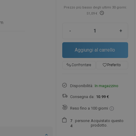
Prezzo più basso degli ultimi 30 giorni:
51,09 €
cm
-
+
Aggiungi al carrello
favorite_border
Preferito
Confrontare
Disponibilità:
In magazzino
Consegna da:
10.99 €
Reso fino a 100 giorni
persone
Acquistato questo
7
prodotto.
4