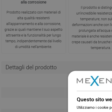
alla corrosione
Il prodotto si distin
Prodotto realizzato con materiali di
un'incredibile resistenza
alta qualità resistenti
temperature, non s
all'appannamento e alla corrosione,
deformazioni anche con l'
grazie ai quali mantiene il suo aspetto
prolungata all'acqua c
attraente e la funzionalità per lungo
materiale è anche resisten
tempo, indipendentemente dal livello
crepe causati da brusche v
di umidità nell'ambiente.
temperatura.
Dettagli del prodotto
Questo sito we
Utilizziamo i cookie p