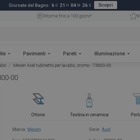
Scopri
6
21
04
25
Giornate del Bagno:
G
H
M
S
Ritorna fino a 100 giorni*
R
lle
Pavimenti
Pareti
Illuminazione
vabo
Mexen Axel rubinetto per lavabo, cromo - 73800-00
800-00
Ottone
Testina in ceramica
Perl
Marca:
Mexen
Serie:
Axel