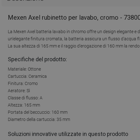
Mexen Axel rubinetto per lavabo, cromo - 7380
La Mexen Axel batteria lavabo in chromo offre un design elegante e du
un'elegante finitura cromata, la batteria assicura un flusso d'acqua flu
La sua altezza di 165 mm e il raggio d'erogazione di 160 mm la rend
Specifiche del prodotto:
Materiale: Ottone
Cartuccia: Ceramica
Finitura: Cromo
Aeratore: Sì
Classe di flusso: A
Altezza: 165 mm
Portata del beccuccio: 160 mm
Diametro della cartuccia: 35 mm
Soluzioni innovative utilizzate in questo prodotto