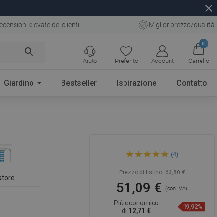
close
ecensioni elevate dei clienti
Miglior prezzo/qualità
0
search
Aiuto
Preferito
Account
Carrello
Giardino
Bestseller
Ispirazione
Contatto
Mexen Axel rubinetto per
(4)
lavabo, cromo - 73800-00
Prezzo di listino:
63,80 €
atore
51,09 €
(con IVA)
Più economico
19,92%
di
12,71 €