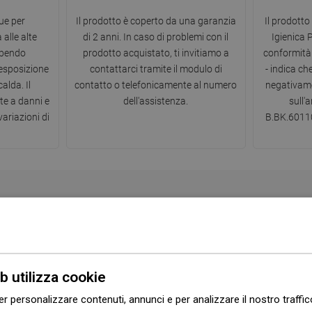
gue per
Il prodotto è coperto da una garanzia
Il prodotto
 alle alte
di 2 anni. In caso di problemi con il
Igienica 
ubendo
prodotto acquistato, ti invitiamo a
conformità 
esposizione
contattarci tramite il modulo di
- indica ch
alda. Il
contatto o telefonicamente al numero
negativame
te a danni e
dell'assistenza.
sull'
ariazioni di
B.BK.60110
Serie
Axel
Colore
Cromo
b utilizza cookie
Alta
No
er personalizzare contenuti, annunci e per analizzare il nostro traffi