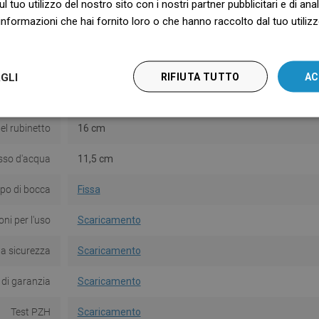
ul tuo utilizzo del nostro sito con i nostri partner pubblicitari e di an
ppo incluso
No
nformazioni che hai fornito loro o che hanno raccolto dal tuo utilizzo
Montaggio
Standing
 termostato
No
GLI
RIFIUTA TUTTO
AC
lla batteria
16,5 cm
el rubinetto
16 cm
usso d'acqua
11,5 cm
ipo di bocca
Fissa
oni per l'uso
Scaricamento
la sicurezza
Scaricamento
 di garanzia
Scaricamento
Test PZH
Scaricamento