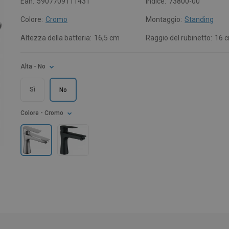
Ean:
5907709111431
Indice:
73800-00
Colore:
Cromo
Montaggio:
Standing
Altezza della batteria:
16,5 cm
Raggio del rubinetto:
16 
Alta
- No
Sì
No
Colore
- Cromo