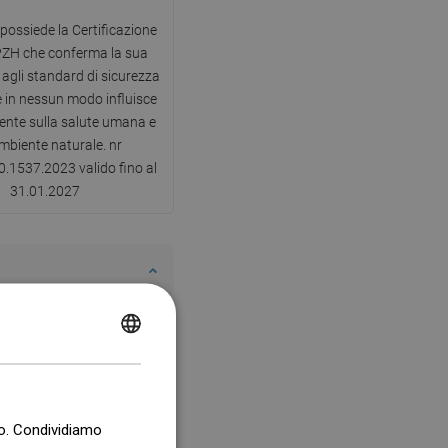
 possiede la Certificazione
PZH che conferma la sua
agli standard di sicurezza
e in nessun modo influisce
nte sulla salute umana e
ambiente naturale. nr
.1537.2023 valido fino al
31.01.2027
POLISH
CZECH
GERMAN
co. Condividiamo
ENGLISH