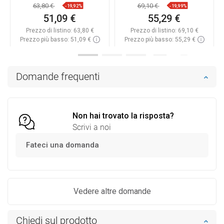
63,80 €
69,10 €
-19,92%
-19,99%
51,09 €
55,29 €
Prezzo di listino:
63,80 €
Prezzo di listino:
69,10 €
Prezzo più basso: 51,09 €
Prezzo più basso: 55,29 €
Disponibilità:
In magazzino
Disponibilità:
In magazzino
Aggiungi al carrello
Aggiungi al carrello
Domande frequenti
Confrontare
favorite_border
Preferito
Confrontare
favorite_border
Preferito
Non hai trovato la risposta?
Scrivi a noi
Fateci una domanda
Vedere altre domande
Chiedi sul prodotto