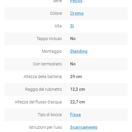
Serie
Pecos
Colore
Cromo
Alta
Sì
Tappo incluso
No
Montaggio
Standing
Con termostato
No
Altezza della batteria
29 cm
Raggio del rubinetto
12,3 cm
Altezza del flusso d'acqua
22,7 cm
Tipo di bocca
Fissa
Istruzioni per l'uso
Scaricamento