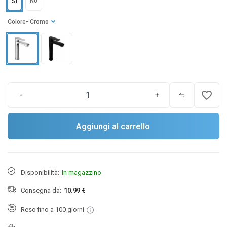
No
Sì
Colore
- Cromo
favorite_border
-
+
Aggiungi al carrello
Disponibilità:
In magazzino
Consegna da:
10.99 €
Reso fino a 100 giorni