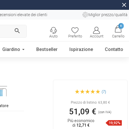
close
ecensioni elevate dei clienti
Miglior prezzo/qualità
0
search
Aiuto
Preferito
Account
Carrello
Giardino
Bestseller
Ispirazione
Contatto
Mexen Pecos rubinetto da
(7)
lavabo, cromo - 72700-00
Prezzo di listino:
63,80 €
atore
51,09 €
(con IVA)
Più economico
19,92%
di
12,71 €