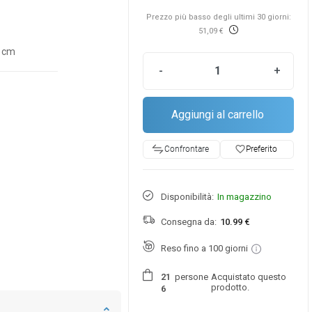
Prezzo più basso degli ultimi 30 giorni:
51,09 €
3 cm
-
+
Aggiungi al carrello
favorite_border
Preferito
Confrontare
Disponibilità:
In magazzino
Consegna da:
10.99 €
Reso fino a 100 giorni
persone
Acquistato questo
2
1
prodotto.
6