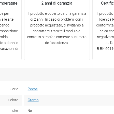
emperature
2 anni di garanzia
Certifi
gue per
Il prodotto è coperto da una garanzia
Il prodotto
 alle alte
di 2 anni. In caso di problemi con il
Igienica 
ubendo
prodotto acquistato, ti invitiamo a
conformità 
esposizione
contattarci tramite il modulo di
- indica ch
alda. Il
contatto o telefonicamente al numero
negativame
te a danni e
dell'assistenza.
sull'
ariazioni di
B.BK.60110
Serie
Pecos
Colore
Cromo
Alta
No