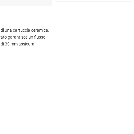
a di una cartuccia ceramica,
grato garantisce un flusso
a di 35 mm assicura