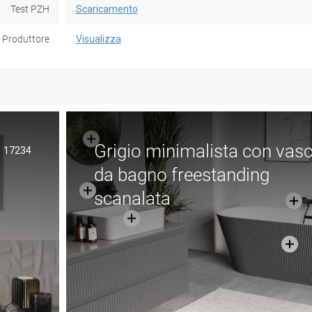
Test PZH
Scaricamento
Produttore
Visualizza
Grigio minimalista con vas
17234
da bagno freestanding
scanalata