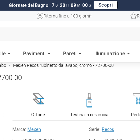
Scopri
7
20
08
59
Giornate del Bagno:
G
H
M
S
Ritorna fino a 100 giorni*
R
lle
Pavimenti
Pareti
Illuminazione
vabo
Mexen Pecos rubinetto da lavabo, cromo - 72700-00
2700-00
Ottone
Testina in ceramica
Perl
Marca:
Mexen
Serie:
Pecos