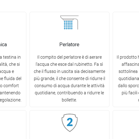
mica
Perlatore
a testina in
Il compito del perlatore è di aerare
Il prodotto 
ità, che si
l'acqua che esce dal rubinetto. Fa sì
affascina
'acqua e
che il flusso in uscita sia decisamente
sottolinea 
e fluida del
più grande, il che consente di ridurre il
quotidiana 
to comfort
consumo di acqua durante le attività
dallo spor
mantenendo
quotidiane, contribuendo a ridurre le
più facil
 regolazione.
bollette.