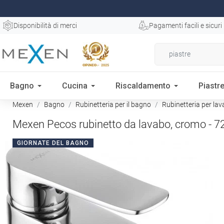
Disponibilità di merci
Pagamenti facili e sicuri
Bagno
Cucina
Riscaldamento
Piastre
Mexen
Bagno
Rubinetteria per il bagno
Rubinetteria per la
Mexen Pecos rubinetto da lavabo, cromo - 7
GIORNATE DEL BAGNO