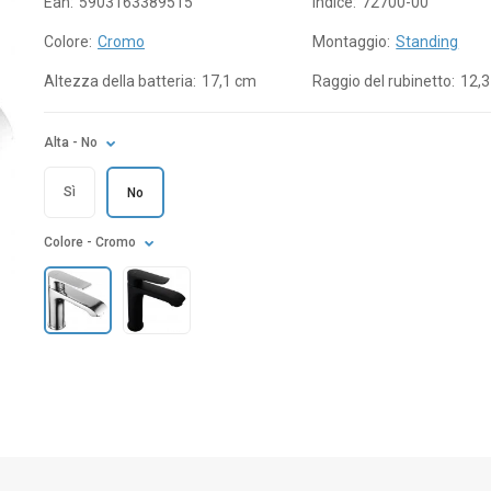
Ean:
5903163389515
Indice:
72700-00
Colore:
Cromo
Montaggio:
Standing
Altezza della batteria:
17,1 cm
Raggio del rubinetto:
12,
Alta
- No
Sì
No
Colore
- Cromo