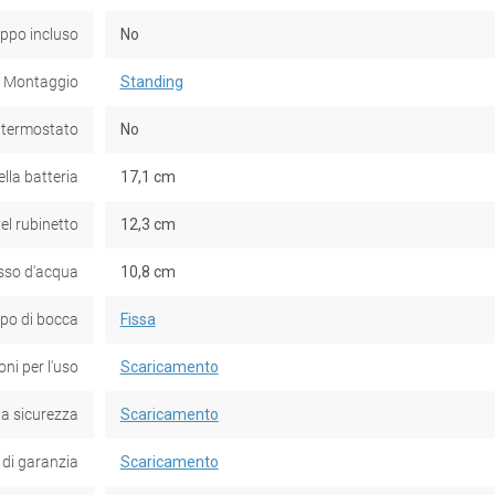
ppo incluso
No
Montaggio
Standing
 termostato
No
lla batteria
17,1 cm
el rubinetto
12,3 cm
usso d'acqua
10,8 cm
ipo di bocca
Fissa
oni per l'uso
Scaricamento
la sicurezza
Scaricamento
 di garanzia
Scaricamento