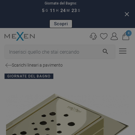
Giornate del Bagno:
5
11
24
22
G
H
M
S
close
Scopri
0
search
Scarichi lineari a pavimento
GIORNATE DEL BAGNO