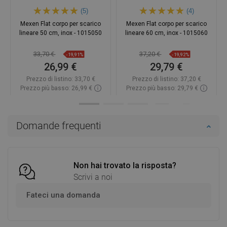
(5)
(4)
Mexen Flat corpo per scarico
Mexen Flat corpo per scarico
lineare 50 cm, inox - 1015050
lineare 60 cm, inox - 1015060
33,70 €
37,20 €
-19,91%
-19,92%
26,99 €
29,79 €
Prezzo di listino:
33,70 €
Prezzo di listino:
37,20 €
Prezzo più basso: 26,99 €
Prezzo più basso: 29,79 €
Disponibilità:
In magazzino
Disponibilità:
In magazzino
Aggiungi al carrello
Aggiungi al carrello
Domande frequenti
Confrontare
favorite_border
Preferito
Confrontare
favorite_border
Preferito
Non hai trovato la risposta?
Scrivi a noi
Fateci una domanda