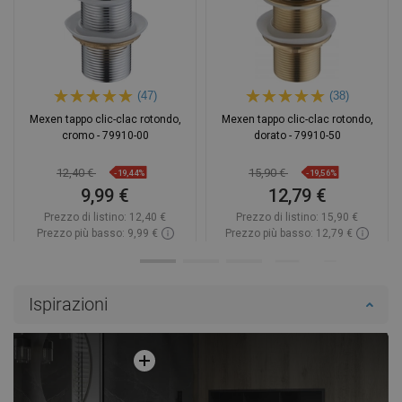
(47)
(38)
Mexen tappo clic-clac rotondo,
Mexen tappo clic-clac rotondo,
cromo - 79910-00
dorato - 79910-50
12,40 €
15,90 €
-19,44%
-19,56%
9,99 €
12,79 €
Prezzo di listino:
12,40 €
Prezzo di listino:
15,90 €
Prezzo più basso: 9,99 €
Prezzo più basso: 12,79 €
Disponibilità:
In magazzino
Disponibilità:
In magazzino
Aggiungi al carrello
Aggiungi al carrello
Ispirazioni
Confrontare
favorite_border
Preferito
Confrontare
favorite_border
Preferito