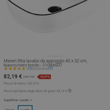
Mexen Rita lavabo da appoggio 45 x 32 cm,
bianco/nero bordo - 21084507
(0)
(10)
Domande
82,19 €
19,97%
(con IVA)
Prezzo di listino:
102,70 €
Prezzo più basso degli ultimi 30 giorni: 82,19 €
Superficie
- Lucido