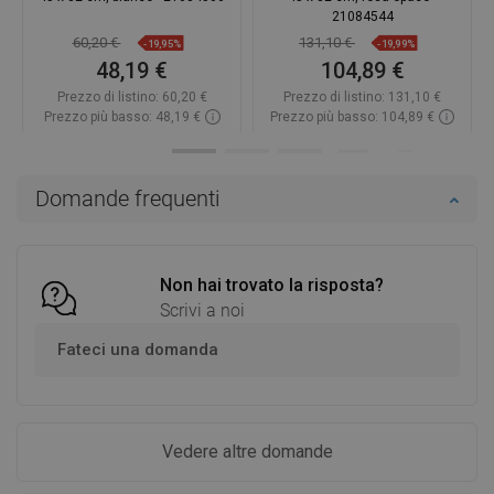
21084544
60,20 €
131,10 €
-19,95%
-19,99%
48,19 €
104,89 €
Prezzo di listino:
60,20 €
Prezzo di listino:
131,10 €
Prezzo più basso: 48,19 €
Prezzo più basso: 104,89 €
Disponibilità:
In magazzino
Disponibilità:
In magazzino
Aggiungi al carrello
Aggiungi al carrello
Domande frequenti
Confrontare
favorite_border
Preferito
Confrontare
favorite_border
Preferito
Non hai trovato la risposta?
Scrivi a noi
Fateci una domanda
Vedere altre domande