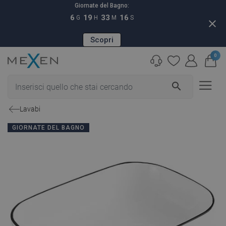
Giornate del Bagno:
6
19
33
15
G
H
M
S
close
Scopri
0
search
Lavabi
GIORNATE DEL BAGNO