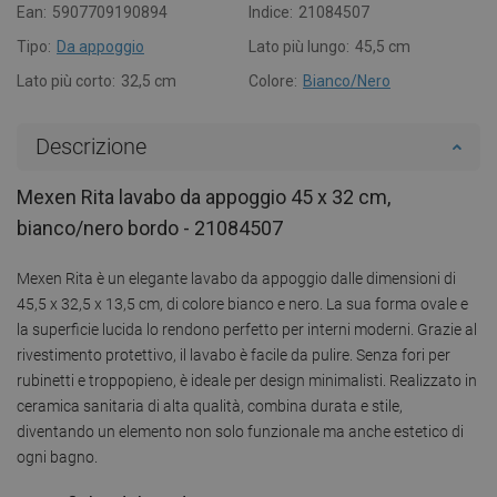
Ean:
5907709190894
Indice:
21084507
Tipo:
Da appoggio
Lato più lungo:
45,5 cm
Lato più corto:
32,5 cm
Colore:
Bianco/Nero
Descrizione
Mexen Rita lavabo da appoggio 45 x 32 cm,
bianco/nero bordo - 21084507
Mexen Rita è un elegante lavabo da appoggio dalle dimensioni di
45,5 x 32,5 x 13,5 cm, di colore bianco e nero. La sua forma ovale e
la superficie lucida lo rendono perfetto per interni moderni. Grazie al
rivestimento protettivo, il lavabo è facile da pulire. Senza fori per
rubinetti e troppopieno, è ideale per design minimalisti. Realizzato in
ceramica sanitaria di alta qualità, combina durata e stile,
diventando un elemento non solo funzionale ma anche estetico di
ogni bagno.