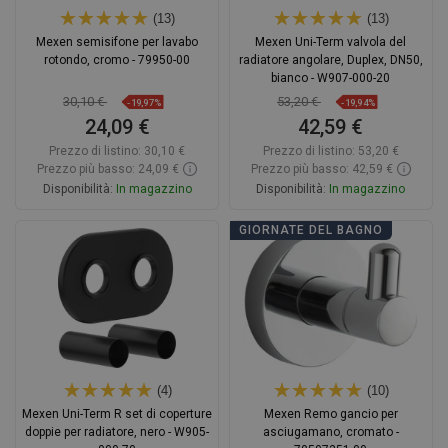
(13)
(13)
Mexen semisifone per lavabo
Mexen Uni-Term valvola del
rotondo, cromo - 79950-00
radiatore angolare, Duplex, DN50,
bianco - W907-000-20
30,10 €
53,20 €
-19,97%
-19,94%
24,09 €
42,59 €
Prezzo di listino:
30,10 €
Prezzo di listino:
53,20 €
Prezzo più basso: 24,09 €
Prezzo più basso: 42,59 €
Disponibilità:
In magazzino
Disponibilità:
In magazzino
Aggiungi al carrello
Aggiungi al carrello
GIORNATE DEL BAGNO
Confrontare
favorite_border
Preferito
Confrontare
favorite_border
Preferito
(4)
(10)
Mexen Uni-Term R set di coperture
Mexen Remo gancio per
doppie per radiatore, nero - W905-
asciugamano, cromato -