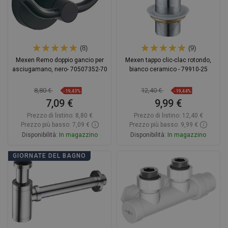
(8)
(9)
Mexen Remo doppio gancio per
Mexen tappo clic-clac rotondo,
asciugamano, nero- 70507352-70
bianco ceramico - 79910-25
8,80 €
12,40 €
-19,43%
-19,44%
7,09 €
9,99 €
Prezzo di listino:
8,80 €
Prezzo di listino:
12,40 €
Prezzo più basso: 7,09 €
Prezzo più basso: 9,99 €
Disponibilità:
In magazzino
Disponibilità:
In magazzino
Aggiungi al carrello
Aggiungi al carrello
GIORNATE DEL BAGNO
Confrontare
favorite_border
Preferito
Confrontare
favorite_border
Preferito