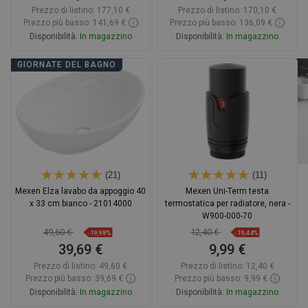
Prezzo di listino:
177,10 €
Prezzo di listino:
170,10 €
Prezzo più basso: 141,69 €
Prezzo più basso: 136,09 €
Disponibilità:
In magazzino
Disponibilità:
In magazzino
Aggiungi al carrello
Aggiungi al carrello
GIORNATE DEL BAGNO
Confrontare
favorite_border
Preferito
Confrontare
favorite_border
Preferito
(21)
(11)
Mexen Elza lavabo da appoggio 40
Mexen Uni-Term testa
x 33 cm bianco - 21014000
termostatica per radiatore, nera -
W900-000-70
49,60 €
12,40 €
-19,98%
-19,44%
39,69 €
9,99 €
Prezzo di listino:
49,60 €
Prezzo di listino:
12,40 €
Prezzo più basso: 39,69 €
Prezzo più basso: 9,99 €
Disponibilità:
In magazzino
Disponibilità:
In magazzino