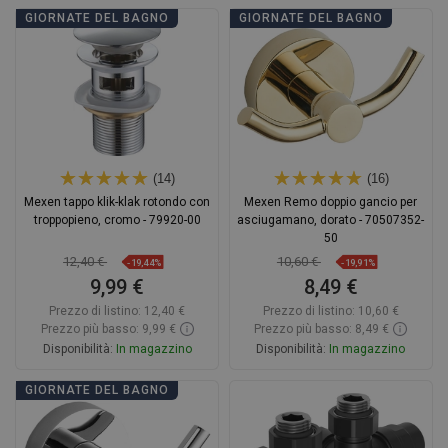
Aggiungi al carrello
Aggiungi al carrello
GIORNATE DEL BAGNO
GIORNATE DEL BAGNO
Confrontare
favorite_border
Preferito
Confrontare
favorite_border
Preferito
(14)
(16)
Mexen tappo klik-klak rotondo con
Mexen Remo doppio gancio per
troppopieno, cromo - 79920-00
asciugamano, dorato - 70507352-
50
12,40 €
10,60 €
-19,44%
-19,91%
9,99 €
8,49 €
Prezzo di listino:
12,40 €
Prezzo di listino:
10,60 €
Prezzo più basso: 9,99 €
Prezzo più basso: 8,49 €
Disponibilità:
In magazzino
Disponibilità:
In magazzino
Aggiungi al carrello
Aggiungi al carrello
GIORNATE DEL BAGNO
Confrontare
favorite_border
Preferito
Confrontare
favorite_border
Preferito