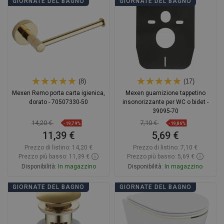
Aggiungi al carrello
Aggiungi al carrello
GIORNATE DEL BAGNO
GIORNATE DEL BAGNO
Confrontare
favorite_border
Preferito
Confrontare
favorite_border
Preferito
(8)
(17)
Mexen Remo porta carta igienica,
Mexen guarnizione tappetino
dorato - 70507330-50
insonorizzante per WC o bidet -
39095-70
14,20 €
7,10 €
-19,79%
-19,86%
11,39 €
5,69 €
Prezzo di listino:
14,20 €
Prezzo di listino:
7,10 €
Prezzo più basso: 11,39 €
Prezzo più basso: 5,69 €
Disponibilità:
In magazzino
Disponibilità:
In magazzino
Aggiungi al carrello
Aggiungi al carrello
GIORNATE DEL BAGNO
GIORNATE DEL BAGNO
Confrontare
favorite_border
Preferito
Confrontare
favorite_border
Preferito