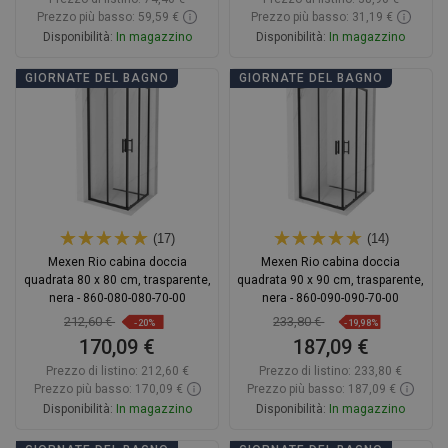
Prezzo più basso: 59,59 €
Prezzo più basso: 31,19 €
Disponibilità:
In magazzino
Disponibilità:
In magazzino
Aggiungi al carrello
Aggiungi al carrello
GIORNATE DEL BAGNO
GIORNATE DEL BAGNO
Confrontare
favorite_border
Preferito
Confrontare
favorite_border
Preferito
(17)
(14)
Mexen Rio cabina doccia
Mexen Rio cabina doccia
quadrata 80 x 80 cm, trasparente,
quadrata 90 x 90 cm, trasparente,
nera - 860-080-080-70-00
nera - 860-090-090-70-00
212,60 €
233,80 €
-20%
-19,98%
170,09 €
187,09 €
Prezzo di listino:
212,60 €
Prezzo di listino:
233,80 €
Prezzo più basso: 170,09 €
Prezzo più basso: 187,09 €
Disponibilità:
In magazzino
Disponibilità:
In magazzino