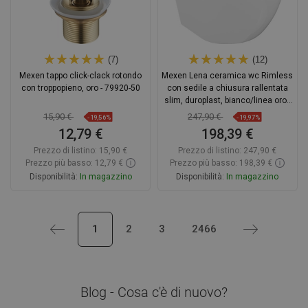
(7)
(12)
Mexen tappo click-clack rotondo
Mexen Lena ceramica wc Rimless
con troppopieno, oro - 79920-50
con sedile a chiusura rallentata
slim, duroplast, bianco/linea oro -
30224005
15,90 €
247,90 €
-19,56%
-19,97%
12,79 €
198,39 €
Prezzo di listino:
15,90 €
Prezzo di listino:
247,90 €
Prezzo più basso: 12,79 €
Prezzo più basso: 198,39 €
Disponibilità:
In magazzino
Disponibilità:
In magazzino
Aggiungi al carrello
Aggiungi al carrello
Precedente
1
2
3
2466
Successivo
Confrontare
favorite_border
Preferito
Confrontare
favorite_border
Preferito
Blog - Cosa c'è di nuovo?