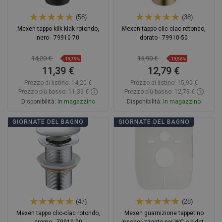
(58)
(38)
Mexen tappo klik-klak rotondo,
Mexen tappo clic-clac rotondo,
nero - 79910-70
dorato - 79910-50
14,20 €
15,90 €
-19,79%
-19,56%
11,39 €
12,79 €
Prezzo di listino:
14,20 €
Prezzo di listino:
15,90 €
Prezzo più basso: 11,39 €
Prezzo più basso: 12,79 €
Disponibilità:
In magazzino
Disponibilità:
In magazzino
Aggiungi al carrello
Aggiungi al carrello
GIORNATE DEL BAGNO
GIORNATE DEL BAGNO
Confrontare
favorite_border
Preferito
Confrontare
favorite_border
Preferito
(47)
(28)
Mexen tappo clic-clac rotondo,
Mexen guarnizione tappetino