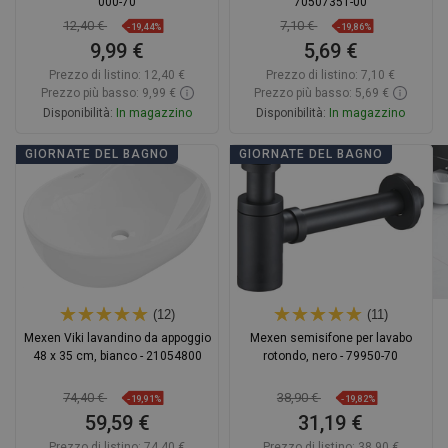
000-70
70507351-00
12,40 €
7,10 €
-19,44%
-19,86%
9,99 €
5,69 €
Prezzo di listino:
12,40 €
Prezzo di listino:
7,10 €
Prezzo più basso: 9,99 €
Prezzo più basso: 5,69 €
Disponibilità:
In magazzino
Disponibilità:
In magazzino
Aggiungi al carrello
Aggiungi al carrello
GIORNATE DEL BAGNO
GIORNATE DEL BAGNO
Confrontare
favorite_border
Preferito
Confrontare
favorite_border
Preferito
(12)
(11)
Mexen Viki lavandino da appoggio
Mexen semisifone per lavabo
48 x 35 cm, bianco - 21054800
rotondo, nero - 79950-70
74,40 €
38,90 €
-19,91%
-19,82%
59,59 €
31,19 €
Prezzo di listino:
74,40 €
Prezzo di listino:
38,90 €