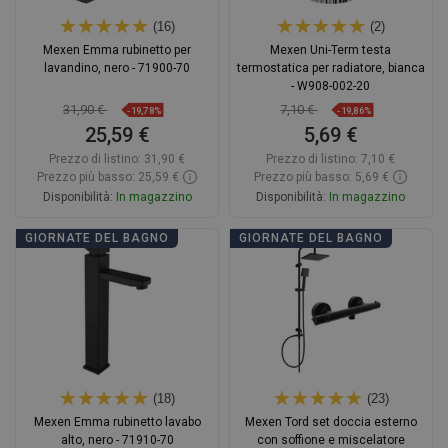
(16)
(2)
Mexen Emma rubinetto per
Mexen Uni-Term testa
lavandino, nero - 71900-70
termostatica per radiatore, bianca
- W908-002-20
31,90 €
7,10 €
-19,78%
-19,86%
25,59 €
5,69 €
Prezzo di listino:
31,90 €
Prezzo di listino:
7,10 €
Prezzo più basso: 25,59 €
Prezzo più basso: 5,69 €
Disponibilità:
In magazzino
Disponibilità:
In magazzino
Aggiungi al carrello
Aggiungi al carrello
GIORNATE DEL BAGNO
GIORNATE DEL BAGNO
Confrontare
favorite_border
Preferito
Confrontare
favorite_border
Preferito
(18)
(23)
Mexen Emma rubinetto lavabo
Mexen Tord set doccia esterno
alto, nero - 71910-70
con soffione e miscelatore