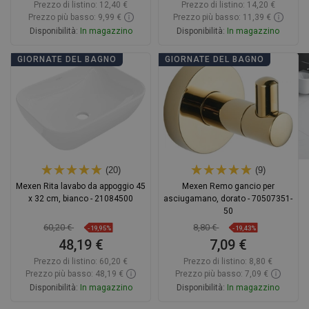
Prezzo di listino:
12,40 €
Prezzo di listino:
14,20 €
Prezzo più basso: 9,99 €
Prezzo più basso: 11,39 €
Disponibilità:
In magazzino
Disponibilità:
In magazzino
Aggiungi al carrello
Aggiungi al carrello
GIORNATE DEL BAGNO
GIORNATE DEL BAGNO
Confrontare
favorite_border
Preferito
Confrontare
favorite_border
Preferito
(20)
(9)
Mexen Rita lavabo da appoggio 45
Mexen Remo gancio per
x 32 cm, bianco - 21084500
asciugamano, dorato - 70507351-
50
60,20 €
8,80 €
-19,95%
-19,43%
48,19 €
7,09 €
Prezzo di listino:
60,20 €
Prezzo di listino:
8,80 €
Prezzo più basso: 48,19 €
Prezzo più basso: 7,09 €
Disponibilità:
In magazzino
Disponibilità:
In magazzino