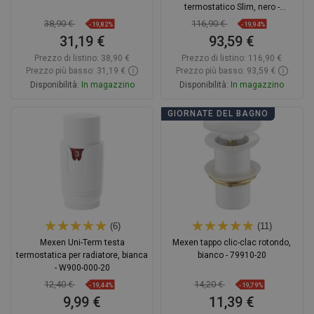
termostatico Slim, nero -
77105200-70
38,90 €
116,90 €
-19,82%
-19,94%
31,19 €
93,59 €
Prezzo di listino:
38,90 €
Prezzo di listino:
116,90 €
Prezzo più basso: 31,19 €
Prezzo più basso: 93,59 €
Disponibilità:
In magazzino
Disponibilità:
In magazzino
Aggiungi al carrello
Aggiungi al carrello
GIORNATE DEL BAGNO
Confrontare
favorite_border
Preferito
Confrontare
favorite_border
Preferito
(6)
(11)
Mexen Uni-Term testa
Mexen tappo clic-clac rotondo,
termostatica per radiatore, bianca
bianco - 79910-20
- W900-000-20
12,40 €
14,20 €
-19,44%
-19,79%
9,99 €
11,39 €