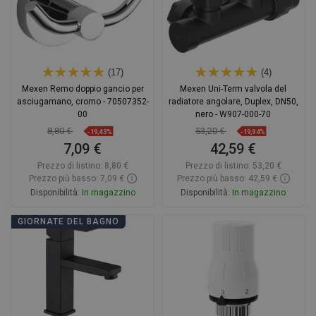
(17)
(4)
Mexen Remo doppio gancio per
Mexen Uni-Term valvola del
asciugamano, cromo - 70507352-
radiatore angolare, Duplex, DN50,
00
nero - W907-000-70
8,80 €
53,20 €
-19,43%
-19,94%
7,09 €
42,59 €
Prezzo di listino:
8,80 €
Prezzo di listino:
53,20 €
Prezzo più basso: 7,09 €
Prezzo più basso: 42,59 €
Disponibilità:
In magazzino
Disponibilità:
In magazzino
Aggiungi al carrello
Aggiungi al carrello
GIORNATE DEL BAGNO
Confrontare
favorite_border
Preferito
Confrontare
favorite_border
Preferito