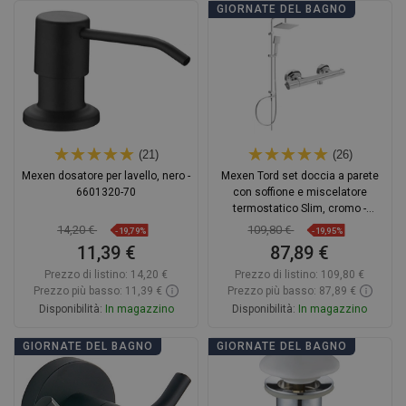
Aggiungi al carrello
Aggiungi al carrello
GIORNATE DEL BAGNO
Confrontare
favorite_border
Preferito
Confrontare
favorite_border
Preferito
(21)
(26)
Mexen dosatore per lavello, nero -
Mexen Tord set doccia a parete
6601320-70
con soffione e miscelatore
termostatico Slim, cromo -
77105200-00
14,20 €
109,80 €
-19,79%
-19,95%
11,39 €
87,89 €
Prezzo di listino:
14,20 €
Prezzo di listino:
109,80 €
Prezzo più basso: 11,39 €
Prezzo più basso: 87,89 €
Disponibilità:
In magazzino
Disponibilità:
In magazzino
Aggiungi al carrello
Aggiungi al carrello
GIORNATE DEL BAGNO
GIORNATE DEL BAGNO
Confrontare
favorite_border
Preferito
Confrontare
favorite_border
Preferito