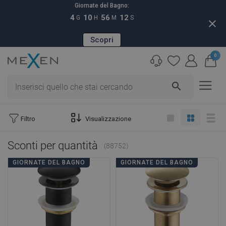
Giornate del Bagno:
4
10
56
11
G
H
M
S
close
Scopri
0
search
Filtro
Visualizzazione
Sconti per quantità
(88752)
GIORNATE DEL BAGNO
GIORNATE DEL BAGNO