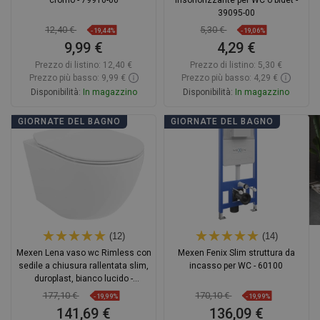
cromo - 79910-00
insonorizzante per WC o bidet -
39095-00
12,40 €
5,30 €
-19,44%
-19,06%
9,99 €
4,29 €
Prezzo di listino:
12,40 €
Prezzo di listino:
5,30 €
Prezzo più basso: 9,99 €
Prezzo più basso: 4,29 €
Disponibilità:
In magazzino
Disponibilità:
In magazzino
Aggiungi al carrello
Aggiungi al carrello
GIORNATE DEL BAGNO
GIORNATE DEL BAGNO
Confrontare
favorite_border
Preferito
Confrontare
favorite_border
Preferito
(12)
(14)
Mexen Lena vaso wc Rimless con
Mexen Fenix Slim struttura da
sedile a chiusura rallentata slim,
incasso per WC - 60100
duroplast, bianco lucido -
30224000
177,10 €
170,10 €
-19,99%
-19,99%
141,69 €
136,09 €