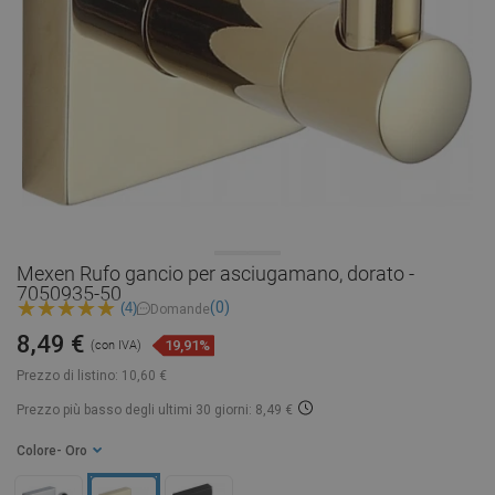
Mexen Rufo gancio per asciugamano, dorato -
7050935-50
(0)
(4)
Domande
8,49 €
19,91%
(con IVA)
Prezzo di listino:
10,60 €
Prezzo più basso degli ultimi 30 giorni: 8,49 €
Colore
- Oro