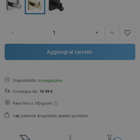
favorite_border
-
+
Aggiungi al carrello
Disponibilità:
In magazzino
Consegna da:
10.99 €
Reso fino a 100 giorni
persone
Acquistato questo prodotto.
1
4
0