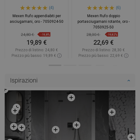
(4)
(6)
Mexen Rufo appendiabiti per
Mexen Rufo doppio
asciugamani, oro - 7050924-50
portasciugamani rotante, oro -
7050925-50
24,80 €
28,30 €
-19,8%
-19,82%
19,89 €
22,69 €
Prezzo di listino:
24,80 €
Prezzo di listino:
28,30 €
Prezzo più basso: 19,89 €
Prezzo più basso: 22,69 €
Disponibilità:
In magazzino
Disponibilità:
In magazzino
Aggiungi al carrello
Aggiungi al carrello
Ispirazioni
Confrontare
favorite_border
Preferito
Confrontare
favorite_border
Preferito