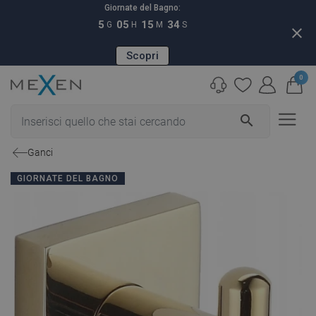
Giornate del Bagno:
5
05
15
33
G
H
M
S
close
Scopri
0
search
Ganci
GIORNATE DEL BAGNO