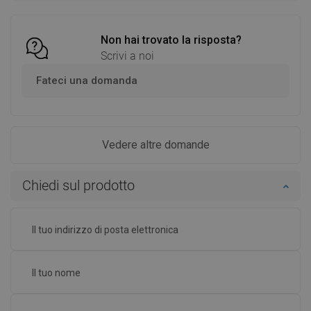
Confrontare
favorite_border
Preferito
Confrontare
favorite_border
Preferito
Non hai trovato la risposta?
Scrivi a noi
Fateci una domanda
Vedere altre domande
Chiedi sul prodotto