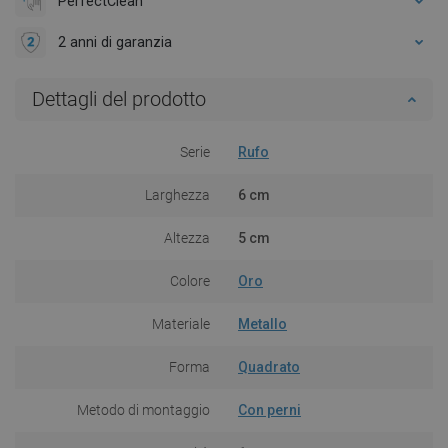
PerfectClean
2 anni di garanzia
Dettagli del prodotto
Serie
Rufo
Larghezza
6 cm
Altezza
5 cm
Colore
Oro
Materiale
Metallo
Forma
Quadrato
Metodo di montaggio
Con perni