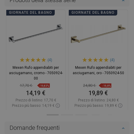
Prodotti della stessa serie
GIORNATE DEL BAGNO
GIORNATE DEL BAGNO
(4)
(4)
Mexen Rufo appendiabiti per
Mexen Rufo appendiabiti per
asciugamano, cromo - 7050924-
asciugamani, oro - 7050924-50
00
17,70 €
24,80 €
-19,83%
-19,8%
14,19 €
19,89 €
Prezzo di listino:
17,70 €
Prezzo di listino:
24,80 €
Prezzo più basso: 14,19 €
Prezzo più basso: 19,89 €
Disponibilità:
In magazzino
Disponibilità:
In magazzino
Aggiungi al carrello
Aggiungi al carrello
Domande frequenti