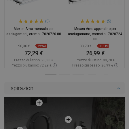
(5)
(5)
Mexen Arno mensola per
Mexen Arno appendino per
asciugamani, cromo - 7020720-00
asciugamano, cromato - 7020724-
00
90,30 €
33,70 €
-19,94%
-19,91%
72,29 €
26,99 €
Prezzo di listino:
90,30 €
Prezzo di listino:
33,70 €
Prezzo più basso: 72,29 €
Prezzo più basso: 26,99 €
Disponibilità:
In magazzino
Disponibilità:
In magazzino
Aggiungi al carrello
Aggiungi al carrello
Ispirazioni
Confrontare
favorite_border
Preferito
Confrontare
favorite_border
Preferito