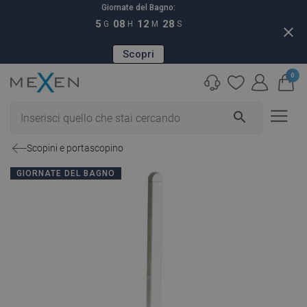
Giornate del Bagno:
5
08
12
27
G
H
M
S
close
Scopri
0
search
Scopini e portascopino
GIORNATE DEL BAGNO