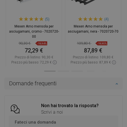
(5)
(4)
Mexen Arno mensola per
Mexen Arno mensola per
asciugamani, cromo - 7020720-
asciugamani, nera - 7020720-70
00
90,30 €
109,80 €
-19,94%
-19,95%
72,29 €
87,89 €
Prezzo di listino:
90,30 €
Prezzo di listino:
109,80 €
Prezzo più basso: 72,29 €
Prezzo più basso: 87,89 €
Disponibilità:
In magazzino
Disponibilità:
In magazzino
Aggiungi al carrello
Aggiungi al carrello
Domande frequenti
Confrontare
favorite_border
Preferito
Confrontare
favorite_border
Preferito
Non hai trovato la risposta?
Scrivi a noi
Fateci una domanda