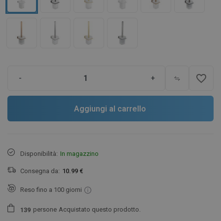
favorite_border
-
+
Aggiungi al carrello
Disponibilità:
In magazzino
Consegna da:
10.99 €
Reso fino a 100 giorni
persone
Acquistato questo prodotto.
1
3
9