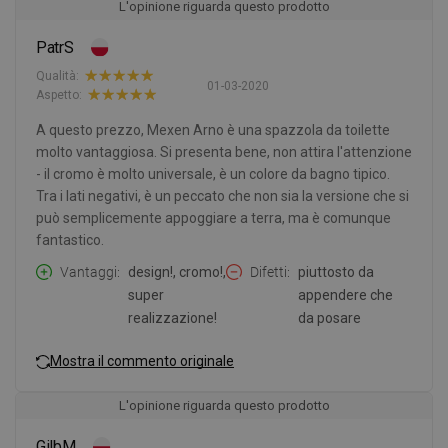
L'opinione riguarda questo prodotto
PatrS
Qualità:
01-03-2020
Aspetto:
A questo prezzo, Mexen Arno è una spazzola da toilette
molto vantaggiosa. Si presenta bene, non attira l'attenzione
- il cromo è molto universale, è un colore da bagno tipico.
Tra i lati negativi, è un peccato che non sia la versione che si
può semplicemente appoggiare a terra, ma è comunque
fantastico.
Vantaggi
design!, cromo!,
Difetti
piuttosto da
super
appendere che
realizzazione!
da posare
Mostra il commento originale
L'opinione riguarda questo prodotto
GilbM