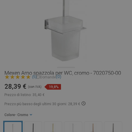
Mexen Arno spazzola per WC, cromo - 7020750-00
(0)
(5)
Domande
28,39 €
19,8%
(con IVA)
Prezzo di listino:
35,40 €
Prezzo più basso degli ultimi 30 giorni: 28,39 €
Colore
- Cromo