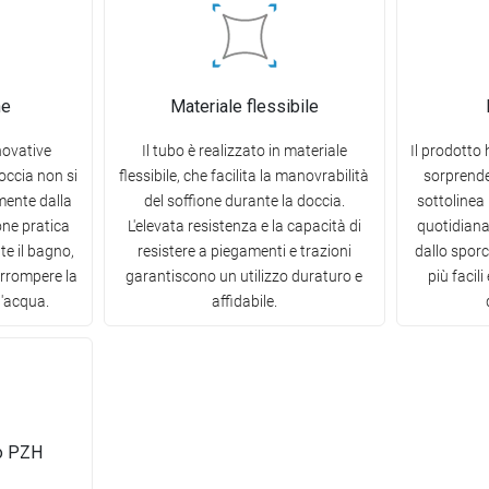
ne
Materiale flessibile
nnovative
Il tubo è realizzato in materiale
Il prodotto 
doccia non si
flessibile, che facilita la manovrabilità
sorprende
mente dalla
del soffione durante la doccia.
sottolinea 
one pratica
L'elevata resistenza e la capacità di
quotidiana 
e il bagno,
resistere a piegamenti e trazioni
dallo spor
errompere la
garantiscono un utilizzo duraturo e
più facil
d'acqua.
affidabile.
co PZH