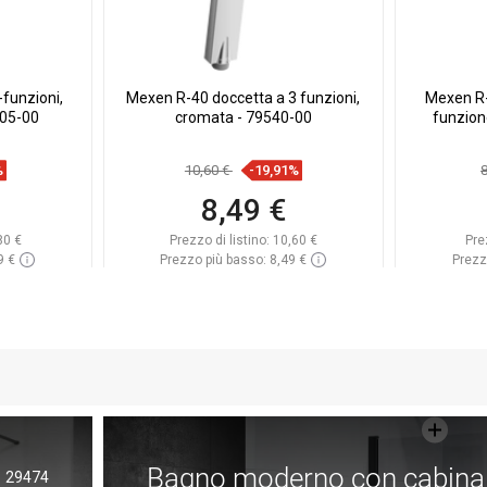
funzioni,
Mexen R-40 doccetta a 3 funzioni,
Mexen R-
505-00
cromata - 79540-00
funzion
%
10,60 €
-19,91%
8,49 €
80 €
Prezzo di listino:
10,60 €
Pre
9 €
Prezzo più basso: 8,49 €
Prezz
azzino
Disponibilità:
In magazzino
Dispon
rello
Aggiungi al carrello
A
eferito
Confrontare
favorite_border
Preferito
Confr
Bagno moderno con cabina
29474