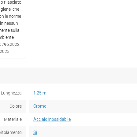
to rilasciato
 Igiene, che
on le norme
 in nessun
mente sulla
mbiente
.0796.2022
6.2025
Lunghezza
1,25 m
Colore
Cromo
Materiale
Acciaio inossidabile
vitolamento
Sì