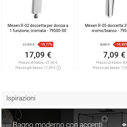
Mexen R-02 doccetta per doccia a
Mexen R-05 doccetta 3-
1 funzione, cromata - 79500-00
cromo/bianco - 79
21,30 €
-19,77%
8,80 €
-19,43
17,09 €
7,09 €
Prezzo di listino:
21,30 €
Prezzo di listino:
8,
Prezzo più basso: 17,09 €
Prezzo più basso: 7,0
Disponibilità:
In magazzino
Disponibilità:
In mag
Aggiungi al carrello
Aggiungi al car
Confrontare
favorite_border
Preferito
Confrontare
favorite_border
Pr
Ispirazioni
Bagno moderno con accenti