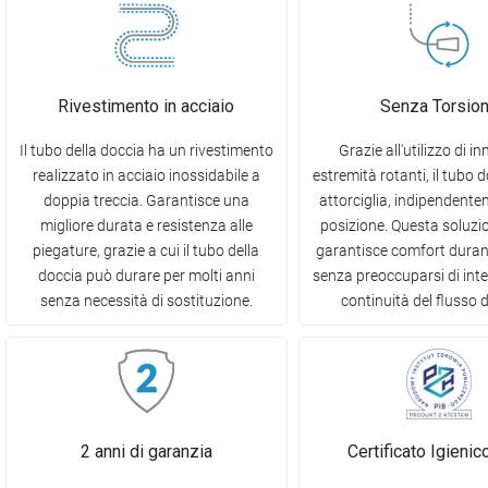
Rivestimento in acciaio
Senza Torsio
Il tubo della doccia ha un rivestimento
Grazie all'utilizzo di i
realizzato in acciaio inossidabile a
estremità rotanti, il tubo 
doppia treccia. Garantisce una
attorciglia, indipendente
migliore durata e resistenza alle
posizione. Questa soluzi
piegature, grazie a cui il tubo della
garantisce comfort durant
doccia può durare per molti anni
senza preoccuparsi di int
senza necessità di sostituzione.
continuità del flusso 
2 anni di garanzia
Certificato Igieni