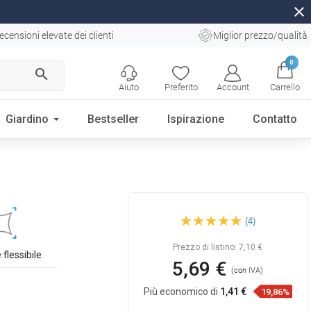
close
ecensioni elevate dei clienti
Miglior prezzo/qualità
0
search
Aiuto
Preferito
Account
Carrello
Giardino
Bestseller
Ispirazione
Contatto
Mexen tubo doccia 125 cm,
(4)
cromo - 79435-00
Prezzo di listino:
7,10 €
 flessibile
5,69 €
(con IVA)
Più economico di
1,41 €
19,86%