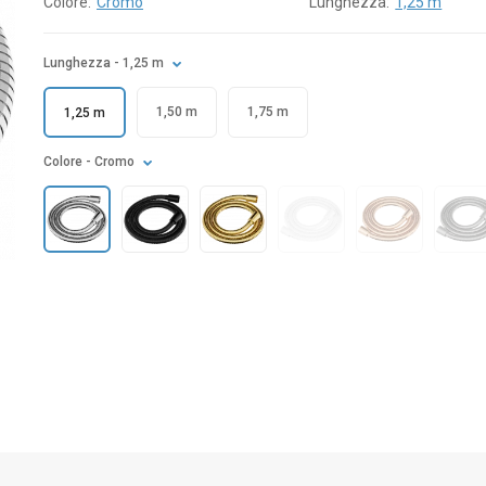
Colore:
Cromo
Lunghezza:
1,25 m
Lunghezza
- 1,25 m
1,50 m
1,75 m
1,25 m
Colore
- Cromo