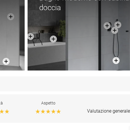
doccia
tà
Aspetto
Valutazione generale