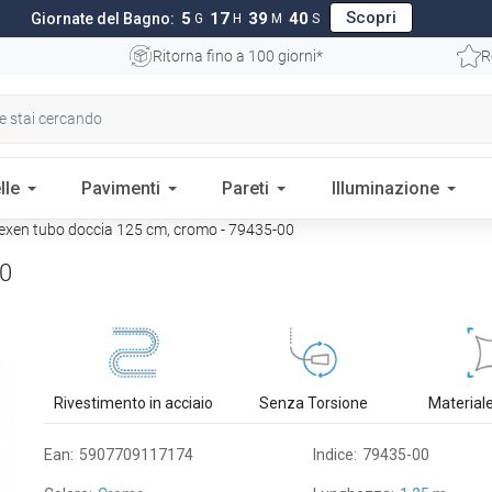
Scopri
5
17
39
39
Giornate del Bagno:
G
H
M
S
Ritorna fino a 100 giorni*
R
lle
Pavimenti
Pareti
Illuminazione
xen tubo doccia 125 cm, cromo - 79435-00
00
Rivestimento in acciaio
Senza Torsione
Materiale
Ean:
5907709117174
Indice:
79435-00