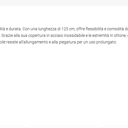
tà e durata. Con una lunghezza di 125 cm, offre flessibilità e comodità du
azie alla sua copertura in acciaio inossidabile e le estremità in ottone, è
ibile resiste all'allungamento e alla piegatura per un uso prolungato.