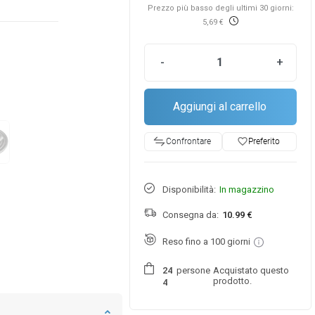
Prezzo più basso degli ultimi 30 giorni:
5,69 €
-
+
Aggiungi al carrello
favorite_border
Preferito
Confrontare
Disponibilità:
In magazzino
Consegna da:
10.99 €
Reso fino a 100 giorni
persone
Acquistato questo
2
4
prodotto.
4