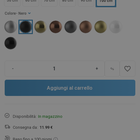
50 cm
60 cm
70 cm
80 cm
90 cm
100 cm
Colore
- Nero
favorite_border
-
+
Aggiungi al carrello
Disponibilità:
In magazzino
Consegna da:
11.99 €
Reso fino a 100 giorni