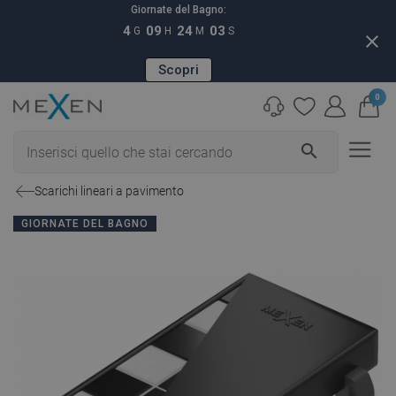
Giornate del Bagno:
4
09
24
02
G
H
M
S
close
Scopri
0
search
Scarichi lineari a pavimento
GIORNATE DEL BAGNO