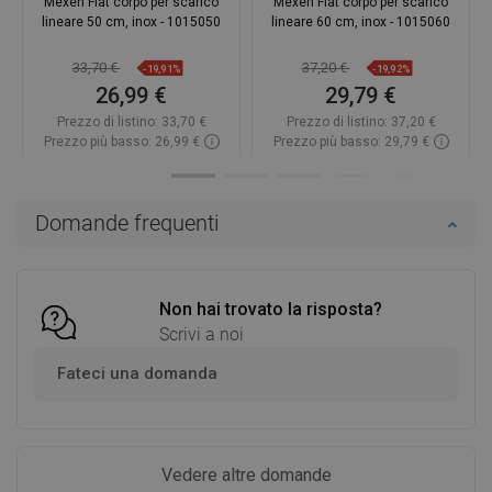
Mexen Flat corpo per scarico
Mexen Flat corpo per scarico
lineare 50 cm, inox - 1015050
lineare 60 cm, inox - 1015060
33,70 €
37,20 €
-19,91%
-19,92%
26,99 €
29,79 €
Prezzo di listino:
33,70 €
Prezzo di listino:
37,20 €
Prezzo più basso: 26,99 €
Prezzo più basso: 29,79 €
Disponibilità:
In magazzino
Disponibilità:
In magazzino
Aggiungi al carrello
Aggiungi al carrello
Domande frequenti
Confrontare
favorite_border
Preferito
Confrontare
favorite_border
Preferito
Non hai trovato la risposta?
Scrivi a noi
Fateci una domanda
Vedere altre domande