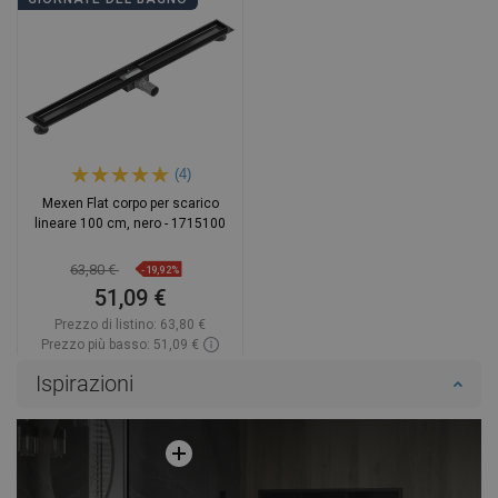
(4)
Mexen Flat corpo per scarico
lineare 100 cm, nero - 1715100
63,80 €
-19,92%
51,09 €
Prezzo di listino:
63,80 €
Prezzo più basso: 51,09 €
Disponibilità:
In magazzino
Ispirazioni
Aggiungi al carrello
Confrontare
favorite_border
Preferito