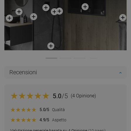
Recensioni
5.0
/5
(4 Opinione)
5.0
/5
Qualità
4.9
/5
Aspetto
Valutazione generale basata su 4 Opinione
(10 paesi)