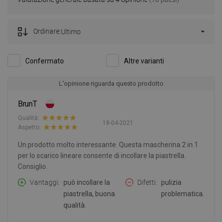
Ordinare:
Ultimo
Confermato
Altre varianti
L'opinione riguarda questo prodotto
BrunT
Qualità:
18-04-2021
Aspetto:
Un prodotto molto interessante. Questa mascherina 2 in 1
per lo scarico lineare consente di incollare la piastrella.
Consiglio.
Vantaggi
può incollare la
Difetti
pulizia
piastrella, buona
problematica.
qualità.