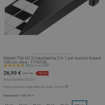
Mexen Flat M13 mascherina 2 in 1 per scarico lineare
100 cm, nera - 1719100
(0)
(4)
Domande
26,99 €
19,91%
(con IVA)
Prezzo di listino:
33,70 €
Prezzo più basso degli ultimi 30 giorni: 26,99 €
Dimensione
- 100 cm