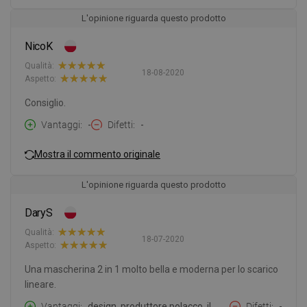
L'opinione riguarda questo prodotto
NicoK
Qualità:
18-08-2020
Aspetto:
Consiglio.
Vantaggi
-
Difetti
-
Mostra il commento originale
L'opinione riguarda questo prodotto
DaryS
Qualità:
18-07-2020
Aspetto:
Una mascherina 2 in 1 molto bella e moderna per lo scarico
lineare.
Vantaggi
design, produttore polacco, il
Difetti
-