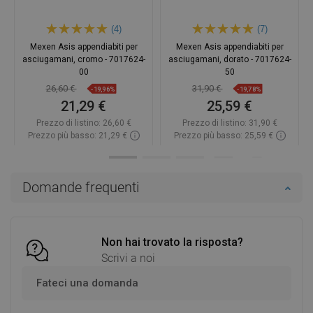
(4)
(7)
Mexen Asis appendiabiti per
Mexen Asis appendiabiti per
asciugamani, cromo - 7017624-
asciugamani, dorato - 7017624-
00
50
26,60 €
31,90 €
-19,96%
-19,78%
21,29 €
25,59 €
Prezzo di listino:
26,60 €
Prezzo di listino:
31,90 €
Prezzo più basso: 21,29 €
Prezzo più basso: 25,59 €
Disponibilità:
In magazzino
Disponibilità:
In magazzino
Aggiungi al carrello
Aggiungi al carrello
Domande frequenti
Confrontare
favorite_border
Preferito
Confrontare
favorite_border
Preferito
Non hai trovato la risposta?
Scrivi a noi
Fateci una domanda