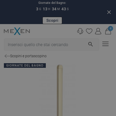
Giornate del Bagno:
3
13
34
42
G
H
M
S
close
Scopri
0
search
Scopini e portascopino
GIORNATE DEL BAGNO