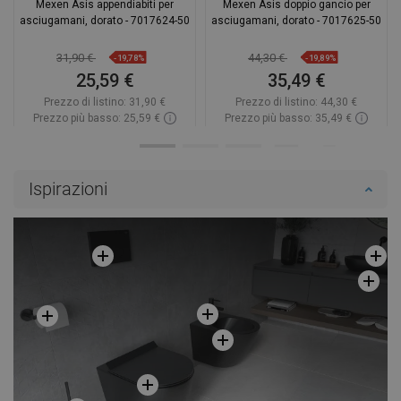
Mexen Asis appendiabiti per
Mexen Asis doppio gancio per
asciugamani, dorato - 7017624-50
asciugamani, dorato - 7017625-50
31,90 €
44,30 €
-19,78%
-19,89%
25,59 €
35,49 €
Prezzo di listino:
31,90 €
Prezzo di listino:
44,30 €
Prezzo più basso: 25,59 €
Prezzo più basso: 35,49 €
Disponibilità:
In magazzino
Disponibilità:
In magazzino
Aggiungi al carrello
Aggiungi al carrello
Ispirazioni
Confrontare
favorite_border
Preferito
Confrontare
favorite_border
Preferito