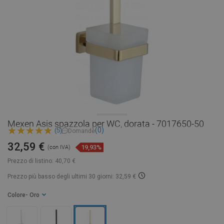
Mexen Asis spazzola per WC, dorata - 7017650-50
(0)
(5)
Domande
32,59 €
19,93%
(con IVA)
Prezzo di listino:
40,70 €
Prezzo più basso degli ultimi 30 giorni: 32,59 €
Colore
- Oro