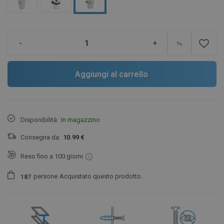
favorite_border
-
+
Aggiungi al carrello
Disponibilità:
In magazzino
Consegna da:
10.99 €
Reso fino a 100 giorni
persone
Acquistato questo prodotto.
1
8
7