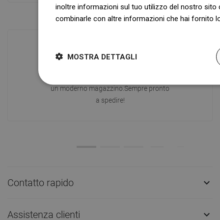
inoltre informazioni sul tuo utilizzo del nostro sito 
combinarle con altre informazioni che hai fornito lo
Dowiedz się więcej
MOSTRA DETTAGLI
Disponibilità di merci
I nostri prodotti ti stanno aspettando in
un moderno magazzino.Sempre pronto
a spedire!
Contatto rapido

Assistenza clienti
