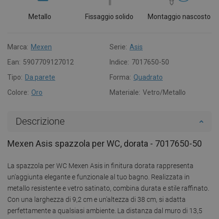
Metallo
Fissaggio solido
Montaggio nascosto
Marca:
Mexen
Serie:
Asis
Ean:
5907709127012
Indice:
7017650-50
Tipo:
Da parete
Forma:
Quadrato
Colore:
Oro
Materiale:
Vetro/Metallo
Descrizione
Mexen Asis spazzola per WC, dorata - 7017650-50
La spazzola per WC Mexen Asis in finitura dorata rappresenta
un'aggiunta elegante e funzionale al tuo bagno. Realizzata in
metallo resistente e vetro satinato, combina durata e stile raffinato.
Con una larghezza di 9,2 cm e un'altezza di 38 cm, si adatta
perfettamente a qualsiasi ambiente. La distanza dal muro di 13,5